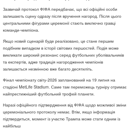
Зазвичай протокол
ФІФА
передбачає, що всі офіційні особи
залишають сцену одразу після вручення нагород. Після цього
центральними фігурами церемонії стають виключно гравці
команди-чемпіона.
Якщо новий сценарій буде реалізовано, це стане першим
подібним випадком в історії світових першостей. Подія може
викликати широкий резонанс серед футбольних уболівальників
та експертів, адже традиція нагородження чемпіонів
залишається незмінною вже багато десятиліть.
Фінал чемпіонату світу-2026 запланований на 19 липня на
стадіоні
MetLife Stadium
. Саме там переможець турніру отримає
найпрестижніший футбольний трофей планети.
Наразі офіційного підтвердження від ФІФА щодо можливої зміни
церемоніального протоколу немає. Втім, якщо інформація
підтвердиться, момент із участю Трампа може стати одним із
найбільш