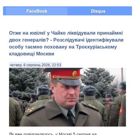
FaceBook
Disqus
Отже на ювілеї у Чайко ліквідували принаймні
двох генералів? - Розслідувачі ідентифікували
особу таємно поховану на Троєкуріаському
кладовищі Москви
четвер, 6 серпень 2026, 22:53
Як вже повідомлялось, у Москві 5 серпня на