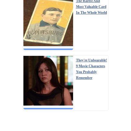
The Rarest And
Most Valuable Card
In The Whole World
They're Unbearable!
9 Movie Characters
You Probably
Remember