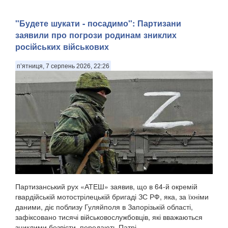
"Будете шукати - посадимо": Партизани
заявили про погрози родинам зниклих
російських військових
п’ятниця, 7 серпень 2026, 22:26
Партизанський рух «АТЕШ» заявив, що в 64-й окремій
гвардійській мотострілецькій бригаді ЗС РФ, яка, за їхніми
даними, діє поблизу Гуляйполя в Запорізькій області,
зафіксовано тисячі військовослужбовців, які вважаються
зниклими безвісти, передають Патрі...