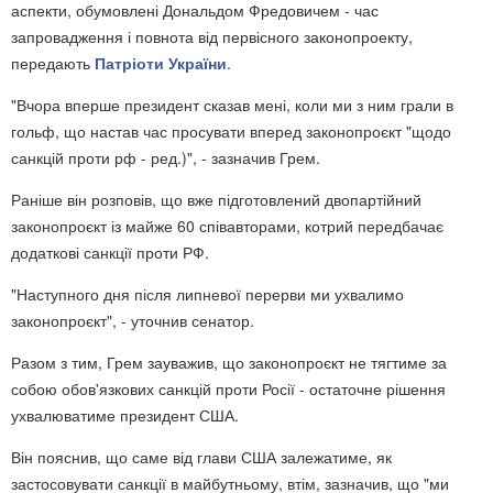
аспекти, обумовлені Дональдом Фредовичем - час
запровадження і повнота від первісного законопроекту,
передають
Патріоти України
.
"Вчора вперше президент сказав мені, коли ми з ним грали в
гольф, що настав час просувати вперед законопроєкт "щодо
санкцій проти рф - ред.)", - зазначив Грем.
Раніше він розповів, що вже підготовлений двопартійний
законопроєкт із майже 60 співавторами, котрий передбачає
додаткові санкції проти РФ.
"Наступного дня після липневої перерви ми ухвалимо
законопроєкт", - уточнив сенатор.
Разом з тим, Грем зауважив, що законопроєкт не тягтиме за
собою обов'язкових санкцій проти Росії - остаточне рішення
ухвалюватиме президент США.
Він пояснив, що саме від глави США залежатиме, як
застосовувати санкції в майбутньому, втім, зазначив, що "ми