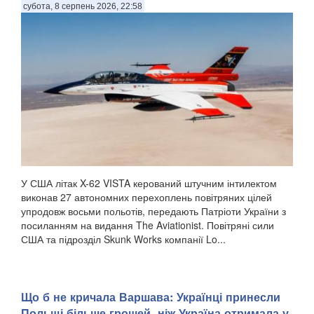
субота, 8 серпень 2026, 22:58
У США літак X-62 VISTA керований штучним інтилектом
виконав 27 автономних перехоплень повітряних цілей
упродовж восьми польотів, передають Патріоти України з
посиланням на видання The Aviationist. Повітряні сили
США та підрозділ Skunk Works компанії Lo...
Що б не кричала Варшава: Українці принесли
Польщі більше грошей, ніж Україна отримала у