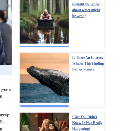
thought you knew
about water might
be wrong
Is There An Intersex
Whale? This Finding
Baffles Science
а
сцевим
їй
еджер
I Bet You Didn't
!).
Know It Was Really
 в
Happening?