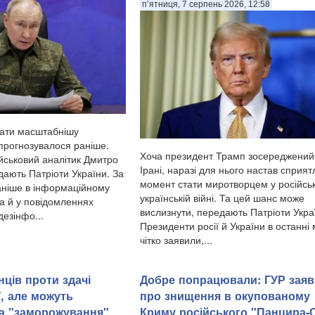
п’ятниця, 7 серпень 2026, 12:58
вати масштабнішу
 прогнозувалося раніше.
Хоча президент Трамп зосереджений
ійськовий аналітик Дмитро
Ірані, наразі для нього настав сприя
дають Патріоти України. За
момент стати миротворцем у російсь
аніше в інформаційному
українській війні. Та цей шанс може
ма й у повідомленнях
вислизнути, передають Патріоти Укра
дезінфо...
Президенти росії й України в останні 
чітко заявили,...
нців проти здачі
Добре попрацювали: ГУР зая
ї, але можуть
про знищення в окупованому
а "заморожування"
Криму російського "Панцира-