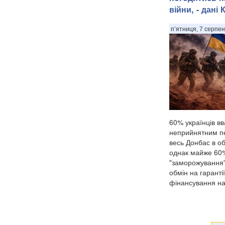
війни, - дані 
п’ятниця, 7 серпен
60% українців в
неприйнятним пе
весь Донбас в об
однак майже 60%
"заморожування" 
обмін на гаранті
фінансування на