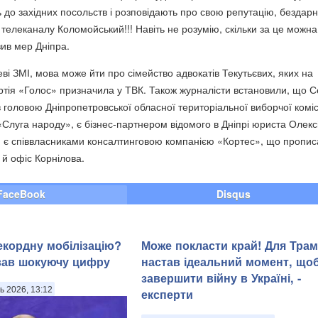
ь до західних посольств і розповідають про свою репутацію, бездар
телеканалу Коломойський!!! Навіть не розумію, скільки за це можна
вив мер Дніпра.
ві ЗМІ, мова може йти про сімейство адвокатів Текутьєвих, яких на
ртія «Голос» призначила у ТВК. Також журналісти встановили, що С
 головою Дніпропетровської обласної територіальної виборчої комісі
«Слуга народу», є бізнес-партнером відомого в Дніпрі юриста Олекс
и є співвласниками консалтинговою компанією «Кортес», що пропис
 й офіс Корнілова.
FaceBook
Disqus
рекордну мобілізацію?
Може покласти край! Для Тра
вав шокуючу цифру
настав ідеальний момент, що
завершити війну в Україні, -
ь 2026, 13:12
експерти