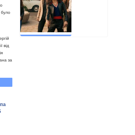
но
 було
ергій
ї від
ія
ана за
мпа
б