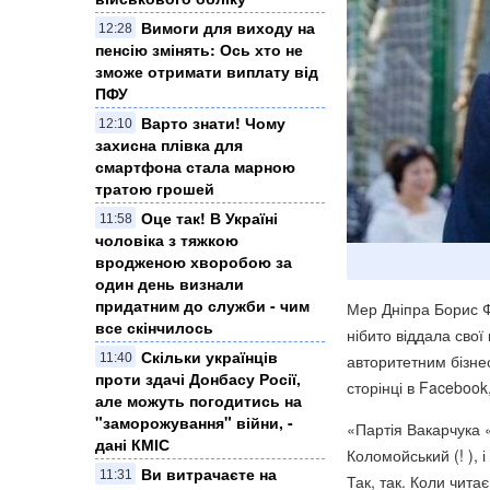
Вимоги для виходу на
12:28
пенсію змінять: Ось хто не
зможе отримати виплату від
ПФУ
Варто знати! Чому
12:10
захисна плівка для
смартфона стала марною
тратою грошей
Оце так! В Україні
11:58
чоловіка з тяжкою
вродженою хворобою за
один день визнали
придатним до служби - чим
Мер Дніпра Борис Ф
все скінчилось
нібито віддала свої 
Скільки українців
11:40
авторитетним бізне
проти здачі Донбасу Росії,
сторінці в Faceboo
але можуть погодитись на
"заморожування" війни, -
«Партія Вакарчука 
дані КМІС
Коломойський (! ), 
Ви витрачаєте на
11:31
Так, так. Коли чита