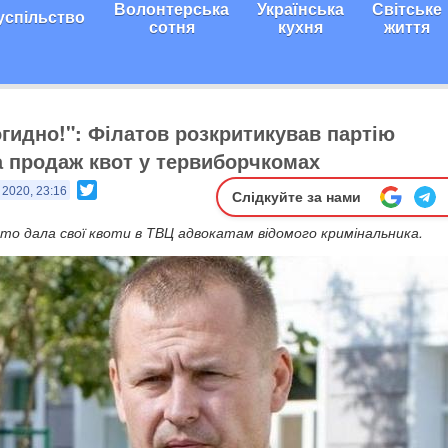
Волонтерська
Українська
Світське
успільство
сотня
кухня
життя
огидно!": Філатов розкритикував партію
а продаж квот у тервиборчкомах
Twitter
 2020, 23:16
Слідкуйте за нами
ито дала свої квоти в ТВЦ адвокатам відомого кримінальника.