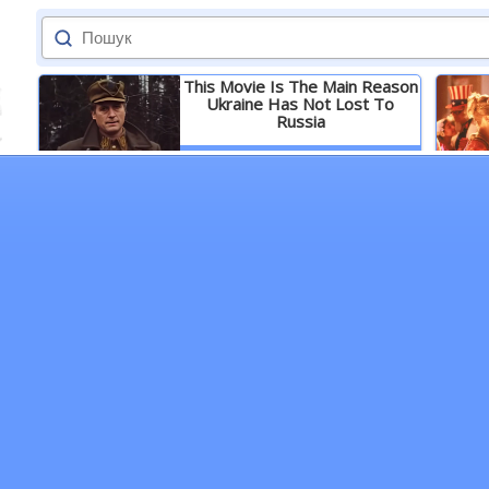
This Movie Is The Main Reason
Ukraine Has Not Lost To
Russia
Детальніше