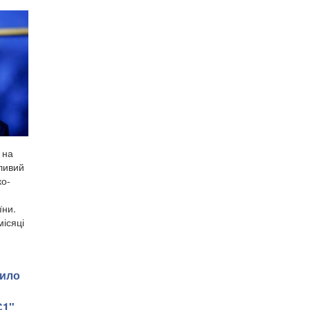
 на
тливий
ко-
їни.
місяці
вило
С1"