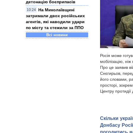
детонацію боєприпасів
На Миколаївщині
10:24
затримали двох російських
агентів, які наводили удари
по місту та стежили за ППО
Всі новини
Росія може готу
мобілізацію, ніж
Про це заявив в
Снєгирьов, пере
його словами, р
просторі, зокре
Центру протидії 
Скільки украї
Донбасу Росі
погодитись н