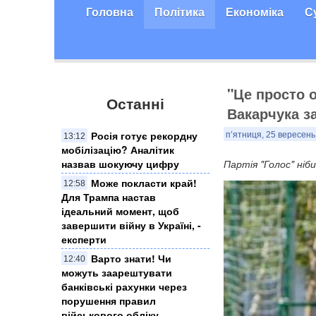
Головна
Політика
Економіка
С
"Це просто 
Останні
Вакарчука з
Росія готує рекордну
п’ятниця, 25 вересень
13:12
мобілізацію? Аналітик
назвав шокуючу цифру
Партія "Голос" ніб
Може покласти край!
12:58
Для Трампа настав
ідеальний момент, щоб
завершити війну в Україні, -
експерти
Варто знати! Чи
12:40
можуть заарештувати
банківські рахунки через
порушення правил
військового обліку