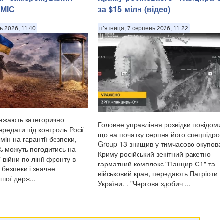
КМІС
за $15 мілн (відео)
ь 2026, 11:40
п’ятниця, 7 серпень 2026, 11:22
важають категорично
Головне управління розвідки повідом
редати під контроль Росії
що на початку серпня його спецпідро
мін на гарантії безпеки,
Group 13 знищив у тимчасово окупо
 можуть погодитись на
Криму російський зенітний ракетно-
війни по лінії фронту в
гарматний комплекс "Панцир-С1" та
ї безпеки і значне
військовий кран, передають Патріоти
шої держ...
України. . "Чергова здобич ...