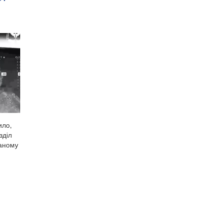
ило,
зділ
ваному