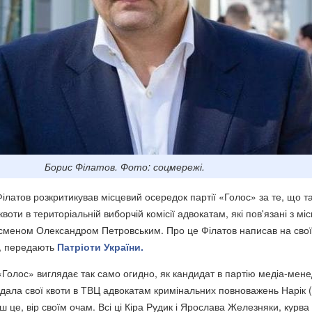
Борис Філатов. Фото: соцмережі.
ілатов розкритикував місцевий осередок партії «Голос» за те, що т
квоти в територіальній виборчій комісії адвокатам, які пов'язані з мі
сменом Олександром Петровським. Про це Філатов написав на сво
k, передають
Патріоти України.
«Голос» виглядає так само огидно, як кандидат в партію медіа-мен
і дала свої квоти в ТВЦ адвокатам кримінальних повноважень Нарік (!
єш це, вір своїм очам. Всі ці Кіра Рудик і Ярослава Железняки, курва