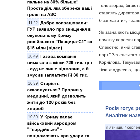
пальне на 30% більше!
телевізорах, бігают
Проста дія, яка збереже ваші
ставлять директора 
гроші на АЗС
б заплатити», - зая
Добре попрацювали:
11:22
ГУР заявило про знищення в
Як зазначають місце
окупованому Криму
початку вересня па
російського "Панцира-С1" за
Спекотно, який став
$15 мілн (відео)
партії Зеленського 
Газова компанія
10:49
Корнілова. Текуьєв
вимагала з жінки 729 тис. грн
- суд не лише відмовив, а й
тією ж адресою, що
змусив заплатити їй 30 тис.
Старість
10:39
скасовується? Прорив у
медицині, який дозволить
жити до 120 років без
Росія готує 
хвороб
Аналітик наз
У Криму палає
10:30
військовий аеродром
п’ятниця, 7 серпен
"Гвардійське" -
повідомляють про удари та