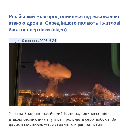
Російський Бєлгород опинився під масованою
атакою дронів: Серед іншого палають і житлові
багатоповерхівки (відео)
неділя, 9 серпень 2026, 6:24
У ніч на 9 серпня російський Бєлгород опинився під
атакою безпілотників, у місті пролунала серія вибухів. За
даними моніторингових каналів, місцеві мешканці