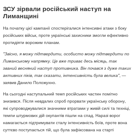
ЗСУ зірвали російський наступ на
Лиманщині
На початку цієї кампанії спостерігалися інтенсивні атаки з боку
російських військ, проте українські захисники змогли ефективно
протидіяти ворожим планам.
"Звісно, я можу підтвердити, особисто можу підтвердити по
Лиманському напрямку. Це вже триває десь місяць, так
званий весняний наступ противника. Він почався з дуже таких
активних піків, так сказати, інтенсивність була велика"
, —
заявив Данило Положухно.
На сьогодні наступальний темп російських частин помітно
знизився. Після невдалих спроб прорвати українську оборону,
які супроводжувалися значними втратами у живій силі та техніці,
темпи штурмових дій окупантів пішли на спад. Наразі ворог
намагається підтримувати сталу інтенсивність боїв, проте вона
суттєво поступається тій, що була зафіксована на старті