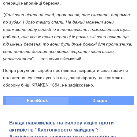
операції наприкінці березня.
"Далі вона пішла на спад, противник, так сказати, отримав
по зубах. І його темпи спали. На даний момент вони
тримають одну середню інтенсивність і намагаються щось
робити, але все ж таки перші ці їх ривки, які вони почали ще
під кінець березня, то вони були дуже болісні для противника,
вони понесли достатньо великі втрати і після цього
уповільнилися",
— зазначив військовий.
Попри регулярні спроби противника покращити своє тактичне
положення, суттєвих успіхів на ділянці фронту, де тримають
оборону бійці KRAKEN 1654, не зафіксовано.
FaceBook
Disqus
Влада наважилась на силову акцію проти
активістів "Картонкового майдану":
Адміністратора телеграм-чату протестів за