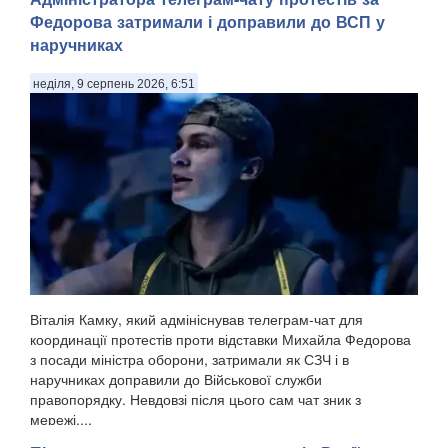
Федорова затримали і доправили до ВСП у
наручниках
неділя, 9 серпень 2026, 6:51
Віталія Камку, який адмініснував телеграм-чат для
координації протестів проти відставки Михайла Федорова
з посади міністра оборони, затримали як СЗЧ і в
наручниках доправили до Військової служби
правопорядку. Невдовзі після цього сам чат зник з
мережі,...