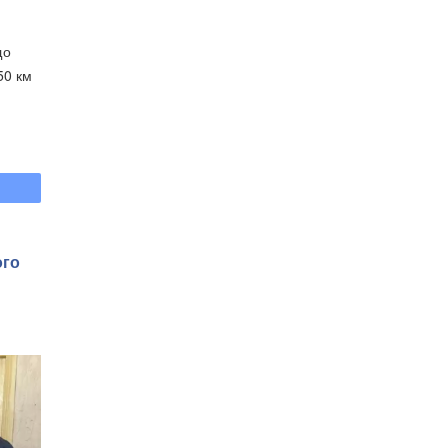
що
50 км
ого