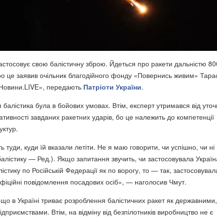
застосовує свою балістичну зброю. Йдеться про ракети дальністю 8
Про це заявив очільник благодійного фонду «Повернись живим» Тара
«Новини.LIVE», передають
Патріоти України
.
ця балістика була в бойових умовах. Втім, експерт утримався від уто
тивності завданих ракетних ударів, бо це належить до компетенції
уктур.
ь туди, куди їй вказали летіти. Не я маю говорити, чи успішно, чи ні
алістику — Ред.). Якщо запитання звучить, чи застосовувала Україн
лістику по Російській Федерації як по ворогу, то — так, застосовувала
фіційні повідомлення посадових осіб», — наголосив Чмут.
 що в Україні триває розроблення балістичних ракет як державними, 
дприємствами. Втім, на відміну від безпілотників виробництво не є