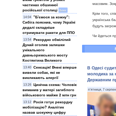
масовим. Зокр
частинах обшинної
російської столиці
Блог
Крім того, сп
"Б'ємося за кожну":
14:04
українська ба
Сибіга пояснив, чому Україні
будуть загрож
дедалі складніше
отримувати ракети для ППО
Чи йдеться пр
Рекордно обмілілий
13:54
Дунай оголив залишки
унікального
давньоримського мосту
Костянтина Великого
Сенсація! Вчені вперше
В Одесі суди
13:40
вивели собак, які не
молодика за 
викликають алергії
Державним п
Цинічна схема: Чоловік
13:26
виманив у матері загиблого
п’ятниця, 7 серпен
військового майже 2 млн грн
Росія готує рекордну
13:12
мобілізацію? Аналітик
назвав шокуючу цифру