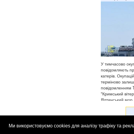
У тимчасово окуп
повідомляють пр
катерів. Окупац
терміново залиш
повідомленням 
"Кримський вітер
Ялтинський мор.
Ми використовуємо cookies для аналізу трафіку та рек
© Патріоти України 2026
Правова інформація
Рек