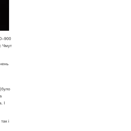
00–900
с Чмут
чнень
 (було
а
. І
так і