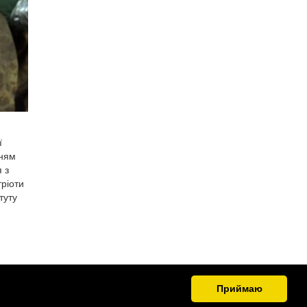
ї
нням
 з
ріоти
туту
Приймаю
.org.ua