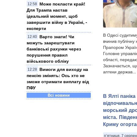
Може покласти край!
12:58
Для Трампа настав
ідеальний момент, щоб
завершити війну в Україні, -
експерти
В Одесі судитиму
Варто знати! Чи
12:40
вчинив публічну
можуть заарештувати
Прапором Україн
банківські рахунки через
Головне управлін
порушення правил
області, передаю
військового обліку
Зазначається, що
Вимоги для виходу на
12:28
аптеки держав...
пенсію змінять: Ось хто не
зможе отримати виплату від
ПФУ
​В Ялті панік
Всі новини
відпочивальни
морський дро
міста. Півде
Криму огорта
п’ятниця, 7 серпен