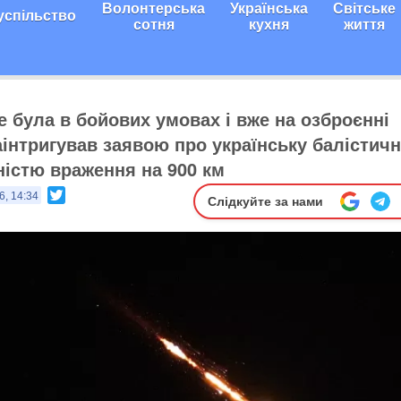
Волонтерська
Українська
Світське
успільство
сотня
кухня
життя
е була в бойових умовах і вже на озброєнні
аінтригував заявою про українську балістич
ністю враження на 900 км
Twitter
6, 14:34
Слідкуйте за нами