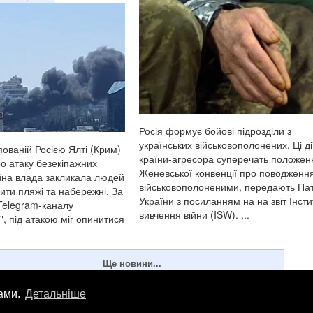
Росія формує бойові підрозділи з
українських військовополонених. Ці ді
ованій Росією Ялті (Крим)
країни-агресора суперечать положе
о атаку безекіпажних
Женевської конвенції про поводження
ійна влада закликала людей
військовополоненими, передають Пат
ити пляжі та набережні. За
України з посиланням на на звіт Інсти
Telegram-каналу
вивчення війни (ISW). ...
", під атакою міг опинитися
..
лами.
Детальніше
лама
info
@
patrioty