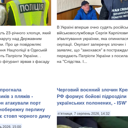
В Україні вперше очно судять російсь
військовослужбовця Сергія Карпілови
ть 23-річного хлопця, який
зґвалтування українки, яка опинилася
 наругу над Державним
окупації. Окупант заперечує злочин і
и. Про це повідомляє
заявляє, що "закохався" в постражда
ня Нацполіції в Одеській
передають Патріоти України з посил
ть Патріоти України. .
на "Слідства. І...
 фігурант зірвав з фасаду
а прогнала
Черговий воєнний злочин Крем
ків з пляжів -
РФ формує бойові підрозділи 
н атакували порт
українських полонених, - ISWʼ
ннобережну перлину
п’ятниця, 7 серпень 2026, 14:32
є стовп чорного диму
ь 2026, 15:00