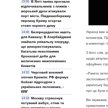
​В Ялті паніка прогнала
15:00
відпочивальників з пляжів -
морський дрон атакували
порт міста. Південнобережну
перлину Криму огортає
стовп чорного диму
Україна вже 
Безпрецедентно навіть
14:46
для Кавказу: В Азербайджані
кілометрів. 
знайшли унікальну споруду,
в коментарі 
що використовувалась
багатьма поколіннями
З його слів, 
бронзової доби для
щодо результа
величезних межплемінних
офіційних стр
бенкетів
Черговий воєнний
14:32
«Ракета летит
злочин Кремля: ​РФ формує
застосовано б
бойові підрозділи з
українську ба
українських полонених, -
про це були о
ISWʼ
Москву стрясонув
14:18
Він зауважив,
потужний вибух, стіни та
приватними пі
вікна тремтіли у різних