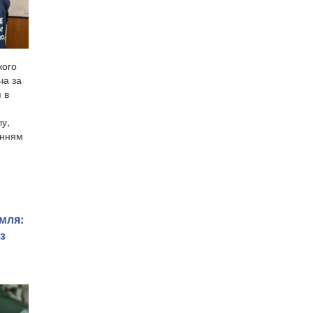
кого
ча за
 в
лу,
анням
ля: ​
з