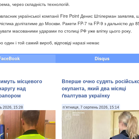
ема, через складність технологій.
іввласник української компанії Fire Point Денис Штілерман заявляв, 
лістика долітатиме до Москви. Ракети FP-7 та FP-9 з дальністю до 8
увати масованими ударами по столиці РФ уже влітку цього року.
о один і той самий вироб, відповіді наразі немає
FaceBook
Disqus
тимуть місцевого
Вперше очно судять російськ
наругу над
окупанта, який два місяці
рапором
ґвалтував українку
ь 2026, 15:28
п’ятниця, 7 серпень 2026, 15:14