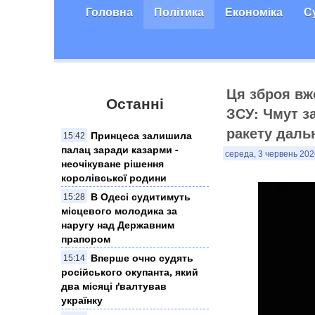
Головна
Політика
Економіка
С
Ця зброя вж
Останні
ЗСУ: Чмут з
ракету даль
Принцеса залишила
15:42
палац заради казарми -
середа, 3 червень 202
неочікуване рішення
королівської родини
В Одесі судитимуть
15:28
місцевого молодика за
наругу над Державним
прапором
Вперше очно судять
15:14
російського окупанта, який
два місяці ґвалтував
українку