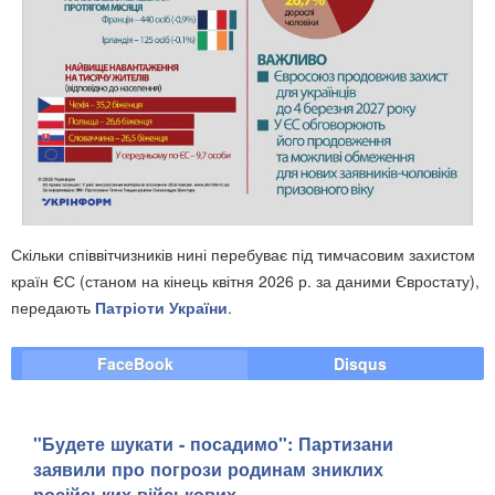
Скільки співвітчизників нині перебуває під тимчасовим захистом
країн ЄС (станом на кінець квітня 2026 р. за даними Євростату),
передають
Патріоти України
.
FaceBook
Disqus
"Будете шукати - посадимо": Партизани
заявили про погрози родинам зниклих
російських військових