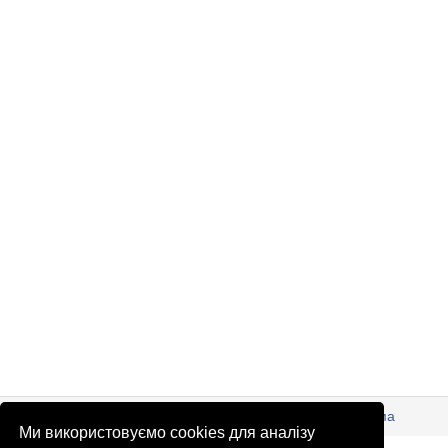
© Патріоти України 2026
Правова інформація
Реклама
Ми використовуємо cookies для аналізу