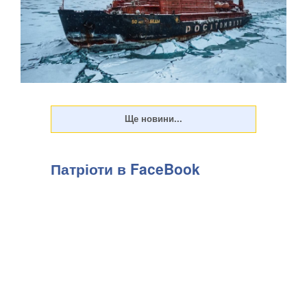
Арктика — перспективний регіон для морської навігації та
видобутку природних ресурсів. Територія Північного
Льодовитого океану, яка донедавна була вкрита товстими
шарами криги й залишалася важкодоступною для
судноплавства, за прогнозами кліматичних мод...
Патріоти в FaceBook