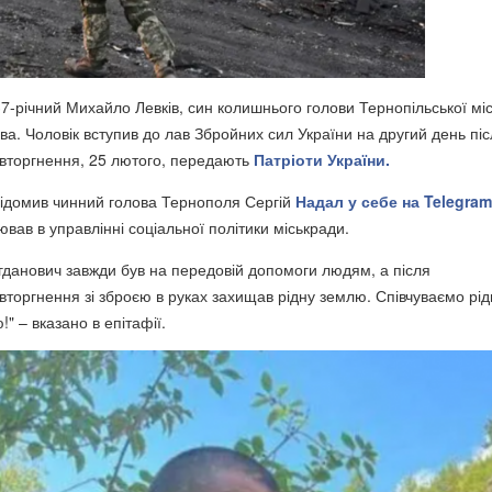
7-річний Михайло Левків, син колишнього голови Тернопільської міс
ва. Чоловік вступив до лав Збройних сил України на другий день пі
вторгнення, 25 лютого, передають
Патріоти України.
відомив чинний голова Тернополя Сергій
Надал у себе на Telegram
ював в управлінні соціальної політики міськради.
гданович завжди був на передовій допомоги людям, а після
торгнення зі зброєю в руках захищав рідну землю. Співчуваємо рід
!" – вказано в епітафії.