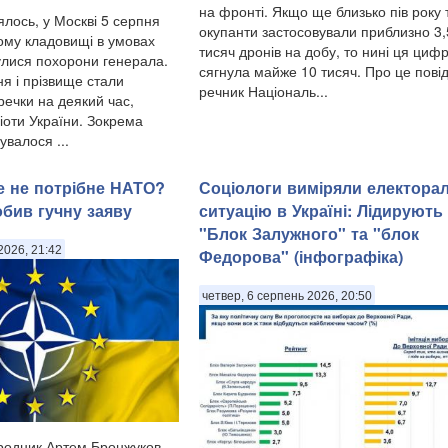
на фронті. Якщо ще близько пів року
ялось, у Москві 5 серпня
окупанти застосовували приблизно 3
ому кладовищі в умовах
тисяч дронів на добу, то нині ця циф
булися похорони генерала.
сягнула майже 10 тисяч. Про це пові
я і прізвище стали
речник Національ...
ечки на деякий час,
іоти України. Зокрема
сувалося ...
ше не потрібне НАТО?
Соціологи виміряли електора
обив гучну заяву
ситуацію в Україні: ​Лідирують
"Блок Залужного" та "блок
2026, 21:42
Федорова" (інфографіка)
четвер, 6 серпень 2026, 20:50
родник Артем Бронжуков