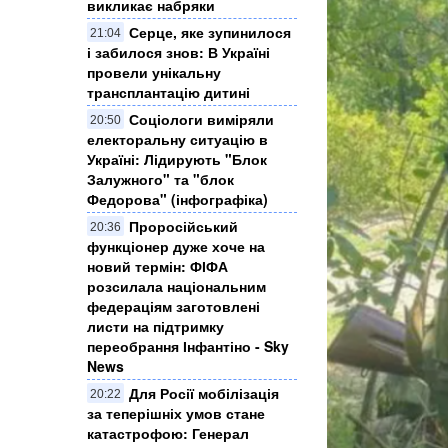
викликає набряки
Серце, яке зупинилося
21:04
і забилося знов: В Україні
провели унікальну
трансплантацію дитині
Соціологи виміряли
20:50
електоральну ситуацію в
Україні: ​Лідирують "Блок
Залужного" та "блок
Федорова" (інфографіка)
Проросійський
20:36
функціонер дуже хоче на
новий термін: ФІФА
розсилала національним
федераціям заготовлені
листи на підтримку
переобрання Інфантіно - Sky
News
Для Росії мобілізація
20:22
за теперішніх умов стане
катастрофою: Генерал