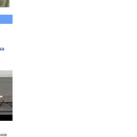
:
за
иків