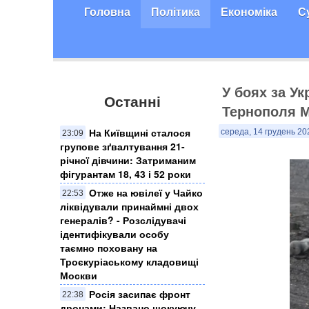
Головна
Політика
Економіка
С
У боях за Ук
Останні
Тернополя М
На Київщині сталося
середа, 14 грудень 20
23:09
групове зґвалтування 21-
річної дівчини: Затриманим
фігурантам 18, 43 і 52 роки
Отже на ювілеї у Чайко
22:53
ліквідували принаймні двох
генералів? - Розслідувачі
ідентифікували особу
таємно поховану на
Троєкуріаському кладовищі
Москви
Росія засипає фронт
22:38
дронами: Названо шокуючу