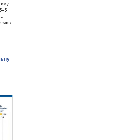
 тому
,5–5
ра
домив
льну