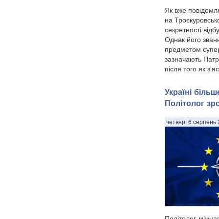
Як вже повідомл
на Троєкуровськ
секретності від
Однак його званн
предметом супер
зазначають Патр
після того як з'я
Україні біль
Політолог зр
четвер, 6 серпень 
Політолог-міжна