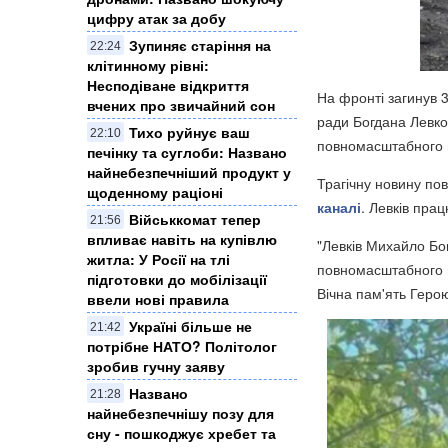
цифру атак за добу
Зупиняє старіння на
22:24
клітинному рівні:
Несподіване відкриття
На фронті загинув 3
вчених про звичайний сон
ради Богдана Левко
Тихо руйнує ваш
22:10
повномасштабного 
печінку та суглоби: Названо
найнебезпечніший продукт у
Трагічну новину по
щоденному раціоні
каналі
. Левків прац
Військкомат тепер
21:56
впливає навіть на купівлю
"Левків Михайло Бо
житла: У Росії на тлі
повномасштабного в
підготовки до мобілізації
Вічна пам'ять Герою
ввели нові правила
Україні більше не
21:42
потрібне НАТО? Політолог
зробив гучну заяву
Названо
21:28
найнебезпечнішу позу для
сну - пошкоджує хребет та