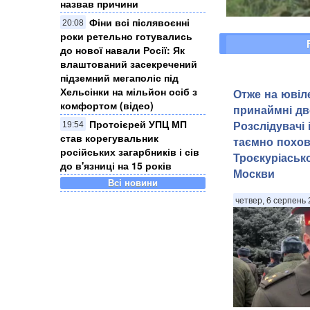
назвав причини
Фіни всі післявоєнні
20:08
роки ретельно готувались
до нової навали Росії: Як
влаштований засекречений
підземний мегаполіс під
Хельсінки на мільйон осіб з
Отже на ювіле
комфортом (відео)
принаймні дв
Протоієрей УПЦ МП
Розслідувачі
19:54
став корегувальник
таємно похов
російських загарбників і сів
Троєкуріаськ
до в'язниці на 15 років
Москви
Всі новини
четвер, 6 серпень 