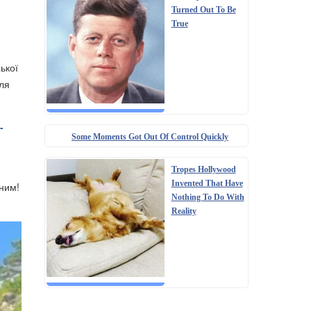
Turned Out To Be
True
ької
сля
-
Some Moments Got Out Of Control Quickly
Tropes Hollywood
Invented That Have
ним!
Nothing To Do With
Reality