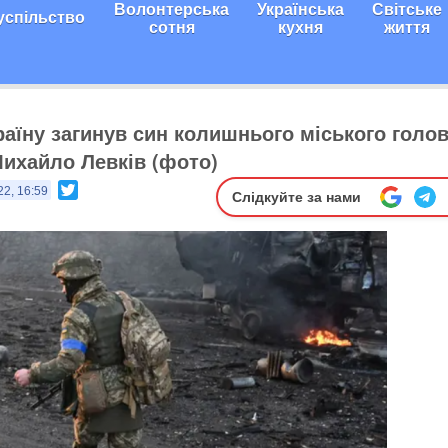
Волонтерська
Українська
Світське
успільство
сотня
кухня
життя
раїну загинув син колишнього міського голо
ихайло Левків (фото)
Twitter
22, 16:59
Слідкуйте за нами