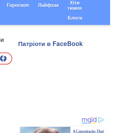
Хіти
Гороскоп
Лайфхак
тижня
Блоги
ви
Патріоти в FaceBook
8 Conspiracies That