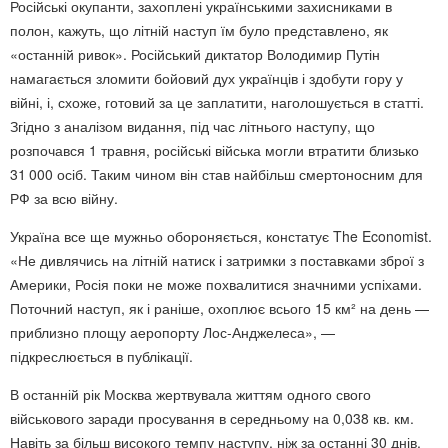
Російські окупанти, захоплені українськими захисниками в
полон, кажуть, що літній наступ їм було представлено, як
«останній ривок». Російський диктатор Володимир Путін
намагається зломити бойовий дух українців і здобути гору у
війні, і, схоже, готовий за це заплатити, наголошується в статті.
Згідно з аналізом видання, під час літнього наступу, що
розпочався 1 травня, російські війська могли втратити близько
31 000 осіб. Таким чином він став найбільш смертоносним для
РФ за всю війну.
Україна все ще мужньо обороняється, констатує The Economist.
«Не дивлячись на літній натиск і затримки з поставками зброї з
Америки, Росія поки не може похвалитися значними успіхами.
Поточний наступ, як і раніше, охоплює всього 15 км² на день —
приблизно площу аеропорту Лос-Анджелеса», —
підкреслюється в публікації.
В останній рік Москва жертвувала життям одного свого
військового заради просування в середньому на 0,038 кв. км.
Навіть за більш високого темпу наступу, ніж за останні 30 днів,