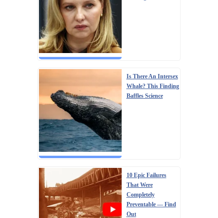
Is There An Intersex
Whale? This Finding
Baffles Science
10 Epic Failures
That Were
Completely
Preventable — Find
Out