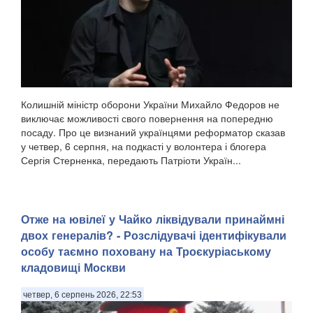
Колишній міністр оборони України Михайло Федоров не
виключає можливості свого повернення на попередню
посаду. Про це визнаний українцями реформатор сказав
у четвер, 6 серпня, на подкасті у волонтера і блогера
Сергія Стерненка, передають Патріоти Україн...
Отже на ювілеї у Чайко ліквідували принаймні
двох генералів? - Розслідувачі ідентифікували
особу таємно поховану на Троєкуріаському
кладовищі Москви
четвер, 6 серпень 2026, 22:53