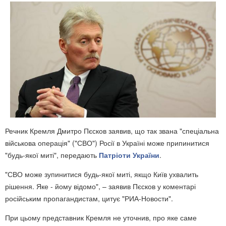
Речник Кремля Дмитро Пєсков заявив, що так звана "спеціальна
військова операція" ("СВО") Росії в Україні може припинитися
"будь-якої миті", передають
Патріоти України
.
"СВО може зупинитися будь-якої миті, якщо Київ ухвалить
рішення. Яке - йому відомо", – заявив Пєсков у коментарі
російським пропагандистам, цитує "РИА-Новости".
При цьому представник Кремля не уточнив, про яке саме