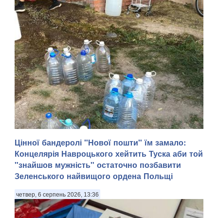
Цінної бандеролі "Нової пошти" їм замало:
Тимчасово захоплений російськими військами Маріуполь
Концелярія Навроцького хейтить Туска аби той
Донецької області після вибухів, що пролунали 5 серпня
"знайшов мужність" остаточно позбавити
та в ніч на 6 серпня, залишився без світла й води,
передають Патріоти України з посиланням на легітимну
Зеленського найвищого ордена Польщі
Маріупольську міську раду. . "У тимчасо...
четвер, 6 серпень 2026, 13:36