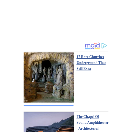
17 Rare Churches
Underground That
Still Exist
The Chapel Of
Sound Amphitheater
- Architectural