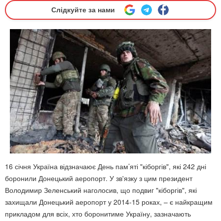
Слідкуйте за нами
16 січня Україна відзначаює День пам’яті "кіборгів", які 242 дні
боронили Донецький аеропорт. У зв'язку з цим президент
Володимир Зеленський наголосив, що подвиг "кіборгів", які
захищали Донецький аеропорт у 2014-15 роках, – є найкращим
прикладом для всіх, хто боронитиме Україну, зазначають