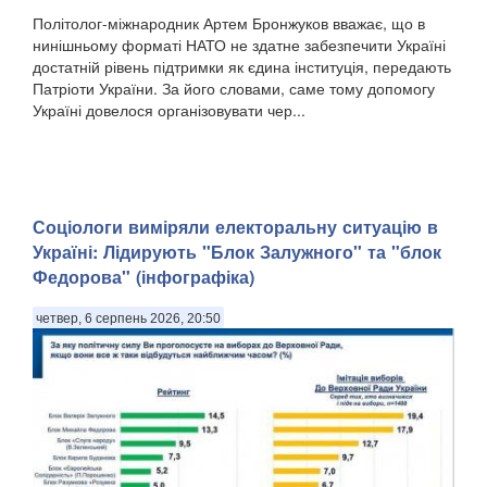
Політолог-міжнародник Артем Бронжуков вважає, що в
нинішньому форматі НАТО не здатне забезпечити Україні
достатній рівень підтримки як єдина інституція, передають
Патріоти України. За його словами, саме тому допомогу
Україні довелося організовувати чер...
Соціологи виміряли електоральну ситуацію в
Україні: ​Лідирують "Блок Залужного" та "блок
Федорова" (інфографіка)
четвер, 6 серпень 2026, 20:50