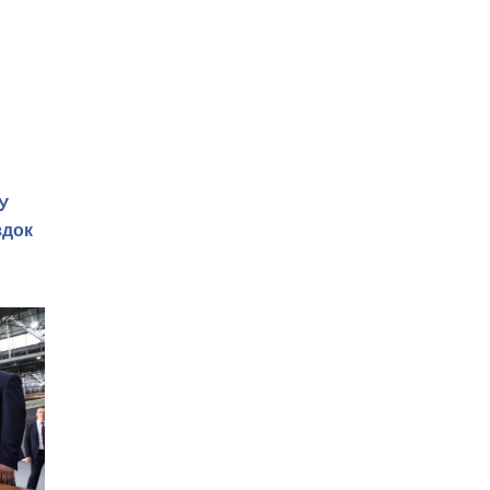
У
здок