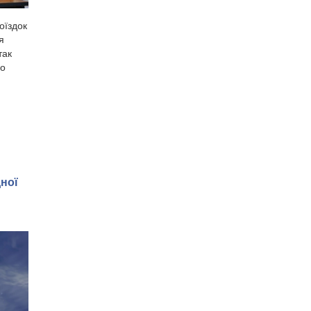
оїздок
я
так
го
дної