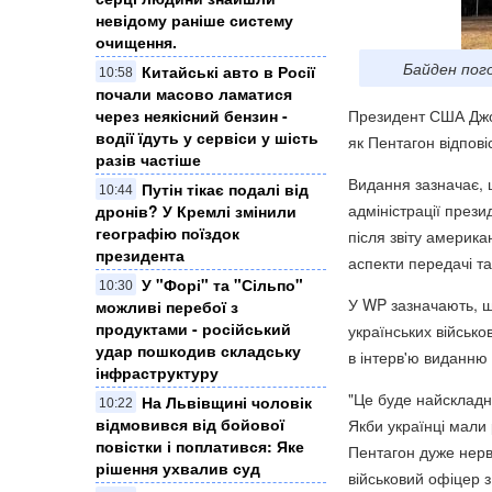
невідому раніше систему
очищення.
Байден пого
Китайські авто в Росії
10:58
почали масово ламатися
через неякісний бензин -
Президент США Джо 
водії їдуть у сервіси у шість
як Пентагон відпов
разів частіше
Видання зазначає, 
Путін тікає подалі від
10:44
адміністрації прези
дронів? У Кремлі змінили
географію поїздок
після звіту америка
президента
аспекти передачі та
У "Форі" та "Сільпо"
10:30
У WP зазначають, 
можливі перебої з
продуктами - російський
українських військ
удар пошкодив складську
в інтерв'ю виданню
інфраструктуру
"Це буде найскладн
На Львівщині чоловік
10:22
відмовився від бойової
Якби українці мали 
повістки і поплатився: Яке
Пентагон дуже нерву
рішення ухвалив суд
військовий офіцер з