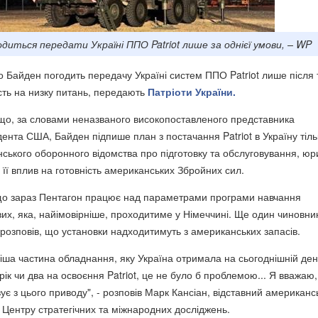
диться передати Україні ППО Patriot лише за однієї умови, – WP
Байден погодить передачу Україні систем ППО Patriot лише після 
ість на низку питань, передають
Патріоти України.
що, за словами неназваного високопоставленого представника
дента США, Байден підпише план з постачання Patriot в Україну тіль
нського оборонного відомства про підготовку та обслуговування, юр
 її вплив на готовність американських Збройних сил.
що зараз Пентагон працює над параметрами програми навчання
ових, яка, найімовірніше, проходитиме у Німеччині. Ще один чиновн
 розповів, що установки надходитимуть з американських запасів.
іша частина обладнання, яку Україна отримала на сьогоднішній ден
рік чи два на освоєння Patriot, це не було б проблемою... Я вважаю
є з цього приводу", - розповів Марк Кансіан, відставний американс
 Центру стратегічних та міжнародних досліджень.