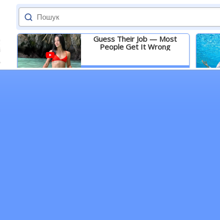
Guess Their Job — Most
People Get It Wrong
Детальніше