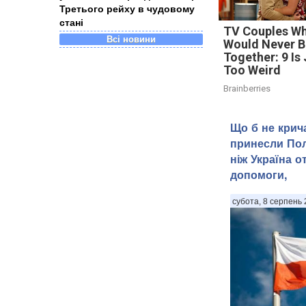
Третього рейху в чудовому
стані
TV Couples W
Всі новини
Would Never B
Together: 9 Is
Too Weird
Brainberries
Що б не крич
принесли Пол
ніж Україна о
допомоги,
субота, 8 серпень 