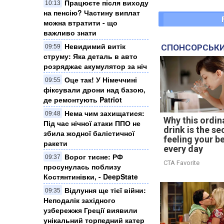
Працюєте після виходу
10:13
на пенсію? Частину виплат
можна втратити - що
важливо знати
Невидимий витік
СПОНСОРСЬКИ
09:59
струму: Яка деталь в авто
розряджає акумулятор за ніч
Оце так! У Німеччині
09:55
фіксували дрони над базою,
де ремонтують Patriot
Нема чим захищатися:
09:48
Why this ordin
Під час нічної атаки ППО не
drink is the se
збила жодної балістичної
feeling your b
ракети
every day
Ворог тисне: РФ
09:37
CTA Favorite
просунулась поблизу
Костянтинівки, - DeepState
Відлуння ще тієї війни:
09:35
Неподалік західного
узбережжя Греції виявили
унікальний торпедний катер