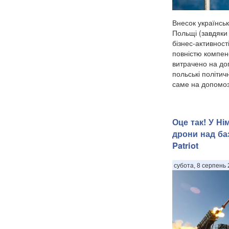
Внесок українськ
Польщі (завдяки
бізнес-активності
повністю компенс
витрачено на до
польські політич
саме на допомозі
Оце так! У Ні
дрони над ба
Patriot
субота, 8 серпень 