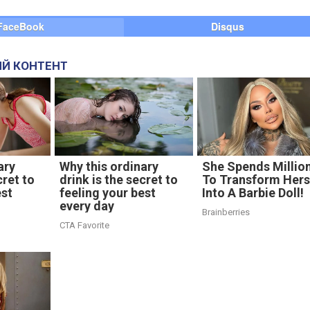
FaceBook
Disqus
Й КОНТЕНТ
ary
Why this ordinary
She Spends Millio
cret to
drink is the secret to
To Transform Hers
est
feeling your best
Into A Barbie Doll!
every day
Brainberries
CTA Favorite