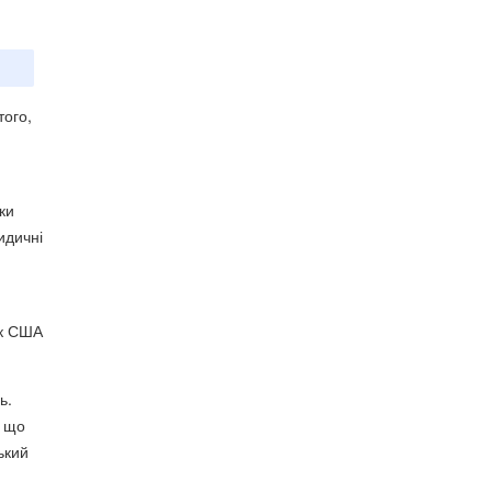
того,
ки
идичні
ик США
ь.
, що
ький