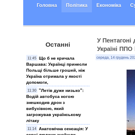
Головна
Політика
Економіка
С
У Пентагоні
Останні
Україні ППО 
Що б не кричала
середа, 14 грудень 20
11:45
Варшава: Українці принесли
Польщі більше грошей, ніж
Україна отримала у якості
допомоги,
"Летів дуже низько":
11:30
Водій автобуса ногою
знешкодив дрон з
вибухівкою, який
загрожував українському
літаку
Анатомічна сенсація: У
11:14
серці людини знайшли