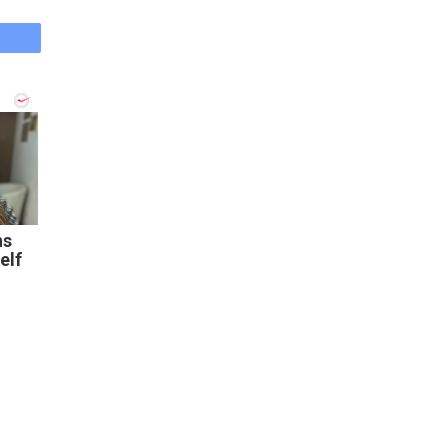
ns
elf