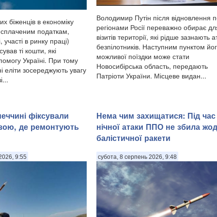
Володимир Путін після відновлення п
их біженців в економіку
регіонами Росії переважно обирає дл
 сплаченим податкам,
візитів території, які рідше зазнають а
, участі в ринку праці)
безпілотників. Наступним пунктом йо
ував ті кошти, які
можливої поїздки може стати
помогу Україні. При тому
Новосибірська область, передають
ні еліти зосереджують увагу
Патріоти України. Місцеве видан...
...
меччині фіксували
Нема чим захищатися: Під час
зою, де ремонтують
нічної атаки ППО не збила жо
балістичної ракети
2026, 9:55
субота, 8 серпень 2026, 9:48