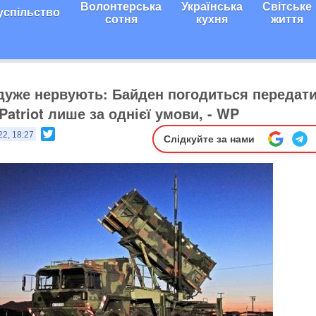
Волонтерська
Українська
Світське
успільство
сотня
кухня
життя
 дуже нервують: Байден погодиться передат
Patriot лише за однієї умови, - WP
Twitter
22, 18:27
Слідкуйте за нами