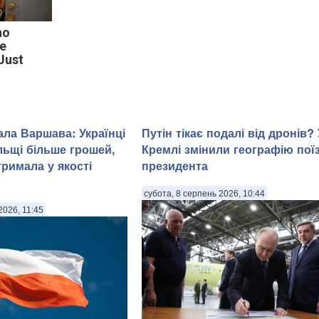
ho
e
 Just
ала Варшава: Українці
Путін тікає подалі від дронів? 
ьщі більше грошей,
Кремлі змінили географію пої
тримала у якості
президента
субота, 8 серпень 2026, 10:44
2026, 11:45