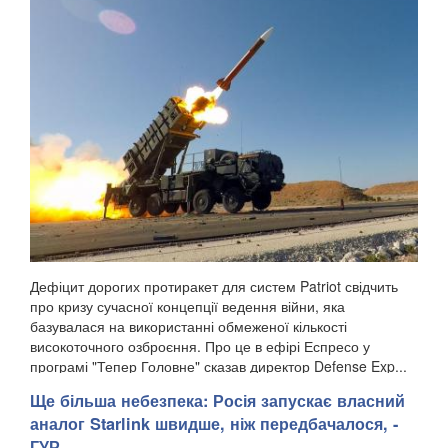
Дефіцит дорогих протиракет для систем Patriot свідчить
про кризу сучасної концепції ведення війни, яка
базувалася на використанні обмеженої кількості
високоточного озброєння. Про це в ефірі Еспресо у
програмі "Тепер Головне" сказав директор Defense Exp...
Ще більша небезпека: Росія запускає власний
аналог Starlink швидше, ніж передбачалося, -
ГУР