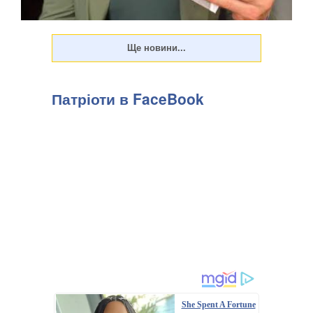
Патріоти в FaceBook
Колишній чемпіон світу у надважкій вазі Володимир Кличко
представив у Львові перші примірники україномовного
видання книги «FACE the Challenge», яку він створив у
співавторстві з Тетяною Кіль, зазначають Патріоти України.
. «Я дуже радий, що «FACE the...
She Spent A Fortune