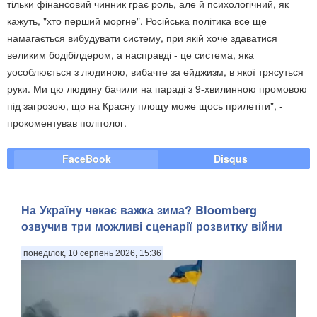
тільки фінансовий чинник грає роль, але й психологічний, як
кажуть, "хто перший моргне". Російська політика все ще
намагається вибудувати систему, при якій хоче здаватися
великим бодібілдером, а насправді - це система, яка
уособлюється з людиною, вибачте за ейджизм, в якої трясуться
руки. Ми цю людину бачили на параді з 9-хвилинною промовою
під загрозою, що на Красну площу може щось прилетіти", -
прокоментував політолог.
FaceBook
Disqus
На Україну чекає важка зима? Bloomberg
озвучив три можливі сценарії розвитку війни
понеділок, 10 серпень 2026, 15:36