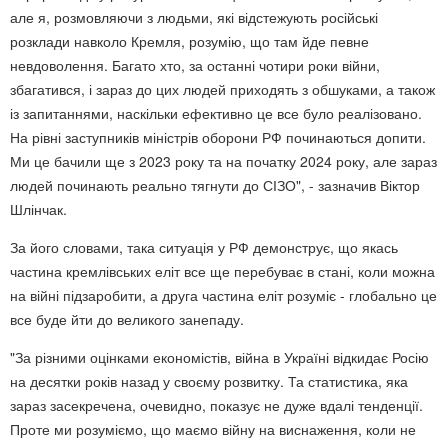
але я, розмовляючи з людьми, які відстежують російські
розклади навколо Кремля, розумію, що там йде певне
невдоволення. Багато хто, за останні чотири роки війни,
збагатився, і зараз до цих людей приходять з обшуками, а також
із запитаннями, наскільки ефективно це все було реалізовано.
На рівні заступників міністрів оборони РФ починаються допити.
Ми це бачили ще з 2023 року та на початку 2024 року, але зараз
людей починають реально тягнути до СІЗО", - зазначив Віктор
Шлінчак.
За його словами, така ситуація у РФ демонструє, що якась
частина кремлівських еліт все ще перебуває в стані, коли можна
на війні підзаробити, а друга частина еліт розуміє - глобально це
все буде йти до великого занепаду.
"За різними оцінками економістів, війна в Україні відкидає Росію
на десятки років назад у своєму розвитку. Та статистика, яка
зараз засекречена, очевидно, показує не дуже вдалі тенденції.
Проте ми розуміємо, що маємо війну на виснаження, коли не