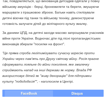
Так, повідомляється, що вихованців дитсадків одягали у повну
військову амуніцію - берці, бронежилети та берети, змушуючи
маршувати з іграшковою зброєю. Батьки навіть стилізували
дитячі візочки під танки та військову техніку, демонструючи
готовність залучати дітей до мілітарного культу змалку.
За даними ЦПД, на дитячі заходи масово запрошували учасників
війни проти України. Водночас діти під пісні пропагандистських
виконавців збирали "посилки на фронт".
"Це пряма спроба легітимізувати сучасну агресію проти
України через пам'ять про Другу світову війну. Росія прагне
сформувати лояльне до війни покоління, яке змалечку
сприймають напад на інші держави як норму. Влада РФ
використовує дітей як "живу декорацію" для підтримки
культу "побєдобєсія""
, - наголосили в Центрі.
FaceBook
Disqus