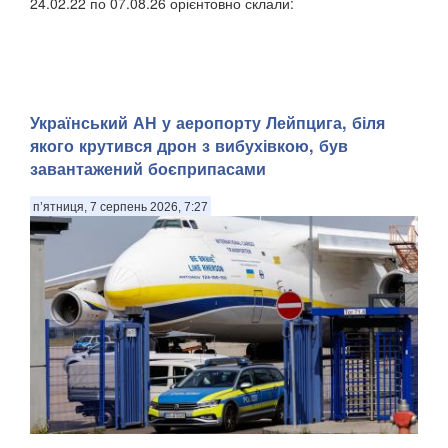
24.02.22 по 07.08.26 орієнтовно склали:
Український АН у аеропорту Лейпцига, біля
якого крутився дрон з вибухівкою, був
завантажений боєприпасами
п’ятниця, 7 серпень 2026, 7:27