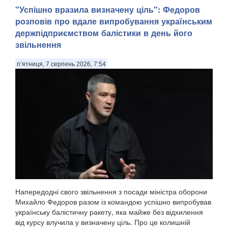
"Успішно вразила визначену ціль": Федоров
розповів про вдале випробування українським
держпідприємством балістики в день його
звільнення
п’ятниця, 7 серпень 2026, 7:54
Напередодні свого звільнення з посади міністра оборони
Михайло Федоров разом із командою успішно випробував
українську балістичну ракету, яка майже без відхилення
від курсу влучила у визначену ціль. Про це колишній