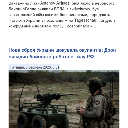
Вантажний літак Antonov Airlines, біля якого в аеропорту
Лейпциг/Галле виявили БПЛА із вибухівкою, був
завантажений військовими боєприпасами, передають
Патріоти України з посиланням на Tagesschau. . Згідно з
конфіденційним звітом поліції, боєприпаси н...
Нова зброя України шокувала окупантів: Дрон
висадив бойового робота в тилу РФ
п’ятниця, 7 серпень 2026, 6:51