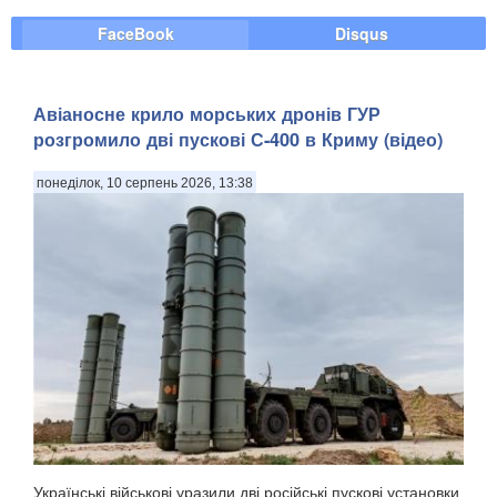
FaceBook
Disqus
Авіаносне крило морських дронів ГУР
розгромило дві пускові С-400 в Криму (відео)
понеділок, 10 серпень 2026, 13:38
Українські військові уразили дві російські пускові установки