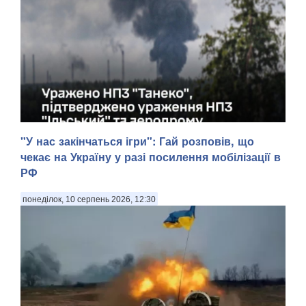
"У нас закінчаться ігри": Гай розповів, що
чекає на Україну у разі посилення мобілізації в
В ніч на 10 серпня 2026 року в рамках зниження воєнного
РФ
потенціалу російського агресора підрозділи Сил оборони
України уразили нафтопереробний завод “Танеко”
понеділок, 10 серпень 2026, 12:30
(Нижньокамськ, Республіка Татарстан, рф), передають
Патріоти України з посиланням на Генштаб З...