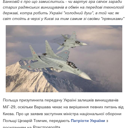
Банковій є про що замислитись - чи вартує гра свічок заради
старих радянських винищувачів в обмін на передові технології
державі, котра робить Україні "холодний душ", в той час як
світ стоїть в черзі у Києві за тим самим зі своїми "пряниками"
Польща призупинила передачу Україні залишків винищувачів
МіГ-29, оскільки Варшава чекає на вирішення певних питань від
Києва. Про це заявив заступник міністра національної оборони
Польщі Цезарій Томчик, передають
Патріоти України
з
посиланням на Rzeczpospolita.