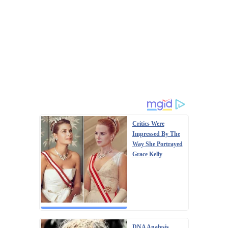
Critics Were
Impressed By The
Way She Portrayed
Grace Kelly
DNA Analysis