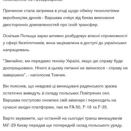
Причиною стала затримка в угоді щодо обміну технологіями
виробництва дронів - Варшава очікує від Києва виконання
двосторонніх домовленостей про їхній трансфер.
Оскільки Польща зараз активно розбудовує власні спроможності
у сфері безпілотників, вона зацікавлена в доступі до українських
напрацювань.
"Звичайно, ми передамо техніку Україні, якщо цю справу буде
доопрацьовано. Нічого в цьому питанні не змінилося - справу не
завершено", - наголосив Томчик.
Він пояснив, що невдовзі ці винищувачі радянського зразка
остаточно виведуть зі складу польських Повітряних сил.
Варшава поступово оновлює свій авіапарк і переходить на
сучасні західні платформи, такі як FA-50, F-16 та F-35.
Варто зауважити, що останній на сьогодні транш винищувачів
МіГ-29 Києву передав ще попередній склад польського уряду.