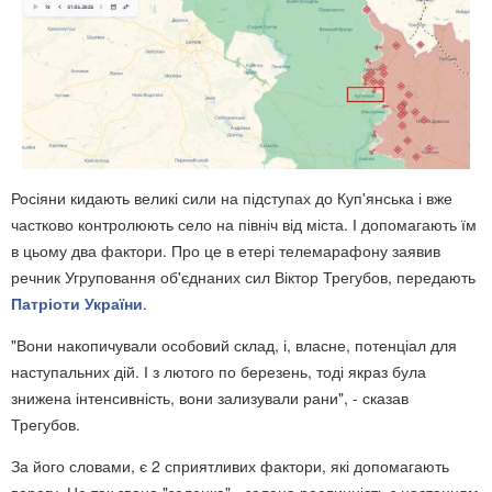
Росіяни кидають великі сили на підступах до Куп'янська і вже
частково контролюють село на північ від міста. І допомагають їм
в цьому два фактори. Про це в етері телемарафону заявив
речник Угруповання об'єднаних сил Віктор Трегубов, передають
Патріоти України
.
"Вони накопичували особовий склад, і, власне, потенціал для
наступальних дій. І з лютого по березень, тоді якраз була
знижена інтенсивність, вони зализували рани", - сказав
Трегубов.
За його словами, є 2 сприятливих фактори, які допомагають
ворогу. Це так звана "зеленка" - зелена рослинність з настанням