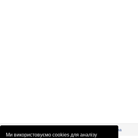
© Патріоти України 2026
Правова інформація
Реклама
Ми використовуємо cookies для аналізу