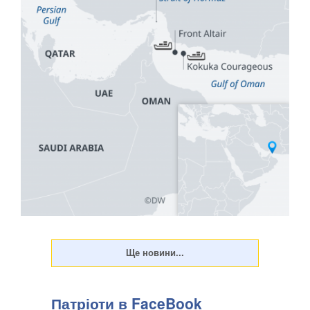
Іран заявив про досягнення угоди з Оманом щодо
запропонованого маршруту судноплавства через
Ормузьку протоку. Про це повідомляє Bloomberg у середу,
5 серпня, передають Патріоти України. Речник
Міністерства закордонних справ Ірану Есмаїл Багаї
Патріоти в FaceBook
розповів,...