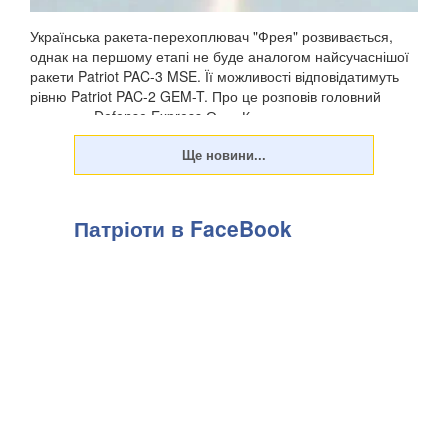
Українська ракета-перехоплювач "Фрея" розвивається,
однак на першому етапі не буде аналогом найсучаснішої
ракети Patriot PAC-3 MSE. Її можливості відповідатимуть
рівню Patriot PAC-2 GEM-T. Про це розповів головний
редактор Defense Express Олег Катков у...
Патріоти в FaceBook