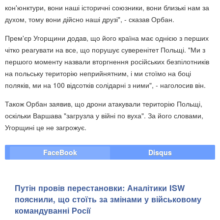
кон'юнктури, вони наші історичні союзники, вони близькі нам за
духом, тому вони дійсно наші друзі", - сказав Орбан.
Прем'єр Угорщини додав, що його країна має однією з перших
чітко реагувати на все, що порушує суверенітет Польщі. "Ми з
першого моменту назвали вторгнення російських безпілотників
на польську територію неприйнятним, і ми стоїмо на боці
поляків, ми на 100 відсотків солідарні з ними", - наголосив він.
Також Орбан заявив, що дрони атакували територію Польщі,
оскільки Варшава "загрузла у війні по вуха". За його словами,
Угорщині це не загрожує.
FaceBook
Disqus
Путін провів перестановки: Аналітики ISW
пояснили, що стоїть за змінами у військовому
командуванні Росії