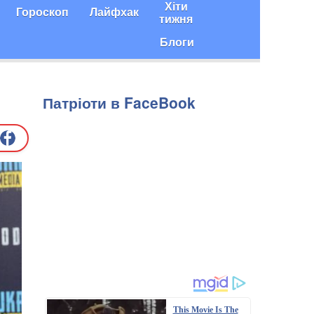
Хіти
Гороскоп
Лайфхак
тижня
Блоги
Патріоти в FaceBook
This Movie Is The