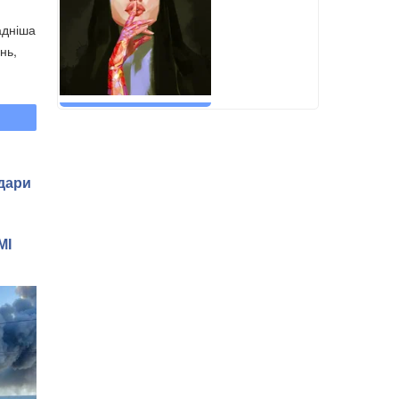
адніша
нь,
Удари
МІ