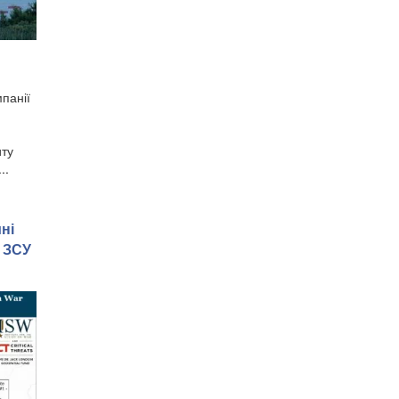
панії
иту
..
ні
 ЗСУ