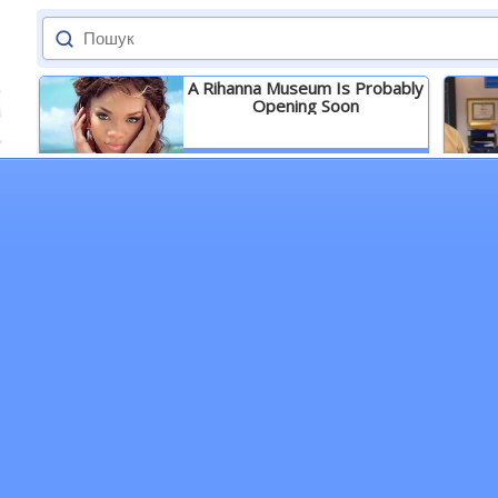
A Rihanna Museum Is Probably
Opening Soon
Детальніше