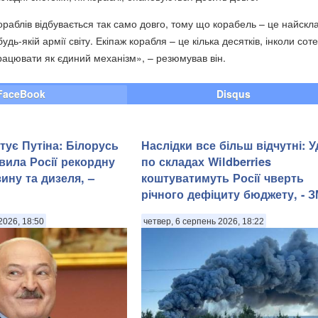
ораблів відбувається так само довго, тому що корабель – це найскл
дь-якій армії світу. Екіпаж корабля – це кілька десятків, інколи соте
рацювати як єдиний механізм», – резюмував він.
FaceBook
Disqus
тує Путіна: Білорусь
Наслідки все більш відчутні: 
вила Росії рекордну
по складах Wildberries
зину та дизеля, –
коштуватимуть Росії чверть
річного дефіциту бюджету, - З
2026, 18:50
четвер, 6 серпень 2026, 18:22