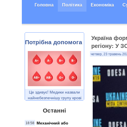
Головна
Політика
Економіка
С
Україна фор
Потрібна допомога
регіону: У З
четвер, 23 травень 20
Це здивує! Медики назвали
найнебезпечнішу групу крові
Останні
Механічний або
18:58