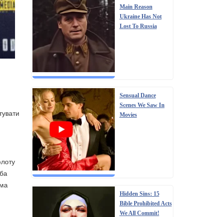
Main Reason
Ukraine Has Not
Lost To Russia
Sensual Dance
Scenes We Saw In
тувати
Movies
флоту
еба
ема
Hidden Sins: 15
Bible Prohibited Acts
We All Commit!