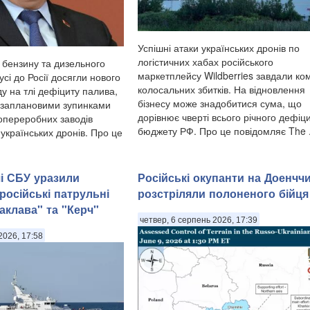
Успішні атаки українських дронів по
логістичних хабах російського
 бензину та дизельного
маркетплейсу Wildberries завдали ком
усі до Росії досягли нового
колосальних збитків. На відновлення
у на тлі дефіциту палива,
бізнесу може знадобитися сума, що
озаплановими зупинками
дорівнює чверті всього річного дефіц
опереробних заводів
бюджету РФ. Про це повідомляє The .
 українських дронів. Про це
і СБУ уразили
Російські окупанти на Доенччи
російські патрульні
розстріляли полоненого бійця
аклава" та "Керч"
четвер, 6 серпень 2026, 17:39
2026, 17:58