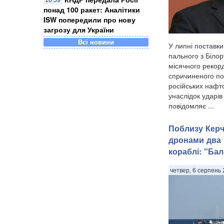
16:59
понад 100 ракет: Аналітики
ISW попередили про нову
загрозу для України
Всі новини
У липні поставки
пального з Білор
місячного рекорд
спричиненого п
російських нафт
унаслідок ударів
повідомляє ...
Поблизу Керч
дронами два 
кораблі: "Бал
четвер, 6 серпень 