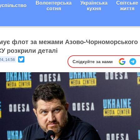
Волонтерська
Українська
Світське
успільство
сотня
кухня
життя
мує флот за межами Азово-Чорноморського
СУ розкрили деталі
Twitter
24, 14:56
Слідкуйте за нами