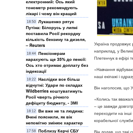
електронний: Ось який
тонометр рекомендують
лікарі і чому він кращий
Лукашенко рятує
18:50
Путіна: Білорусь у липні
поставила Росії рекордну
кількість бензину та дизеля,
Україна продовжує 
– Reuters
наприклад, у Великі
Пенсіонерам
18:44
Плетенчук в ефірі 
нарахують ще 35% до пенсії:
Ось хто отримає доплату без
«Навчання відбуваю
індексації
наші екіпажі і одра
Наслідки все більш
18:22
відчутні: Удари по складах
Він наголосив, що У
Wildberries коштуватимуть
Росії чверть річного
«Колись так вважал
дефіциту бюджету, - ЗМІ
– це завжди довготр
Ви вже не та людина:
18:12
переходити на інші
Вчені пояснили, як вік
корабельної служби
непомітно змінює характер
Поблизу Керчі СБУ
Він додав, що такі 
17:58