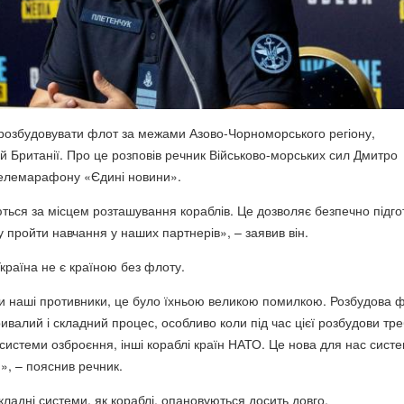
розбудовувати флот за межами Азово-Чорноморського регіону,
й Британії. Про це розповів речник Військово-морських сил Дмитро
телемарафону «Єдині новини».
ться за місцем розташування кораблів. Це дозволяє безпечно підго
зу пройти навчання у наших партнерів», – заявив він.
країна не є країною без флоту.
и наші противники, це було їхньою великою помилкою. Розбудова 
ивалий і складний процес, особливо коли під час цієї розбудови тр
 системи озброєння, інші кораблі країн НАТО. Це нова для нас сист
», – пояснив речник.
складні системи, як кораблі, опановуються досить довго.