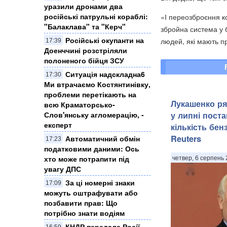
уразили дронами два
російські патрульні кораблі:
«І переозброєння к
"Балаклава" та "Керч"
збройна система у бу
Російські окупанти на
людей, які мають п
17:39
Доенччині розстріляли
полоненого бійця ЗСУ
Ситуація надскладна6
17:30
Ми втрачаємо Костянтинівку,
проблеми перетікають на
Лукашенко ря
всю Краматорсько-
у липні поста
Слов'янську агломерацію, -
експерт
кількість бен
Reuters
Автоматичний обмін
17:23
податковими даними: Ось
хто може потрапити під
четвер, 6 серпень 
увагу ДПС
За ці номерні знаки
17:09
можуть оштрафувати або
позбавити прав: Що
потрібно знати водіям
КНДР передала Росії