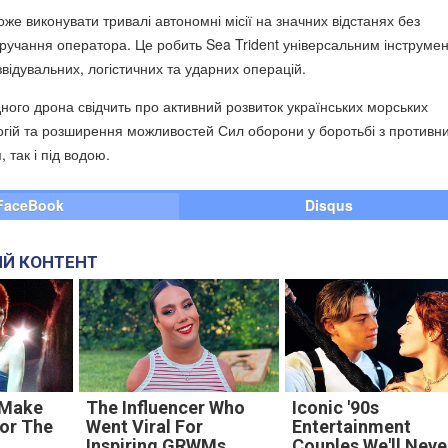
оже виконувати тривалі автономні місії на значних відстанях без
ручання оператора. Це робить Sea Trident універсальним інструме
відувальних, логістичних та ударних операцій.
дного дрона свідчить про активний розвиток українських морських
огій та розширення можливостей Сил оборони у боротьбі з противн
 так і під водою.
FaceBook
Disqus
Й КОНТЕНТ
 Make
The Influencer Who
Iconic '90s
For The
Went Viral For
Entertainment
Inspiring GRWMs
Couples We'll Neve