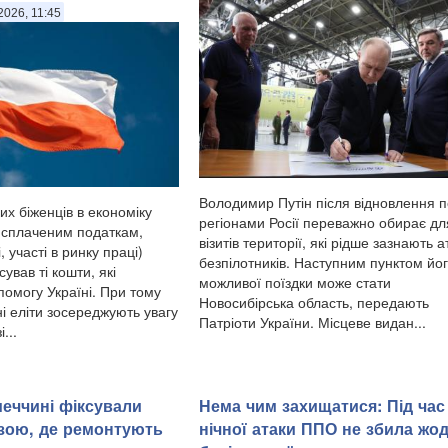
2026, 11:45
Володимир Путін після відновлення п
их біженців в економіку
регіонами Росії переважно обирає дл
 сплаченим податкам,
візитів території, які рідше зазнають а
, участі в ринку праці)
безпілотників. Наступним пунктом йо
ував ті кошти, які
можливої поїздки може стати
помогу Україні. При тому
Новосибірська область, передають
ні еліти зосереджують увагу
Патріоти України. Місцеве видан...
...
меччині фіксували
Нема чим захищатися: Під час
зою, де ремонтують
нічної атаки ППО не збила жо