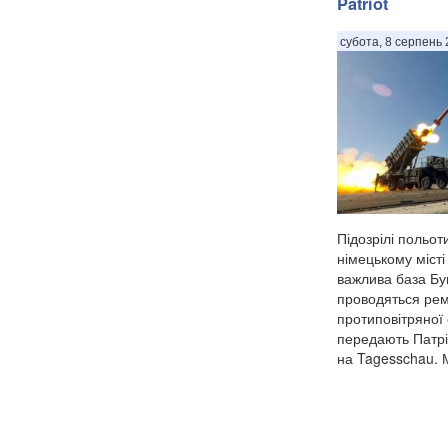
Patriot
субота, 8 серпень 
Підозрілі польот
німецькому міст
важлива база Бу
проводяться рем
протиповітряної 
передають Патрі
на Tagesschau. 