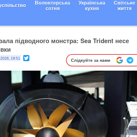
Волонтерська
Українська
Світське
успільство
сотня
кухня
життя
зала підводного монстра: Sea Trident несе
івки
Twitter
 2026, 19:51
Слідкуйте за нами