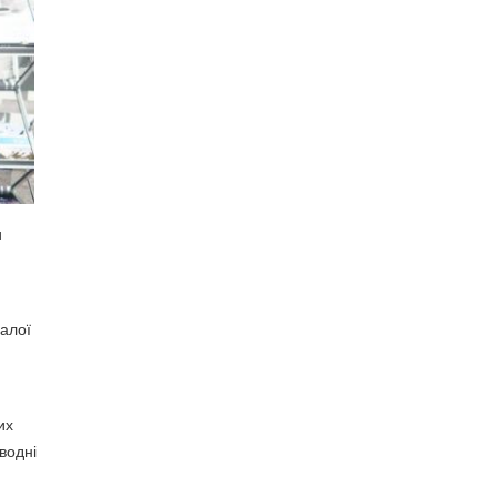
и
малої
их
водні