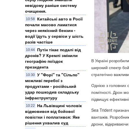
невідому раніше систему
очищення.
Китайські авто в Росії
10:58
почали масово ламатися
через неякісний бензин -
водії їдуть у сервіси у шість
разів частіше
Путін тікає подалі від
10:44
дронів? У Кремлі змінили
В Україні розробили
географію поїздок
президента
широкий спектр бой
стратегічно важлив
У "Форі" та "Сільпо"
10:30
можливі перебої з
Однією з головних 
продуктами - російський
удар пошкодив складську
помітності. Дрон мо
інфраструктуру
підвищує ефективні
На Львівщині чоловік
10:22
Sea Trident призна
відмовився від бойової
вантажів. Розробни
повістки і поплатився: Яке
рішення ухвалив суд
дрони, відкриваючи