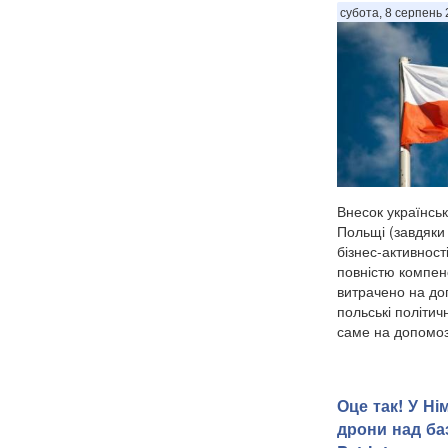
субота, 8 серпень 
Внесок українськ
Польщі (завдяки
бізнес-активності
повністю компенс
витрачено на до
польські політич
саме на допомозі
Оце так! У Ні
дрони над ба