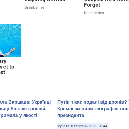
Forget
Brainberries
Brainberries
ary
cret to
est
ала Варшава: Українці
Путін тікає подалі від дронів? 
ьщі більше грошей,
Кремлі змінили географію пої
тримала у якості
президента
субота, 8 серпень 2026, 10:44