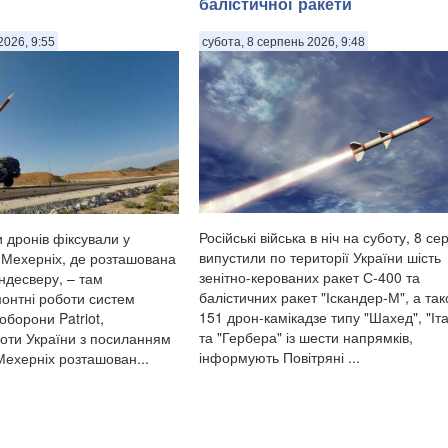
балістичної ракети
2026, 9:55
субота, 8 серпень 2026, 9:48
Російські війська в ніч на суботу, 8 се
и дронів фіксували у
випустили по території України шість
і Мехерніх, де розташована
зенітно-керованих ракет С-400 та
ндесверу, – там
балістичних ракет "Іскандер-М", а та
онтні роботи систем
151 дрон-камікадзе типу "Шахед", "Іт
оборони Patriot,
та "Гербера" із шести напрямків,
оти України з посиланням
інформують Повітряні ...
Мехерніх розташован...