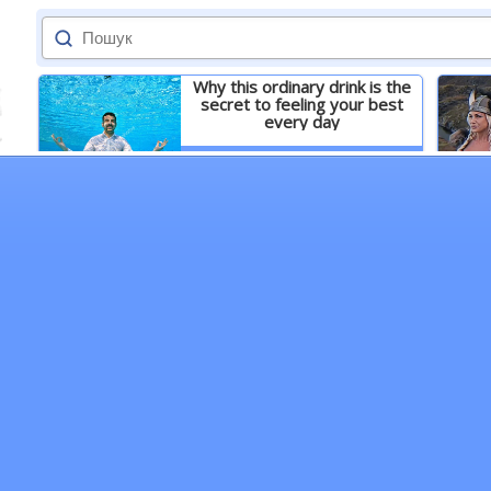
Why this ordinary drink is the
secret to feeling your best
every day
Детальніше