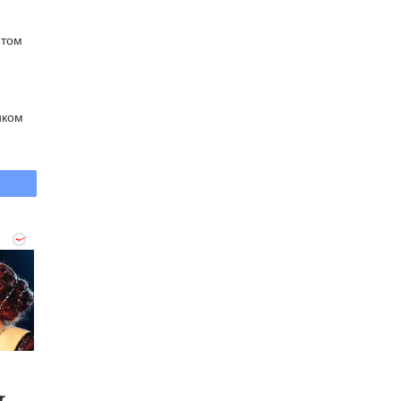
нтом
иком
r