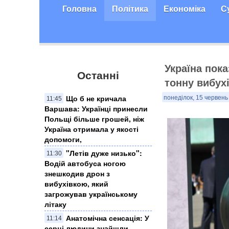
Головна
Політика
Економіка
С
Україна пока
Останні
тонну вибух
Що б не кричала
понеділок, 15 червень
11:45
Варшава: Українці принесли
Польщі більше грошей, ніж
Україна отримала у якості
допомоги,
"Летів дуже низько":
11:30
Водій автобуса ногою
знешкодив дрон з
вибухівкою, який
загрожував українському
літаку
Анатомічна сенсація: У
11:14
серці людини знайшли