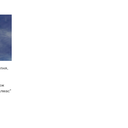
рпня,
кож
алмас"