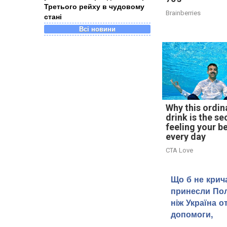
Третього рейху в чудовому
Brainberries
стані
Всі новини
Why this ordin
drink is the se
feeling your b
every day
CTA Love
Що б не крич
принесли Пол
ніж Україна о
допомоги,