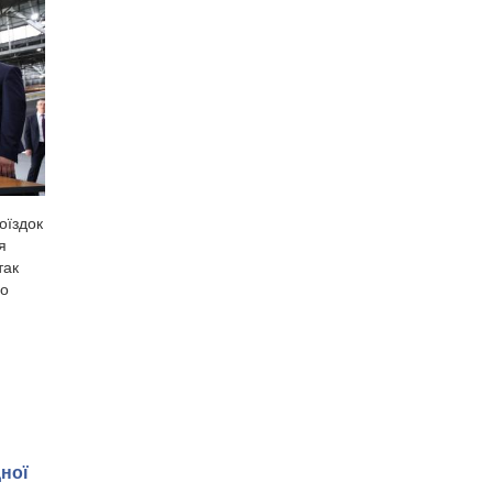
оїздок
я
так
го
дної