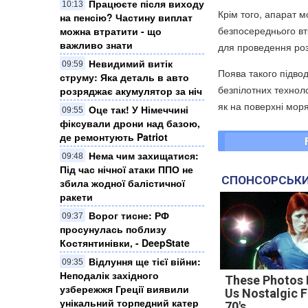
Працюєте після виходу
10:13
Крім того, апарат м
на пенсію? Частину виплат
безпосереднього вт
можна втратити - що
важливо знати
для проведення роз
Невидимий витік
09:59
Поява такого підво
струму: Яка деталь в авто
безпілотних технол
розряджає акумулятор за ніч
як на поверхні моря,
Оце так! У Німеччині
09:55
фіксували дрони над базою,
де ремонтують Patriot
Нема чим захищатися:
09:48
Під час нічної атаки ППО не
СПОНСОРСЬКИ
збила жодної балістичної
ракети
Ворог тисне: РФ
09:37
просунулась поблизу
Костянтинівки, - DeepState
Відлуння ще тієї війни:
09:35
Неподалік західного
These Photos
узбережжя Греції виявили
Us Nostalgic 
унікальний торпедний катер
70's