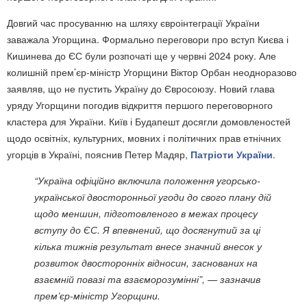
Довгий час просуванню на шляху євроінтеграції України
заважала Угорщина. Формально переговори про вступ Києва і
Кишинева до ЄС були розпочаті ще у червні 2024 року. Але
колишній прем’єр-міністр Угорщини Віктор Орбан неодноразово
заявляв, що не пустить Україну до Євросоюзу. Новий глава
уряду Угорщини погодив відкриття першого переговорного
кластера для України. Київ і Будапешт досягли домовленостей
щодо освітніх, культурних, мовних і політичних прав етнічних
угорців в Україні, пояснив Петер Мадяр,
Патріоти України
.
“Україна офіційно включила положення угорсько-
української двосторонньої угоди до свого плану дій
щодо меншин, підготовленого в межах процесу
вступу до ЄС. Я впевнений, що досягнутий за ці
кілька тижнів результат внесе значний внесок у
розвиток двосторонніх відносин, заснованих на
взаємній повазі та взаєморозумінні”, — зазначив
прем’єр-міністр Угорщини.