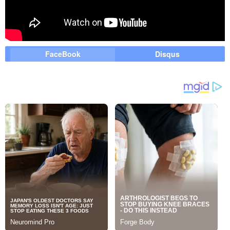
FaceBook
Disqus