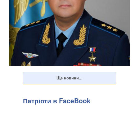
Патріоти в FaceBook
Російська влада дедалі рідше розкриває подробиці замахів
на високопоставлених військових. Показовим став вибух
біля ресторану Balzi Rossi у Москві, який стався наприкінці