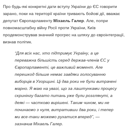
Про будь-які конкретні дати вступу України до ЄС говорити
зарано, поки на території країни тривають бойові дії, вважає
депутат Європарламенту
Міхаель Галер
. Але, попри
повномасштабну війну Росії проти України, Київ
продемонстрував значний прогрес на шляху до євроінтеграції,
визнав політик.
“Для всіх нас, хто підтримує Україну, а це
переважна більшість серед держав-членів ЄС у
Європарламенті, це важливий момент. Але
перешкод більше немає завдяки голосуванню
виборців в Угорщині. Ці два роки не були витрачені
марно. Я маю на увазі, що за лаштунками процесу
скринінгу багато питань уже були розглянуті, а
деякі — частково вирішені. Таким чином, ми не
починаємо з нуля, витративши два роки, і тепер
ми все-таки можемо рухатися вперед”, —
зазначив Міхаель Галер.