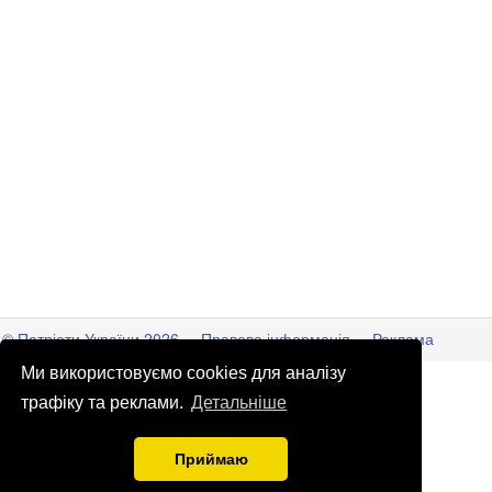
© Патріоти України 2026
Правова інформація
Реклама
Ми використовуємо cookies для аналізу
info
@
patrioty.org.ua
трафіку та реклами.
Детальніше
Приймаю