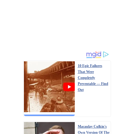
10 Epic Failures
That Were
Completely
Preventable — Find
Out
Macaulay Culkin's
Own Version Of The