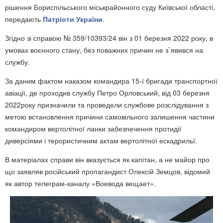
рішення Бориспільського міськрайонного суду Київської області,
передають
Патріоти України
.
Згідно зі справою № 359/10393/24 він з 01 березня 2022 року, в
умовах воєнного стану, без поважних причин не з`явився на
службу.
За даним фактом наказом командира 15-ї бригади транспортної
авіації, де проходив службу Петро Орловський, від 03 березня
2022року призначили та проведели службове розслідування з
метою встановлення причини самовільного залишення частини
командиром вертолітної ланки забезпечення протидії
диверсіями і терористичним актам вертолітної ескадрильї.
В матеріалах справи він вказується як капітан, а не майор про
що заявляв російський пропагандист Олексій Земцов, відомий
як автор телеграм-каналу «Воевода вещает».