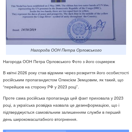
Нагорода ООН Петра Орловського
Нагорода ООН Петра Орловського Фото з його соцмереж
В квітні 2026 року став відомим через розкриття його особистості
російським пропагандистом Олексієм Земцовим, як такий, що
“перейшов на сторону РФ у 2023 році”.
Проте сама російська пропаганда цей факт приховала у 2023
році, а україська розвідка назвала це дезинформацією, що і
підтверджується самовільним залишенням служби в перший
день широкомасштабного втогрнення.