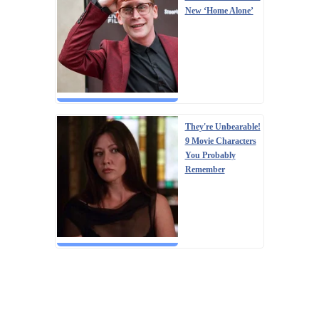
New ‘Home Alone’
They're Unbearable!
9 Movie Characters
You Probably
Remember