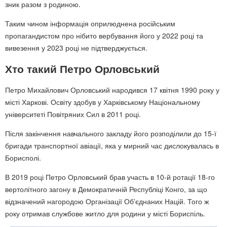
зник разом з родиною.
Таким чином інформація оприлюднена російським
пропагандистом про нібито вербування його у 2022 році та
вивезення у 2023 році не підтверджується.
Хто такий Петро Орловський
Петро Михайлович Орловський народився 17 квітня 1990 року у
місті Харкові. Освіту здобув у Харківському Національному
університеті Повітряних Сил в 2011 році.
Після закінчення навчального закладу його розподілили до 15-ї
бригади транспортної авіації, яка у мирний час дислокувалась в
Борисполі.
В 2019 році Петро Орловський брав участь в 10-й ротації 18-го
вертолітного загону в Демократичній Республіці Конго, за що
відзначений нагородою Організації Обʼєднаних Націй. Того ж
року отримав службове житло для родини у місті Бориспіль.