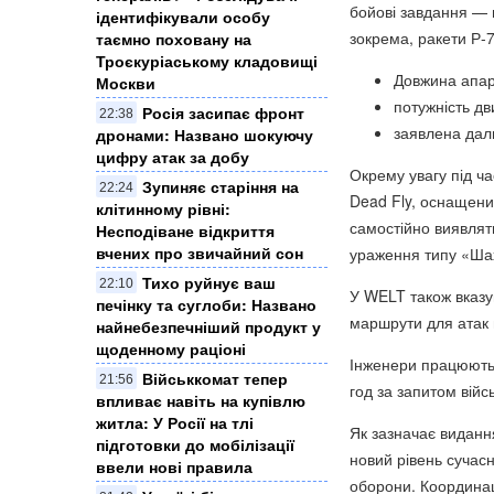
бойові завдання — 
ідентифікували особу
зокрема, ракети Р-7
таємно поховану на
Троєкуріаському кладовищі
Довжина апара
Москви
потужність дв
Росія засипає фронт
22:38
заявлена даль
дронами: Названо шокуючу
цифру атак за добу
Окрему увагу під ч
Зупиняє старіння на
22:24
Dead Fly, оснащени
клітинному рівні:
самостійно виявляти
Несподіване відкриття
вчених про звичайний сон
ураження типу «Ша
Тихо руйнує ваш
22:10
У WELT також вказую
печінку та суглоби: Названо
маршрути для атак п
найнебезпечніший продукт у
щоденному раціоні
Інженери працюють 
Військкомат тепер
21:56
год за запитом війс
впливає навіть на купівлю
житла: У Росії на тлі
Як зазначає виданн
підготовки до мобілізації
новий рівень сучасн
ввели нові правила
оборони. Координац