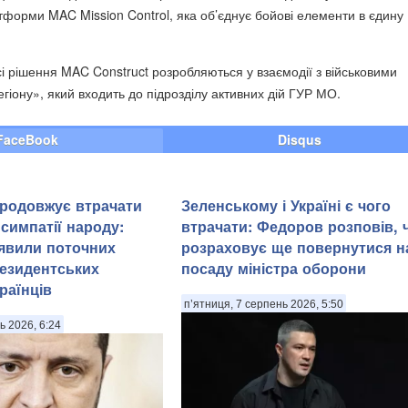
форми MAC Mission Control, яка об’єднує бойові елементи в єдину
і рішення MAC Construct розробляються у взаємодії з військовими
гіону», який входить до підрозділу активних дій ГУР МО.
FaceBook
Disqus
родовжує втрачати
Зеленському і Україні є чого
симпатії народу:
втрачати: Федоров розповів, 
явили поточних
розраховує ще повернутися н
езидентських
посаду міністра оборони
раїнців
п’ятниця, 7 серпень 2026, 5:50
ь 2026, 6:24