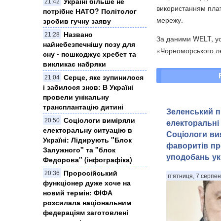
Україні більше не
21:42
використанням плат
потрібне НАТО? Політолог
мережу.
зробив гучну заяву
Названо
21:28
За даними WELT, ус
найнебезпечнішу позу для
«Чорноморського ле
сну - пошкоджує хребет та
викликає набряки
Серце, яке зупинилося
21:04
і забилося знов: В Україні
провели унікальну
трансплантацію дитині
Зеленський п
Соціологи виміряли
20:50
електоральні 
електоральну ситуацію в
Соціологи ви
Україні: ​Лідирують "Блок
фаворитів пр
Залужного" та "блок
уподобань ук
Федорова" (інфографіка)
Проросійський
20:36
п’ятниця, 7 серпен
функціонер дуже хоче на
новий термін: ФІФА
розсилала національним
федераціям заготовлені