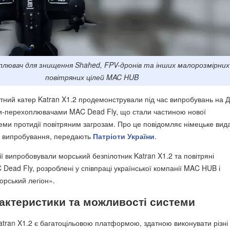
плювач для знищення Shahed, FPV-дронів та інших малорозмірних
повітряних цілей MAC HUB
отний катер Katran X1.2 продемонстрували під час випробувань на Д
ми-перехоплювачами MAC Dead Fly, що стали частиною нової
теми протидії повітряним загрозам.
Про це повідомляє німецьке вид
о випробування,
передають
Патріоти України
.
ї випробовували морський безпілотник Katran X1.2 та повітряні
Dead Fly, розроблені у співпраці української компанії MAC HUB і
орський легіон».
рактеристики та можливості системи
tran X1.2 є багатоцільовою платформою, здатною виконувати різні