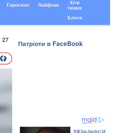
Хіти
Гороскоп
Лайфхак
тижня
Блоги
 27
Патріоти в FaceBook
Will You Survive? 10