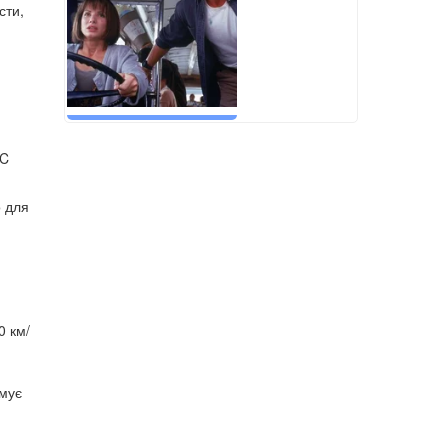
сти,
AC
о для
0 км/
рмує