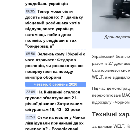
уподобань українців
Тепер може сісти
06:05
досить надовго: У Гданську
місцевий розбишака хотів
відлупцювати українця,
натомісць побив двох
Дрон-перехо
поляків, угледівши в тих
"бандерівців"
Зеленському і Україні є
05:50
Український безпіл
чого втрачати: Федоров
разом із 27 дрона
розповів, чи розраховує ще
багаторівневої сис
повернутися на посаду
міністра оборони
WELT, яке відвідал
четвер, 6 серпень 2026
Під час демонстраці
На Київщині сталося
23:09
перехоплювачі MAC 
групове зґвалтування 21-
підрозділу «Чорном
річної дівчини: Затриманим
фігурантам 18, 43 і 52 роки
Технічні ха
Отже на ювілеї у Чайко
22:53
ліквідували принаймні двох
За даними WELT, Ka
генералів? - Розслідувачі