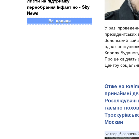
листи на підтримку
переобрання Інфантіно - Sky
News
Всі новини
У разі проведен
президентських 
Зеленський вийш
однак поступивс
Кирилу Буданову
Про це свідчать
Центру соціальни
Отже на ювіле
принаймні дв
Розслідувачі
таємно похов
Троєкуріаськ
Москви
четвер, 6 серпень 