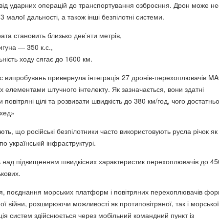
від ударних операцій до транспортування озброєння. Дрон може не
3 малої дальності, а також інші безпілотні системи.
та становить близько дев’яти метрів,
игуна — 350 к.с.,
ність ходу сягає до 1600 км.
ас випробувань привернула інтеграція 27 дронів-перехоплювачів M
х елементами штучного інтелекту. Як зазначається, вони здатні
 повітряні цілі та розвивати швидкість до 380 км/год, чого достатнь
хед»
ть, що російські безпілотники часто використовують русла річок як
о українській інфраструктурі.
над підвищенням швидкісних характеристик перехоплювачів до 45
ькових.
я, поєднання морських платформ і повітряних перехоплювачів фо
ої війни, розширюючи можливості як протиповітряної, так і морської
ія систем здійснюється через мобільний командний пункт із