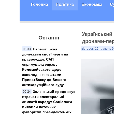
Головна
Політика
Економіка
С
Український
Останні
дронами-пер
Нарешті Бєня
вівторок, 19 травень 2
06:33
дочекався своєї черги на
правосуддя: САП
спрямувала справу
Коломойського щодо
заволодіння коштами
ПриватБанку до Вищого
антикорупційного суду
Зеленський продовжує
06:24
втрачати електоральні
симпатії народу: Соціологи
виявили поточних
фаворитів президентських