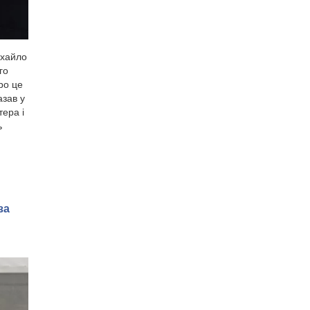
ихайло
го
ро це
зав у
тера і
ь
:
за