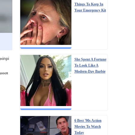
Things To Keep In
Your Emergency Kit
ніпрі
She Spent A Fortune
To Look Like A
Modern-Day Barbie
ання
6 Best '90s Action
Movies To Watch
Today