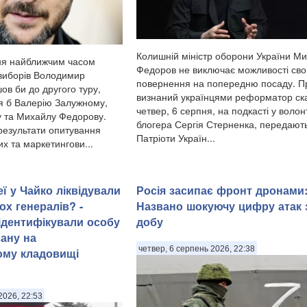
Колишній міністр оборони України М
ня найближчим часом
Федоров не виключає можливості сво
виборів Володимир
повернення на попередню посаду. П
ов би до другого туру,
визнаний українцями реформатор ска
я б Валерію Залужному,
четвер, 6 серпня, на подкасті у волон
 та Михайлу Федорову.
блогера Сергія Стерненка, передают
 результати опитування
Патріоти Україн...
х та маркетингови...
ї у Чайко ліквідували
Росія засипає фронт дронами
ох генералів? -
Названо шокуючу цифру атак 
 ідентифікували особу
добу
ану на
четвер, 6 серпень 2026, 22:38
ому кладовищі
2026, 22:53