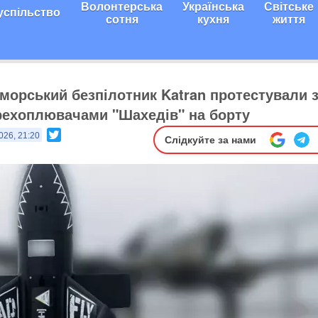
Волонтерська
Українська
Світське
успільство
сотня
кухня
життя
 морський безпілотник Katran протестували з
ехоплювачами "Шахедів" на борту
Twitter
026, 21:20
Слідкуйте за нами