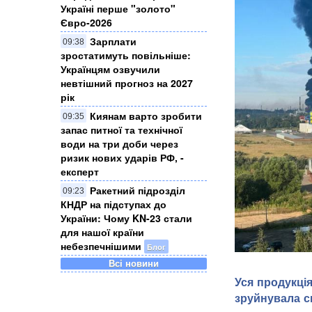
Україні перше "золото"
Євро-2026
Зарплати
09:38
зростатимуть повільніше:
Українцям озвучили
невтішний прогноз на 2027
рік
Киянам варто зробити
09:35
запас питної та технічної
води на три доби через
ризик нових ударів РФ, -
експерт
Ракетний підрозділ
09:23
КНДР на підступах до
України: Чому KN-23 стали
для нашої країни
небезпечнішими
Блог
Всі новини
У Ярославлі дро
Уся продукці
найбільших нафт
Місцева влада з
зруйнувала с
атаку» безпілотн