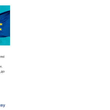
які
и.
 до
иву