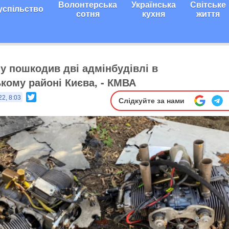
Волонтерська
Українська
Світське
успільство
сотня
кухня
життя
у пошкодив дві адмінбудівлі в
кому районі Києва, - КМВА
Twitter
22, 8:03
Слідкуйте за нами