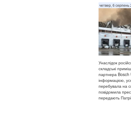
повідомив губер
четвер, 6 серпень 
Михайло Євраєв,
України. . За с...
Унаслідок російс
складські примі
партнера Bosch 
інформацією, ус
перебувала на с
повідомила прес
передають Патріо