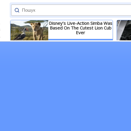
Disney’s Live-Action Simba Was
Based On The Cutest Lion Cub
Ever
Детальніше