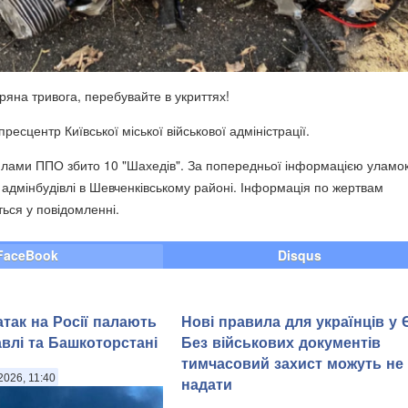
тряна тривога, перебувайте в укриттях!
ресцентр Київської міської військової адміністрації.
силами ППО збито 10 "Шахедів". За попередньої інформацією уламок
 адмінбудівлі в Шевченківському районі. Інформація по жертвам
ться у повідомленні.
FaceBook
Disqus
атак на Росії палають
Нові правила для українців у 
влі та Башкоторстані
Без військових документів
тимчасовий захист можуть не
2026, 11:40
надати