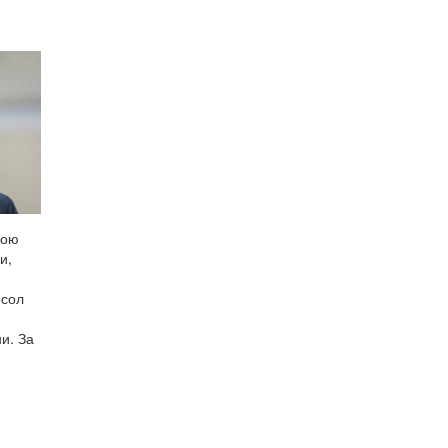
ною
и,
осол
и. За