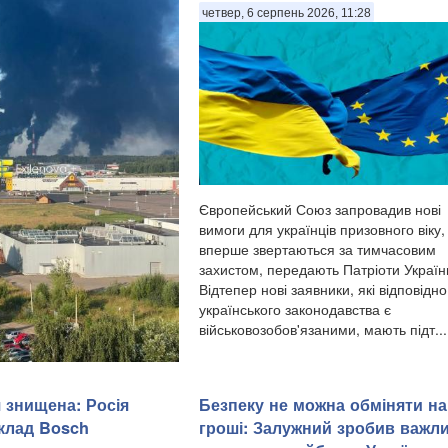
четвер, 6 серпень 2026, 11:28
Європейський Союз запровадив нові
вимоги для українців призовного віку, 
вперше звертаються за тимчасовим
захистом, передають Патріоти Україн
Відтепер нові заявники, які відповідно
українського законодавства є
військовозобов'язаними, мають підт...
ни атакували один з
я знищена: Росія
Безпеку не можна обміняти на
опереробних заводів росії.
аявила про «наймасовішу
клад Bosch
гроші: Залужний зробив важл
иків на область. Про атаку