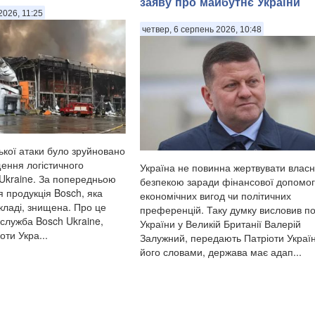
заяву про майбутнє України
натор Ярославської області
2026, 11:25
 передають Патріоти
четвер, 6 серпень 2026, 10:48
ької атаки було зруйновано
щення логістичного
Україна не повинна жертвувати влас
Ukraine. За попередньою
безпекою заради фінансової допомог
я продукція Bosch, яка
економічних вигод чи політичних
кладі, знищена. Про це
преференцій. Таку думку висловив п
служба Bosch Ukraine,
України у Великій Британії Валерій
ти Укра...
Залужний, передають Патріоти Україн
його словами, держава має адап...