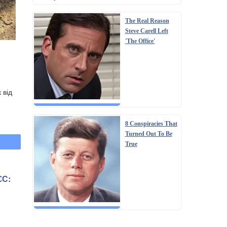
The Real Reason
Steve Carell Left
'The Office'
 від
8 Conspiracies That
Turned Out To Be
True
ЄС: