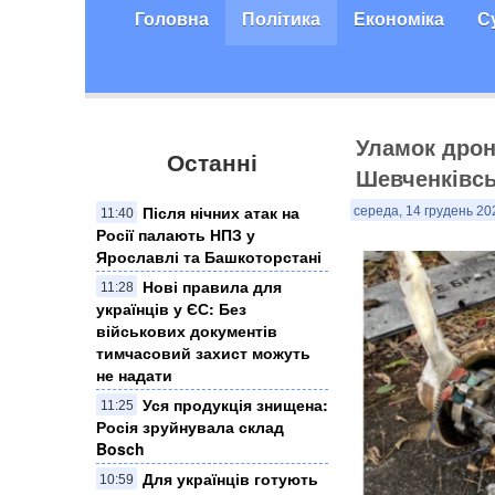
Головна
Політика
Економіка
С
Уламок дрон
Останні
Шевченківсь
Після нічних атак на
середа, 14 грудень 20
11:40
Росії палають НПЗ у
Ярославлі та Башкоторстані
Нові правила для
11:28
українців у ЄС: Без
військових документів
тимчасовий захист можуть
не надати
Уся продукція знищена:
11:25
Росія зруйнувала склад
Bosch
Для українців готують
10:59