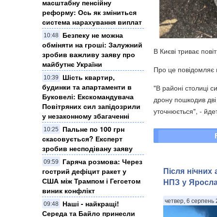
масштабну пенсійну
реформу: Ось як зміниться
система нарахування виплат
Безпеку не можна
10:48
обміняти на гроші: Залужний
В Києві триває пові
зробив важливу заяву про
майбутнє України
Про це повідомляє п
Шість квартир,
10:39
будинки та апартаменти в
"В районі столиці 
Буковелі: Екскомандувача
дрону пошкодив дві
Повітряних сил запідозрили
уточнюється", - йде
у незаконному збагаченні
Пальне по 100 грн
10:25
скасовується? Експерт
зробив несподівану заяву
Гаряча розмова: Через
09:59
Після нічних 
гострий дефіцит ракет у
США між Трампом і Гегсетом
НПЗ у Яросла
виник конфлікт
четвер, 6 серпень 
Наші - найкращі!
09:48
Середа та Байло принесли