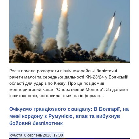
Росія почала розгортати північнокорейські балістичні
ракети малої та середньої дальності KN-23/24 у Брянській
області для ударів по Києву. Про це повідомив
моніторинговий канал "Оперативний Монітор". За даними
інших каналів, які посилаються на інформац...
Очікуємо грандіозного скандалу: В Болгарії, на
межі кордону з Румунією, впав та вибухнув
бойовий безпілотник
субота, 8 серпень 2026, 17:00