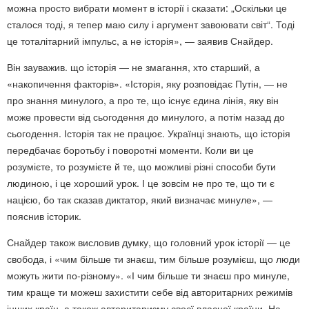
можна просто вибрати момент в історії і сказати: „Оскільки це
сталося тоді, я тепер маю силу і аргумент завоювати світ“. Тоді
це тоталітарний імпульс, а не історія», — заявив Снайдер.
Він зауважив. що історія — не змагання, хто старший, а
«накопичення факторів». «Історія, яку розповідає Путін, — не
про знання минулого, а про те, що існує єдина лінія, яку він
може провести від сьогодення до минулого, а потім назад до
сьогодення. Історія так не працює. Українці знають, що історія
передбачає боротьбу і поворотні моменти. Коли ви це
розумієте, то розумієте й те, що можливі різні способи бути
людиною, і це хороший урок. І це зовсім не про те, що ти є
нацією, бо так сказав диктатор, який визначає минуле», —
пояснив історик.
Снайдер також висловив думку, що головний урок історії — це
свобода, і «чим більше ти знаєш, тим більше розумієш, що люди
можуть жити по‑різному». «І чим більше ти знаєш про минуле,
тим краще ти можеш захистити себе від авторитарних режимів
інших країн, а також авторитаризму своєї власної країни. На