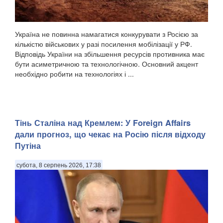
Україна не повинна намагатися конкурувати з Росією за
кількістю військових у разі посилення мобілізації у РФ.
Відповідь України на збільшення ресурсів противника має
бути асиметричною та технологічною. Основний акцент
необхідно робити на технологіях і ...
Тінь Сталіна над Кремлем: У Foreign Affairs
дали прогноз, що чекає на Росію після відходу
Путіна
субота, 8 серпень 2026, 17:38