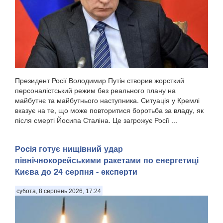
Президент Росії Володимир Путін створив жорсткий
персоналістський режим без реального плану на
майбутнє та майбутнього наступника. Ситуація у Кремлі
вказує на те, що може повторитися боротьба за владу, як
після смерті Йосипа Сталіна. Це загрожує Росії ...
Росія готує нищівний удар
північнокорейськими ракетами по енергетиці
Києва до 24 серпня - експерти
субота, 8 серпень 2026, 17:24