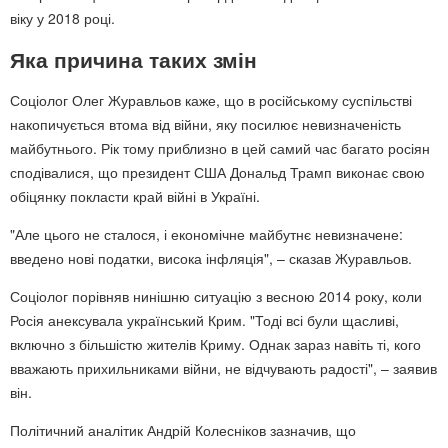
віку у 2018 році.
Яка причина таких змін
Соціолог Олег Журавльов каже, що в російському суспільстві
накопичується втома від війни, яку посилює невизначеність
майбутнього. Рік тому приблизно в цей самий час багато росіян
сподівалися, що президент США Дональд Трамп виконає свою
обіцянку покласти край війні в Україні.
"Але цього не сталося, і економічне майбутнє невизначене:
введено нові податки, висока інфляція", – сказав Журавльов.
Соціолог порівняв нинішню ситуацію з весною 2014 року, коли
Росія анексувала український Крим. "Тоді всі були щасливі,
включно з більшістю жителів Криму. Однак зараз навіть ті, кого
вважають прихильниками війни, не відчувають радості", – заявив
він.
Політичний аналітик Андрій Колесніков зазначив, що