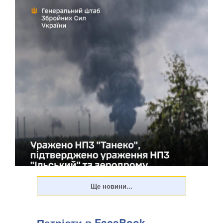
В ніч на 10 серпня 2026 року в рамках зниження воєнного
потенціалу російського агресора підрозділи Сил оборони
України уразили нафтопереробний завод “Танеко”
Патріоти в FaceBook