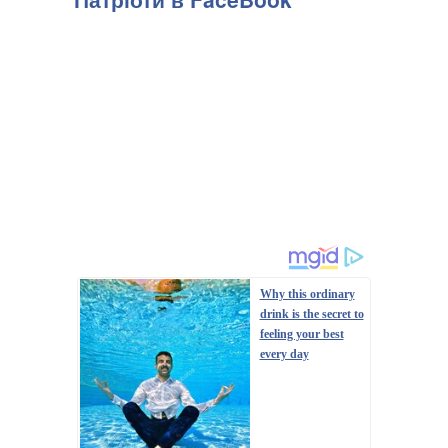
(Нижньокамськ, Республіка Татарстан, рф), передають
Патріоти України з посиланням на Генштаб З...
Why this ordinary
drink is the secret to
feeling your best
every day