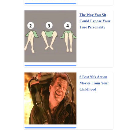
The Way You Sit
Could Expose Your
True Personality
6 Best 90’s Action
Movies From Your
Childhood