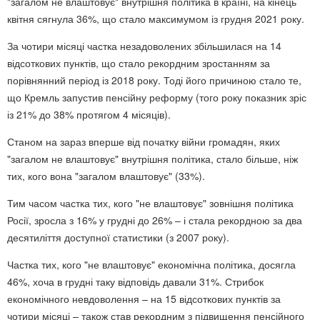
"загалом не влаштовує" внутрішня політика в країні, на кінець
квітня сягнула 36%, що стало максимумом із грудня 2021 року.
За чотири місяці частка незадоволених збільшилася на 14
відсоткових пунктів, що стало рекордним зростанням за
порівнянний період із 2018 року. Тоді його причиною стало те,
що Кремль запустив пенсійну реформу (того року показник зріс
із 21% до 38% протягом 4 місяців).
Станом на зараз вперше від початку війни громадян, яких
"загалом не влаштовує" внутрішня політика, стало більше, ніж
тих, кого вона "загалом влаштовує" (33%).
Тим часом частка тих, кого "не влаштовує" зовнішня політика
Росії, зросла з 16% у грудні до 26% – і стала рекордною за два
десятиліття доступної статистики (з 2007 року).
Частка тих, кого "не влаштовує" економічна політика, досягла
46%, хоча в грудні таку відповідь давали 31%. Стрибок
економічного невдоволення – на 15 відсоткових пунктів за
чотири місяці – також став рекордним з підвищення пенсійного