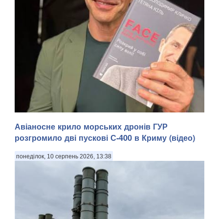
Авіаносне крило морських дронів ГУР
розгромило дві пускові С-400 в Криму (відео)
понеділок, 10 серпень 2026, 13:38
Колишній чемпіон світу у надважкій вазі Володимир Кличко
представив у Львові перші примірники україномовного
видання книги «FACE the Challenge», яку він створив у
співавторстві з Тетяною Кіль, зазначають Патріоти України.
. «Я дуже радий, що «FACE the...