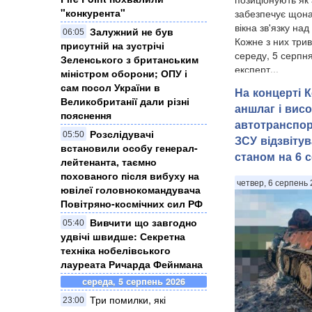
"конкурента"
забезпечує щона
вікна зв'язку на
Залужний не був
06:05
Кожне з них трив
присутній на зустрічі
середу, 5 серпня
Зеленського з британським
експерт...
міністром оборони; ОПУ і
сам посол України в
На концерті 
Великобританії дали різні
аншлаг і висо
пояснення
автотранспор
Розслідувачі
05:50
ЗСУ відзвіту
встановили особу генерал-
станом на 6 
лейтенанта, таємно
похованого після вибуху на
четвер, 6 серпень 
ювілеї головнокомандувача
Повітряно-космічних сил РФ
Вивчити що завгодно
05:40
удвічі швидше: Секретна
техніка нобелівського
лауреата Ричарда Фейнмана
середа, 5 серпень 2026
Три помилки, які
23:00