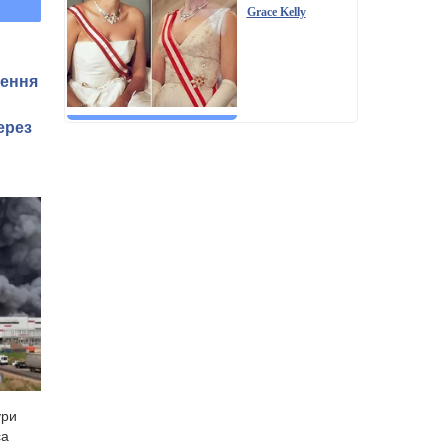
Grace Kelly
чення
ерез
ури
са