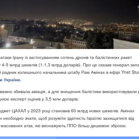
атаки Ірану із застосуванням сотень дронів та балістичних ракет
 4-5 млрд шекелів (1-1,3 млрд доларів). Про це сказав генерал зап
 радник колишнього начальника штабу Рам Амінах в ефірі Ynet Stud
и України.
еважно збивала авіація, а для знищення балістики використовували 
ією експерт оцінив у 3,5 млн доларів.
джет ЦАХАЛ у 2023 році становив 60 млрд нових шекелів. Амінах
и необхідно знати, щоб розуміти здатність Ізраїлю захищатися від
 масованих атак, які виснажують ППО більш дешевою зброєю.