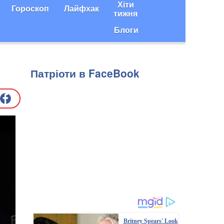
Хіти
Гороскоп
Лайфхак
тижня
Блоги
Патріоти в FaceBook
Britney Spears' Look