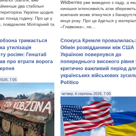
Wildberries уже виведено з ладу, а я
йменше два стабільні
нинішня інтенсивність атак збережеть
д територією України щодня.
компанія може зіткнутися з банкрутст
ає понад годину. Про це у
кінця року. Про це йдеться у матеріал
, повідомляє Мілітарний та
«Главкома», пе...
Кобзона тримається
Спокуса Кремля провалилась:
ка утилізація
Обмін розвідданими між США 
ту росіян: Генштаб
Україною повернувся до
вав про втрати ворога
попереднього високого рівня 
серпня
критично важливий період дл
українських військових зусиль
2026, 7:05
Politico
четвер, 6 серпень 2026, 7:00