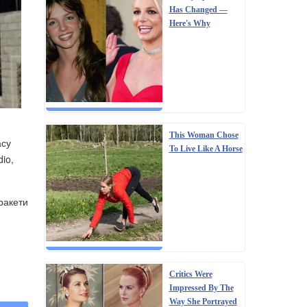
Has Changed —
Here's Why
This Woman Chose
асу
To Live Like A Horse
io,
ракети
Critics Were
Impressed By The
Way She Portrayed