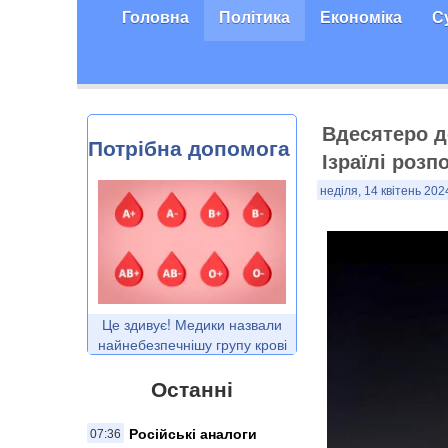
Головна
Політика
Економіка
С
Вдесятеро до
Потрібна допомога
Ізраїлі розп
неділя, 14 квітень 202
Це здивує! Медики назвали
найнебезпечнішу групу крові
Останні
Російські аналоги
07:36