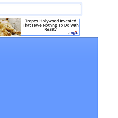
Tropes Hollywood Invented
That Have Nothing To Do With
Reality
Детальніше