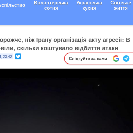
Волонтерська
Українська
Світське
успільство
сотня
кухня
життя
рожче, ніж Ірану організація акту агресії: В
овіли, скільки коштувало відбиття атаки
Twitter
4, 23:42
Слідкуйте за нами