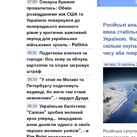
Спокуса Кремля
07:00
провалилась: Обмін
розвідданими між США та
Україною повернувся до
Російські ана
попереднього високого
вікна стабіль
рівня у критично важливий
Україною. Фа
період для українських
військових зусиль - Politico
скільки окуп
часу аби покр
Податкова взялася за
06:51
городи: Ось кому за яблука,
картоплю та оігрки загрожує
четвер, 6 серпень 
штраф
"У січні по Москві та
06:33
Петербургу ходитимуть
ведмеді, бо жити там стане
неможливо", - нардеп Дунда
​Українська балістика:
06:24
"Сапсан" зробив великий
крок уперед... нещодавно
вони досягли одного зі своїх
перших великих успіхів", - в
Російська супутн
Fire Point похвалили
позиціонують як 