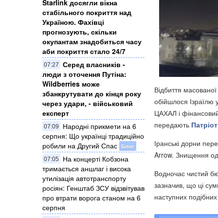
Starlink досягли вікна
стабільного покриття над
Україною. Фахівці
прогнозують, скільки
окупантам знадобиться часу
аби покриття стало 24/7
Серед власників -
07:27
люди з оточення Путіна:
Wildberries може
Відбиття масованої 
збанкрутувати до кінця року
обійшлося Ізраїлю у
через удари, - військовий
експерт
ЦАХАЛ і фінансовий
передають
Патріот
Народні прикмети на 6
07:09
серпня: Що українці традиційно
Іранські дорни пер
робили на Другий Спас
Блог
Arrow. Знищення одн
На концерті Кобзона
07:05
тримається аншлаг і висока
Водночас чистий бю
утилізація автотранспорту
зазначив, що ці сум
росіян: Генштаб ЗСУ відзвітував
наступних подібних
про втрати ворога станом на 6
серпня