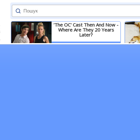
'The OC' Cast Then And Now -
Where Are They 20 Years
Later?
Детальніше