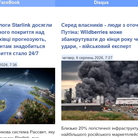
FaceBook
Disqus
логи Starlink досягли
Серед власників - люди з ото
ного покриття над
Путіна: Wildberries може
хівці прогнозують,
збанкрутувати до кінця року ч
антам знадобиться
удари, - військовий експерт
иття стало 24/7
четвер, 6 серпень 2026, 7:27
2026, 7:36
Близько 20% логістичної інфраструкт
икова система Рассвет, яку
найбільшого російського маркетплей
аналог Starlink, вже