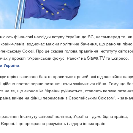
інюють фінансові наслідки вступу України до ЄС, насамперед те, як
країн-членів, водночас маючи політичне бачення, що рано чи пізно
пейському Союзі. Про це сказав голова правління Інституту світової
нчак у проєкті "Український фокус. Ранок" на Slawa.TV та Еспресо,
и України
.
критеріях записано багато правильних речей, які під час війни навр
І дійсно постає перше питання: коли закінчиться війна. Тому що ба
ся на те, що економіка України руйнується, ставлять велике питання
раїна вийде на фініш перемовин з Європейським Союзом", - зазна
равління Інституту світової політики, Україна - дуже бідна країна,
 Європі. І це прекрасно розуміють і лідери інших країн.