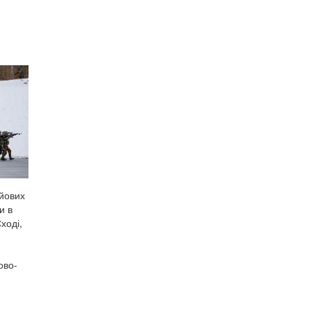
ойових
и в
ході,
ово-