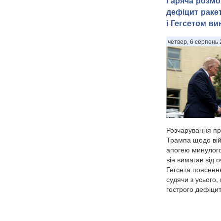
Гаряча розмо
дефіцит раке
і Гегсетом ви
четвер, 6 серпень 
Розчарування п
Трампа щодо вій
апогею минулого
він вимагав від 
Гегсета пояснень
судячи з усього,
гострого дефіцит