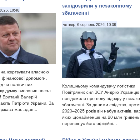
запідозрили у незаконному
2026, 10:48
збагаченні
четвер, 6 серпень 2026, 10:39
нна жертвувати власною
 фінансової допомоги,
д чи політичних
Колишньому командувачу логістики
ку думку висловив посол
Повітряних сил ЗСУ Андрію Українцю
й Британії Валерій
повідомили про нову підозру у незак
ають Патріоти України. За
збагаченні. За даними слідства, прот
ержава має адап...
2020–2025 років він набув активів, вар
яких щонайменше на 20 млн гривень
перевищує його офіційні...