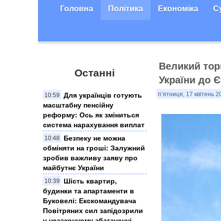
Головна
Політика
Економіка
С
Великий тор
Останні
України до Є
Для українців готують
п’ятниця, 17 квітень 2
10:59
масштабну пенсійну
реформу: Ось як зміниться
система нарахування виплат
Безпеку не можна
10:48
обміняти на гроші: Залужний
зробив важливу заяву про
майбутнє України
Шість квартир,
10:39
будинки та апартаменти в
Буковелі: Екскомандувача
Повітряних сил запідозрили
у незаконному збагаченні