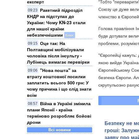
"Тобто "переварити
експерт
Союзу це дуже вели
Ракетний підрозділ
09:23
КНДР на підступах до
членство в Європейс
України: Чому KN-23 стали
Голова правління Ін
для нашої країни
небезпечнішими
буде дотувати вели
Блог
проблеми, розуміют
Оце так: На
09:15
Полтавщині мобілізували
"Європейці кажуть: 
чоловіка після інсульту -
Лубінець вимагає перевірки
якою вийде Україна 
Європейському Союз
"Нова пошта" за
09:06
втрату коштовної посилки
безпека Європи. Але
заплатить всього 500 грн: У
скрупульозно рахуют
чому причина і що слід знати
всім
Війна в Україні змінила
08:57
плани Японії - країна
терміново розробляє бойові
дрони
Безпеку не м
гроші: Залуж
Всі новини
заяву про ма