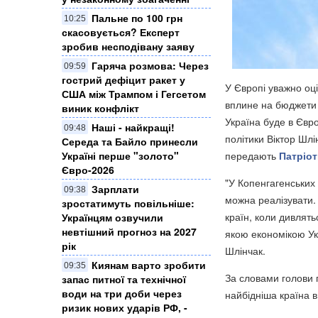
Пальне по 100 грн
10:25
скасовується? Експерт
зробив несподівану заяву
Гаряча розмова: Через
09:59
гострий дефіцит ракет у
У Європі уважно оц
США між Трампом і Гегсетом
вплине на бюджети 
виник конфлікт
Україна буде в Євро
Наші - найкращі!
09:48
політики Віктор Шлі
Середа та Байло принесли
передають
Патріот
Україні перше "золото"
Євро-2026
"У Копенгагенських 
Зарплати
09:38
можна реалізувати. 
зростатимуть повільніше:
країн, коли дивлять
Українцям озвучили
невтішний прогноз на 2027
якою економікою Ук
рік
Шлінчак.
Киянам варто зробити
09:35
За словами голови п
запас питної та технічної
води на три доби через
найбідніша країна в
ризик нових ударів РФ, -