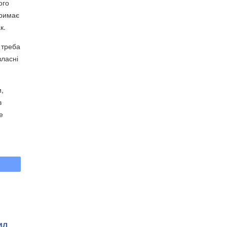
ого
тримає
к.
 треба
власні
и,
в
е
ил