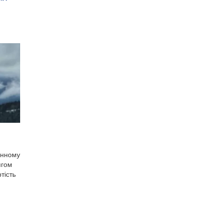
онному
ягом
тість