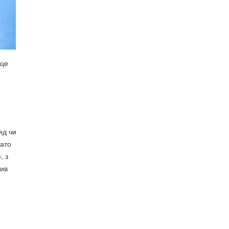
 це
яд чи
гато
, з
чив