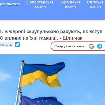
Волонтерська
Українська
Світське
успільство
сотня
кухня
життя
г: В Європі скрупульозно рахують, як вступ
С вплине на їхні гаманці, - Шлінчак
Twitter
026, 17:21
Слідкуйте за нами