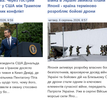
ва: Через гострий
Війна в Україні змінила плани
т у США між Трампом
Японії - країна терміново
ник конфлікт
розробляє бойові дрони
2026, 9:59
четвер, 6 серпень 2026, 8:57
резидента США Дональда
Японія активізує розробку власних б
ни з Іраном досягло
безпілотників, враховуючи досвід війн
 тижня в Кемп-Девіді, де
Україні та бойових дій на Близькому С
очільника Пентагону Піта
де дрони стали одним із ключових
 щодо того, чому його,
елементів сучасної війни, передають
 ввели в оману стосовно
Патріоти України. Уже в серпні Військ
у бо...
морські сили Япо...