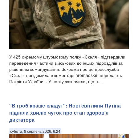
У 425 окремому штурмовому полку «Скеля» підтвердили
переведення частини військових до інших підрозділів за
рішенням командування. Зокрема про це пресслужба
«Скелі» повідомила в коментарі hromadske, передають
Патріоти України. . У полку зазначили, що п...
"В гроб краше кладут": Нові світлини Путіна
підняли хвилю чуток про стан здоров'я
диктатора
субота, 8 серпень 2026, 6:24