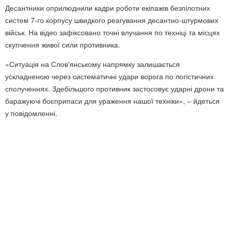
Десантники оприлюднили кадри роботи екіпажів безпілотних
систем 7-го корпусу швидкого реагування десантно-штурмових
військ. На відео зафіксовано точні влучання по техніці та місцях
скупчення живої сили противника.
«Ситуація на Словʼянському напрямку залишається
ускладненою через систематичні удари ворога по логістичних
сполученнях. Здебільшого противник застосовує ударні дрони та
баражуючі боєприпаси для ураження нашої техніки», – йдеться
у повідомленні.