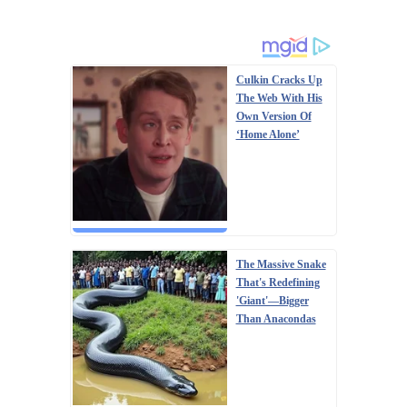
Culkin Cracks Up
The Web With His
Own Version Of
‘Home Alone’
The Massive Snake
That's Redefining
'Giant'—Bigger
Than Anacondas