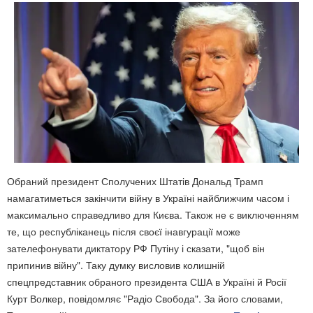
Обраний президент Сполучених Штатів Дональд Трамп
намагатиметься закінчити війну в Україні найближчим часом і
максимально справедливо для Києва. Також не є виключенням
те, що республіканець після своєї інавгурації може
зателефонувати диктатору РФ Путіну і сказати, "щоб він
припинив війну". Таку думку висловив колишній
спецпредставник обраного президента США в Україні й Росії
Курт Волкер, повідомляє "Радіо Свобода". За його словами,