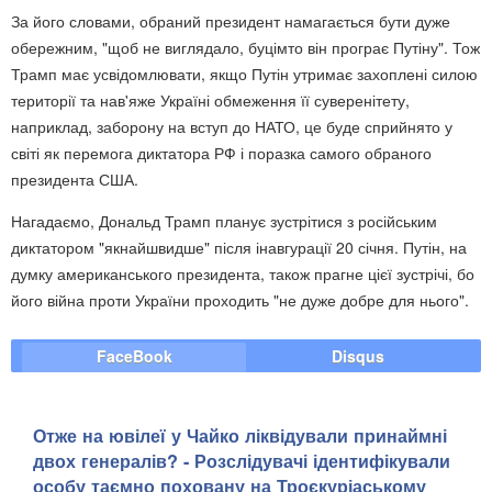
За його словами, обраний президент намагається бути дуже
обережним, "щоб не виглядало, буцімто він програє Путіну". Тож
Трамп має усвідомлювати, якщо Путін утримає захоплені силою
території та нав'яже Україні обмеження її суверенітету,
наприклад, заборону на вступ до НАТО, це буде сприйнято у
світі як перемога диктатора РФ і поразка самого обраного
президента США.
Нагадаємо, Дональд Трамп планує зустрітися з російським
диктатором "якнайшвидше" після інавгурації 20 січня. Путін, на
думку американського президента, також прагне цієї зустрічі, бо
його війна проти України проходить "не дуже добре для нього".
FaceBook
Disqus
Отже на ювілеї у Чайко ліквідували принаймні
двох генералів? - Розслідувачі ідентифікували
особу таємно поховану на Троєкуріаському