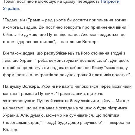
Трамп постійно наголошує на цьому, передають
Патріоти
України
.
"Гадаю, він (Трамп – ред.) хотів би досягти припинення вогню
якомога швидше. Він постійно говорить про припинення війни і
бійні… Не думаю, що Путін піде на це. Але мені видається це
стане відправною точкою", – наголосив Волкер.
Він також додав, що республіканець та його оточення згодні з
тим, що Україні "треба демонструвати позицію сили". Для цього
потрібно продовжувати надавати озброєння Києву "можливо, у
формі позик, а не грантів за рахунок грошей платників податків".
На думку Волкера, Україні не варто непокоїтися через можливий
контакт Трампа з Путіним. "Трамп заявив, що хоче
зателефонувати Путіну й сказати йому закінчити війну… Ми ще
не знаємо, що це означає з огляду на те, якою буде підтримка
України. Але, думаю, можемо не сумніватися, що політика
(нової адміністрації – ред.) буде дещо рішучішою", – підкреслив
Волкер.