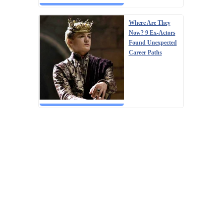
Where Are They
Now? 9 Ex-Actors
Found Unexpected
Career Paths