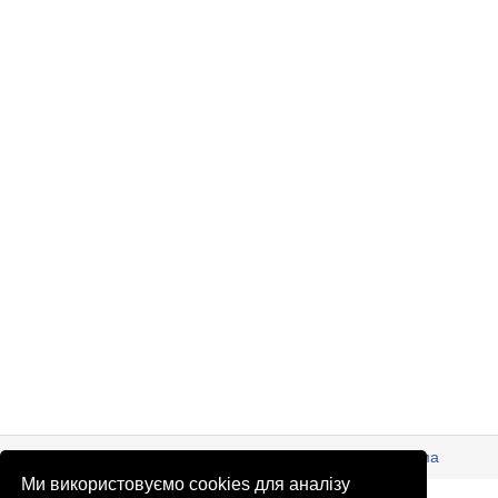
© Патріоти України 2026
Правова інформація
Реклама
Ми використовуємо cookies для аналізу
info
@
patrioty.org.ua