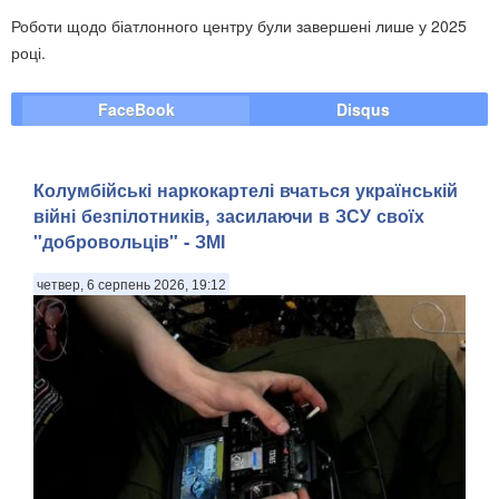
Роботи щодо біатлонного центру були завершені лише у 2025
році.
FaceBook
Disqus
Колумбійські наркокартелі вчаться українській
війні безпілотників, засилаючи в ЗСУ своїх
"добровольців" - ЗМІ
четвер, 6 серпень 2026, 19:12