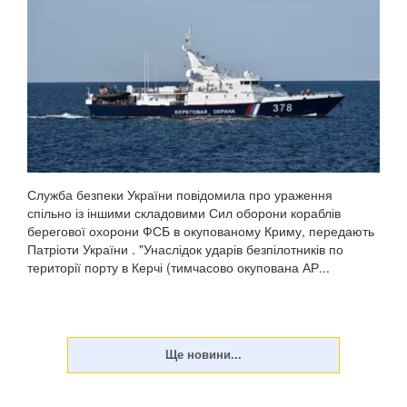
Служба безпеки України повідомила про ураження
спільно із іншими складовими Сил оборони кораблів
берегової охорони ФСБ в окупованому Криму, передають
Патріоти України . "Унаслідок ударів безпілотників по
території порту в Керчі (тимчасово окупована АР...