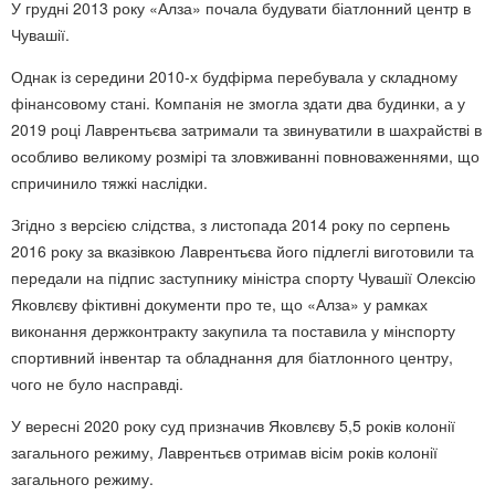
У грудні 2013 року «Алза» почала будувати біатлонний центр в
Чувашії.
Однак із середини 2010-х будфірма перебувала у складному
фінансовому стані. Компанія не змогла здати два будинки, а у
2019 році Лаврентьєва затримали та звинуватили в шахрайстві в
особливо великому розмірі та зловживанні повноваженнями, що
спричинило тяжкі наслідки.
Згідно з версією слідства, з листопада 2014 року по серпень
2016 року за вказівкою Лаврентьєва його підлеглі виготовили та
передали на підпис заступнику міністра спорту Чувашії Олексію
Яковлєву фіктивні документи про те, що «Алза» у рамках
виконання держконтракту закупила та поставила у мінспорту
спортивний інвентар та обладнання для біатлонного центру,
чого не було насправді.
У вересні 2020 року суд призначив Яковлєву 5,5 років колонії
загального режиму, Лаврентьєв отримав вісім років колонії
загального режиму.