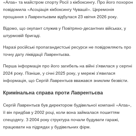
«Алза» та майстром спорту Росії з кікбоксингу. Про його похорон
повідомила «Асоціація кікбоксингу Чувашії». Церемонія
прощання з Лаврентьєвим відбулася 23 квітня 2026 року.
Відомо, що окупант служив у Повітряно-десантних військах, у
штурмовій бригаді.
Наразі російські пропагандистські ресурси не повідомляють про
точну дату ліквідації Лаврентьєва.
Перша інформація про його загибель на війні з'явилася у серпні
2024 року. Пізніше, у січні 2025 року, у мережі з'явилася
інформація, що Сергій Лаврентьєв вважався зниклим безвісти.
Кримінальна справа проти Лаврентьєва
Сергій Лаврентьєв був директором будівельної компанії «Алза»,
її він придбав у 2002 році, коли вона займалася пошиттям
спецодягу. З 2004 року структура почали будувати гаражі,
працювати на підрядах у будівельних фірм.