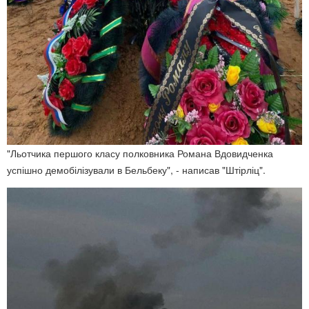
"Льотчика першого класу полковника Романа Вдовидченка
успішно демобілізували в Бельбеку", - написав "Штірліц".