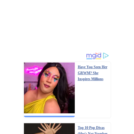
Have You Seen Her
GRWM? She
Inspires Millions
Top 10 Pop Divas
(She's Not Number