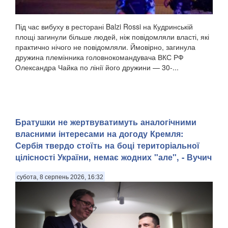
Під час вибуху в ресторані Balzi Rossi на Кудринській
площі загинули більше людей, ніж повідомляли власті, які
практично нічого не повідомляли. Ймовірно, загинула
дружина племінника головнокомандувача ВКС РФ
Олександра Чайка по лінії його дружини — 30-...
Братушки не жертвуватимуть аналогічними
власними інтересами на догоду Кремля:
Сербія твердо стоїть на боці територіальної
цілісності України, немає жодних "але", - Вучич
субота, 8 серпень 2026, 16:32