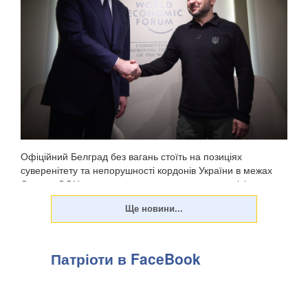
Офіційний Белград без вагань стоїть на позиціях
суверенітету та непорушності кордонів України в межах
Статуту ООН - жодних застережень чи компромісів у
цьому принципі немає. Про це заявив президент Сербії
Александр Вучич на спільній із президентом Воло...
Патріоти в FaceBook