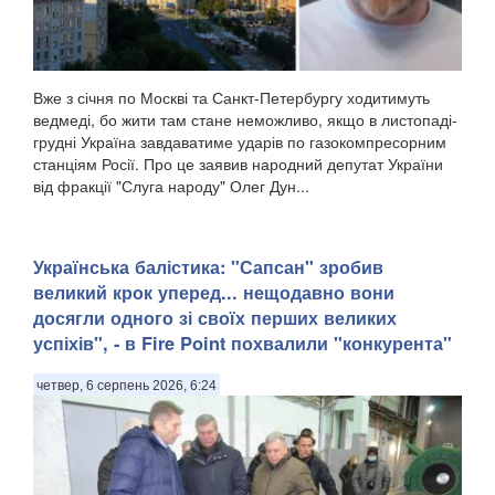
Вже з січня по Москві та Санкт-Петербургу ходитимуть
ведмеді, бо жити там стане неможливо, якщо в листопаді-
грудні Україна завдаватиме ударів по газокомпресорним
станціям Росії. Про це заявив народний депутат України
від фракції "Слуга народу" Олег Дун...
​Українська балістика: "Сапсан" зробив
великий крок уперед... нещодавно вони
досягли одного зі своїх перших великих
успіхів", - в Fire Point похвалили "конкурента"
четвер, 6 серпень 2026, 6:24