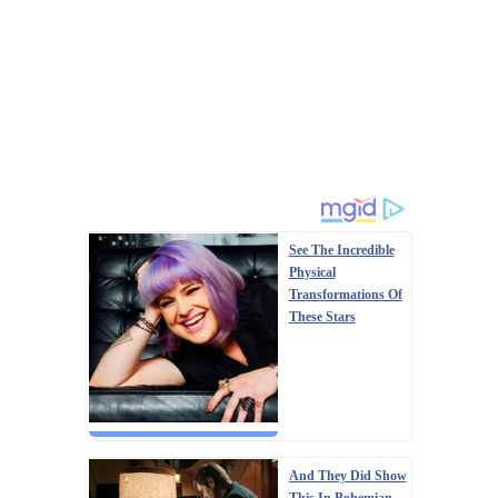
See The Incredible
Physical
Transformations Of
These Stars
And They Did Show