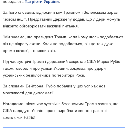
передають
Патріоти України
.
За його словами, відносини між Трампом і Зеленським зараз
"зовсім інші". Представник Держдепу додав, що лідери можуть
відкрито обговорювати важливі питання.
"Ми знаємо, що президент Трамп, коли йому щось подобається,
він це відразу скаже. Коли не подобається, він це теж дуже
прямо скаже", - пояснив він.
Під час зустрічі Трамп і державний секретар США Марко Рубіо
також говорили про успіхи України, зокрема про удари
українських безпілотників по території Росії.
За словами Бейтсона, Рубіо побачив у цих успіхах нові
можливості для дипломатії.
Нагадаємо, після час зустрічі з Зеленським Трамп заявив, що
США нададуть Україні право виробляти зенітно-ракетні
комплекси Patriot.