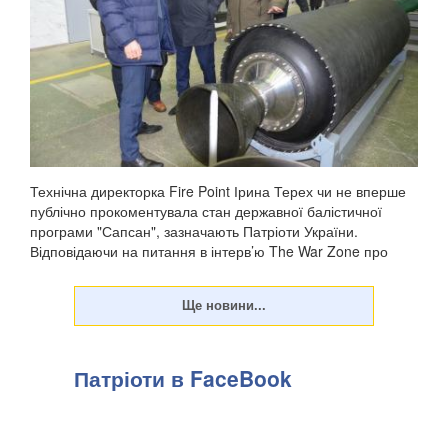
Технічна директорка Fire Point Ірина Терех чи не вперше
публічно прокоментувала стан державної балістичної
програми "Сапсан", зазначають Патріоти України.
Відповідаючи на питання в інтерв’ю The War Zone про
заяву Михайла Федорова (липень 2026) про успі...
Патріоти в FaceBook