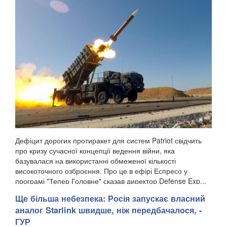
Дефіцит дорогих протиракет для систем Patriot свідчить
про кризу сучасної концепції ведення війни, яка
базувалася на використанні обмеженої кількості
високоточного озброєння. Про це в ефірі Еспресо у
програмі "Тепер Головне" сказав директор Defense Exp...
Ще більша небезпека: Росія запускає власний
аналог Starlink швидше, ніж передбачалося, -
ГУР