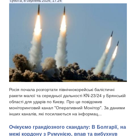
субота, 8 серпень 2026, 17:24
Росія почала розгортати північнокорейські балістичні
ракети малої та середньої дальності KN-23/24 у Брянській
області для ударів по Києву. Про це повідомив
моніторинговий канал "Оперативний Монітор". За даними
інших каналів, які посилаються на інформац...
Очікуємо грандіозного скандалу: В Болгарії, на
межі кордону з Румунією, впав та вибухнув