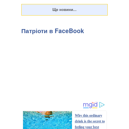
Патріоти в FaceBook
Why this ordinary
drink is the secret to
feeling your best