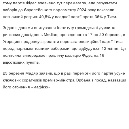
тому партія Фідес впевнено тут перемагала, але результати
виборів до Європейського парламенту 2024 року показали
незначний розрив: 40,5% у владної партії проти 36% у Тиси.
Згідно з даними опитування Інституту громадської думки та
ринкових досліджень Medián, проведеного з 17 по 20 березня, в
Угорщині продовжує зростати перевага опозиційної партії Тиса
перед парламентськими виборами, що відбудуться 12 квітня. Ця
політсила випереджає правлячу коаліцію Фідес на 16
відсоткових пунктів.
23 березня Мадяр заявив, що в разі перемоги його партія усуне
ключових соратників прем'єр-міністра Орбана з посад, назвавши
його оточення «мафією».