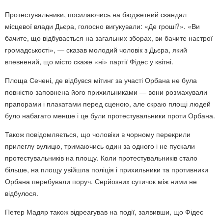
Протестувальники,
посилаючись на бюджетний скандал
місцевої влади Дьєра, голосно вигукували: «Де гроші?».
«Ви
бачите, що відбувається на загальних зборах, ви бачите настрої
громадськості», —
сказав молодий чоловік з Дьєра, який
впевнений, що місто скаже «ні» партії Фідес у квітні.
Площа Сечені, де відбувся мітинг за участі Орбана не була
повністю заповнена його прихильниками — вони розмахували
прапорами і плакатами перед сценою, але скраю площі людей
було набагато менше і це були протестувальники проти Орбана.
Також повідомляється, що чоловіки в чорному перекрили
прилеглу вулицю, тримаючись один за одного і не пускали
протестувальників на площу. Коли протестувальників стало
більше, на площу увійшла поліція і прихильники та противники
Орбана перебували поруч. Серйозних сутичок між ними не
відбулося.
Петер Мадяр також відреагував на події, заявивши, що Фідес