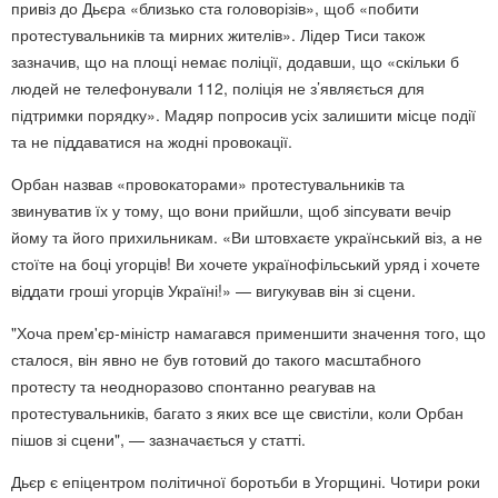
привіз до Дьєра «близько ста головорізів», щоб «побити
протестувальників та мирних жителів».
Лідер Тиси також
зазначив, що на площі немає поліції, додавши, що «скільки б
людей не телефонували 112, поліція не з’являється для
підтримки порядку».
Мадяр попросив усіх залишити місце події
та не піддаватися на жодні провокації.
Орбан назвав «провокаторами»
протестувальників
та
звинуватив їх у тому, що вони прийшли, щоб зіпсувати вечір
йому та його прихильникам.
«Ви штовхаєте український віз, а не
стоїте на боці угорців! Ви хочете українофільський уряд і хочете
віддати гроші угорців Україні!» — вигукував він зі сцени
.
"
Хоча прем'єр-міністр намагався применшити значення того, що
сталося, він явно не був готовий до такого масштабного
протесту та неодноразово спонтанно реагував на
протестувальників, багато з яких все ще свистіли, коли Орбан
пішов зі сцени
", — зазначається у статті.
Дьєр є епіцентром політичної боротьби в Угорщині. Чотири роки