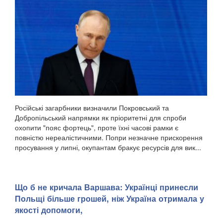
Російські загарбники визначили Покровський та
Добропільський напрямки як пріоритетні для спроби
охопити "пояс фортець", проте їхні часові рамки є
повністю нереалістичними. Попри незначне прискорення
просування у липні, окупантам бракує ресурсів для вик...
Що б не кричала Варшава: Українці принесли
Польщі більше грошей, ніж Україна отримала у
якості допомоги,