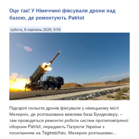
Оце так! У Німеччині фіксували дрони над
базою, де ремонтують Patriot
субота, 8 серпень 2026, 9:55
Підозрілі польоти дронів фіксували у німецькому місті
Мехерніх, де розташована важлива база Бундесверу, –
там проводяться ремонтні роботи систем протиповітряної
оборони Patriot, передають Патріоти України з
посиланням на Tagesschau. Мехерніх розташован...