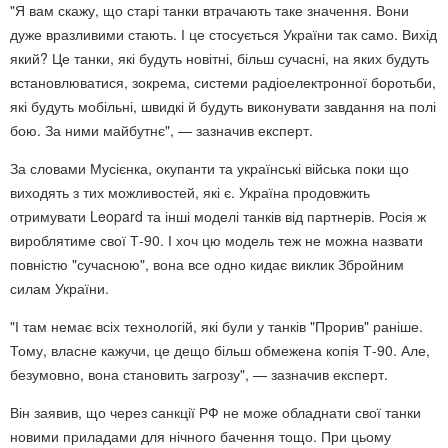
"Я вам скажу, що старі танки втрачають таке значення. Вони
дуже вразливими стають. І це стосується України так само. Вихід
який? Це танки, які будуть новітні, більш сучасні, на яких будуть
встановлюватися, зокрема, системи радіоелектронної боротьби,
які будуть мобільні, швидкі й будуть виконувати завдання на полі
бою. За ними майбутнє", — зазначив експерт.
За словами Мусієнка, окупанти та українські війська поки що
виходять з тих можливостей, які є. Україна продовжить
отримувати Leopard та інші моделі танків від партнерів. Росія ж
вироблятиме свої Т-90. І хоч цю модель теж не можна назвати
повністю "сучасною", вона все одно кидає виклик Збройним
силам України.
"І там немає всіх технологій, які були у танків "Прорив" раніше.
Тому, власне кажучи, це дещо більш обмежена копія Т-90. Але,
безумовно, вона становить загрозу", — зазначив експерт.
Він заявив, що через санкції РФ не може обладнати свої танки
новими приладами для нічного бачення тощо. При цьому