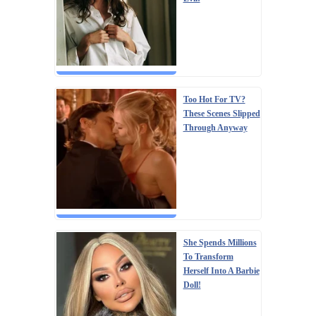
Too Hot For TV?
These Scenes Slipped
Through Anyway
She Spends Millions
To Transform
Herself Into A Barbie
Doll!