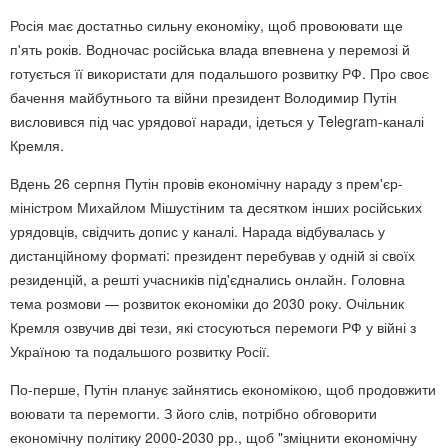
Росія має достатньо сильну економіку, щоб провоювати ще
п'ять років. Водночас російська влада впевнена у перемозі й
готується її використати для подальшого розвитку РФ. Про своє
бачення майбутнього та війни президент Володимир Путін
висловився під час урядової наради, ідеться у Telegram-каналі
Кремля.
Вдень 26 серпня Путін провів економічну нараду з прем'єр-
міністром Михайлом Мішустіним та десятком інших російських
урядовців, свідчить допис у каналі. Нарада відбувалась у
дистанційному форматі: президент перебував у одній зі своїх
резиденцій, а решті учасників під'єднались онлайн. Головна
тема розмови — розвиток економіки до 2030 року. Очільник
Кремля озвучив дві тези, які стосуються перемоги РФ у війні з
Україною та подальшого розвитку Росії.
По-перше, Путін планує зайнятись економікою, щоб продовжити
воювати та перемогти. З його слів, потрібно обговорити
економічну політику 2000-2030 рр., щоб "зміцнити економічну