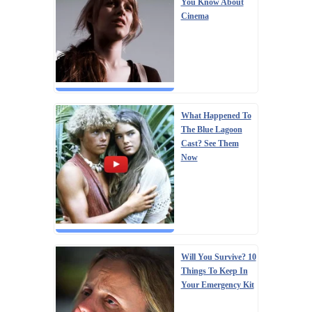
You Know About
Cinema
What Happened To
The Blue Lagoon
Cast? See Them
Now
Will You Survive? 10
Things To Keep In
Your Emergency Kit