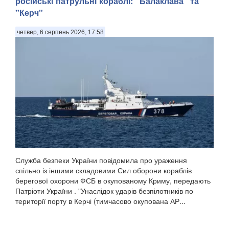
російські патрульні кораблі: "Балаклава" та
"Керч"
четвер, 6 серпень 2026, 17:58
Служба безпеки України повідомила про ураження
спільно із іншими складовими Сил оборони кораблів
берегової охорони ФСБ в окупованому Криму, передають
Патріоти України . "Унаслідок ударів безпілотників по
території порту в Керчі (тимчасово окупована АР...