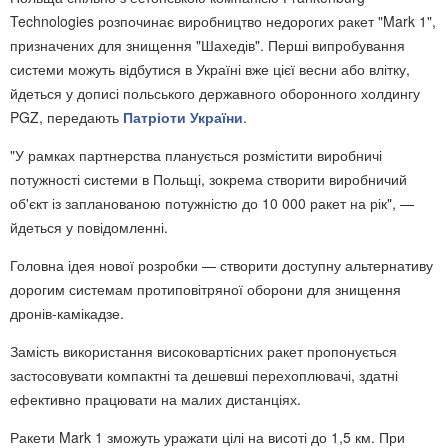
Technologies розпочинає виробництво недорогих ракет "Mark 1",
призначених для знищення "Шахедів". Перші випробування
системи можуть відбутися в Україні вже цієї весни або влітку,
йдеться у дописі польського державного оборонного холдингу
PGZ, передають
Патріоти України
.
"У рамках партнерства планується розмістити виробничі
потужності системи в Польщі, зокрема створити виробничий
об'єкт із запланованою потужністю до 10 000 ракет на рік", —
йдеться у повідомленні.
Головна ідея нової розробки — створити доступну альтернативу
дорогим системам протиповітряної оборони для знищення
дронів-камікадзе.
Замість використання високовартісних ракет пропонується
застосовувати компактні та дешевші перехоплювачі, здатні
ефективно працювати на малих дистанціях.
Ракети Mark 1 зможуть уражати цілі на висоті до 1,5 км. При