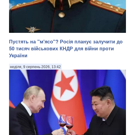
Пустять на "м'ясо"? Росія планує залучити до
50 тисяч військових КНДР для війни проти
України
неділя, 9 серпень 2026, 13:42
У Донецькій області українська армія ліквідувала
російського офіцера, полковника ЗС РФ Сергія Хвалова.
Ворожий військовий раніше двічі служив у Сирії, сприяючи
диктаторському режиму Башара Асада, передають
Патріоти України. Про це повідомив військовосл...