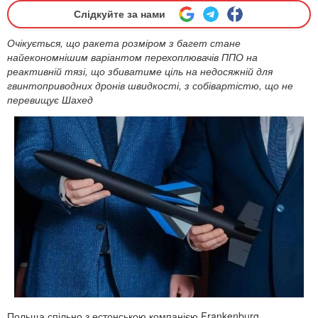
Слідкуйте за нами
Очікується, що ракета розміром з багет стане
найекономнішим варіантом перехоплювачів ППО на
реактивній тязі, що збиватиме ціль на недосяжній для
гвинтоприводних дронів швидкості, з собівартістю, що не
перевищує Шахед
Польща спільно з естонською компанією Frankenburg