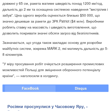
довжині у 65 см, ракета матиме швидкість понад 1200 км/год,
дальність до 2 км та оснащена системою наведення "вистрілив і
забув". Ціна одного вироба оцінюється близько $50 000, що
значно дешевше за ракети до ЗРК Patriot ($4 млн). Виробники
роблять ставку на масовість і швидкість виготовлення, що
дозволить покривати значні обсяги загроз від безпілотників.
Зазначається, що угода також закладає основу для розробки
майбутніх систем, зокрема MARK 2, які матимуть дальність до 5-
8 кілометрів.
"У міру просування робіт очікується розширення промислових
можливостей Польщі для зміцнення оборонного потенціалу
країни", — наголосили в холдингу.
FaceBook
Disqus
Росіяни просунулися у Часовому Яру, -