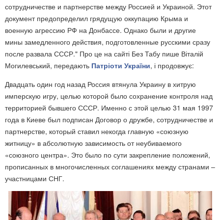
сотрудничестве и партнерстве между Россией и Украиной. Этот
документ предопределил грядущую оккупацию Крыма и
военную агрессию РФ на Донбассе. Однако были и другие
мины замедленного действия, подготовленные русскими сразу
после развала СССР." Про це на сайті Без Табу пише Віталій
Могилевський, передають
Патріоти України
, і продовжує:
Двадцать один год назад Россия втянула Украину в хитрую
имперскую игру, целью которой было сохранение контроля над
территорией бывшего СССР. Именно с этой целью 31 мая 1997
года в Киеве был подписан Договор о дружбе, сотрудничестве и
партнерстве, который ставил некогда главную «союзную
житницу» в абсолютную зависимость от неубиваемого
«союзного центра». Это было по сути закрепление положений,
прописанных в многочисленных соглашениях между странами –
участницами СНГ.