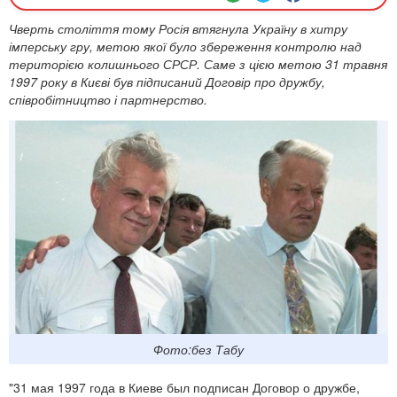
Чверть століття тому Росія втягнула Україну в хитру
імперську гру, метою якої було збереження контролю над
територією колишнього СРСР. Саме з цією метою 31 травня
1997 року в Києві був підписаний Договір про дружбу,
співробітництво і партнерство.
Фото:без Табу
"31 мая 1997 года в Киеве был подписан Договор о дружбе,