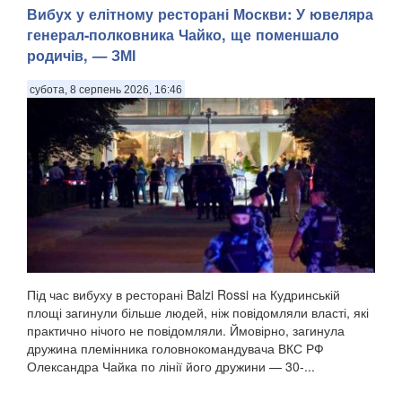
Вибух у елітному ресторані Москви: У ювеляра
генерал-полковника Чайко, ще поменшало
родичів, — ЗМІ
субота, 8 серпень 2026, 16:46
Під час вибуху в ресторані Balzi Rossi на Кудринській
площі загинули більше людей, ніж повідомляли власті, які
практично нічого не повідомляли. Ймовірно, загинула
дружина племінника головнокомандувача ВКС РФ
Олександра Чайка по лінії його дружини — 30-...