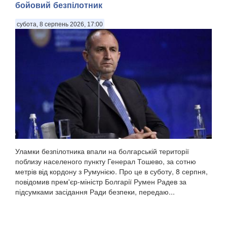
бойовий безпілотник
субота, 8 серпень 2026, 17:00
Уламки безпілотника впали на болгарській території
поблизу населеного пункту Генерал Тошево, за сотню
метрів від кордону з Румунією. Про це в суботу, 8 серпня,
повідомив прем'єр-міністр Болгарії Румен Радев за
підсумками засідання Ради безпеки, передаю...