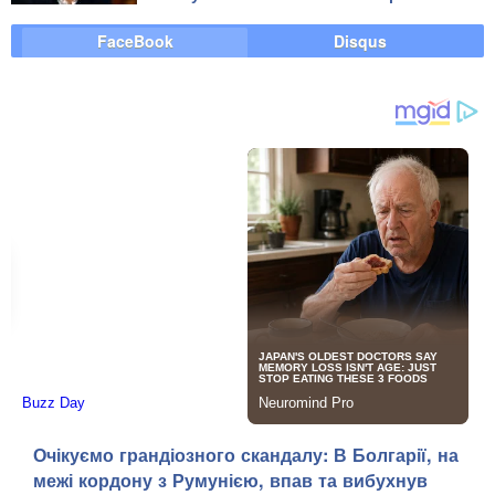
FaceBook
Disqus
Очікуємо грандіозного скандалу: В Болгарії, на
межі кордону з Румунією, впав та вибухнув