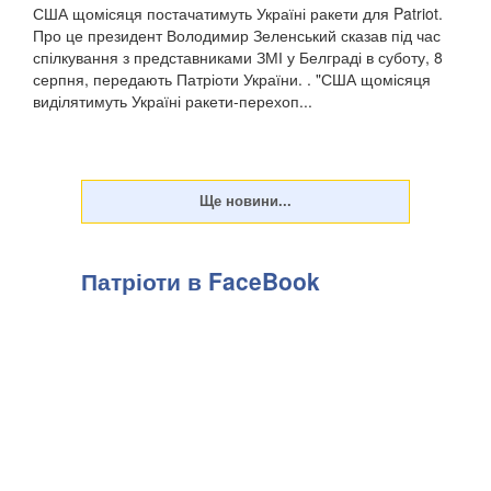
США щомісяця постачатимуть Україні ракети для Patriot.
Про це президент Володимир Зеленський сказав під час
спілкування з представниками ЗМІ у Белграді в суботу, 8
серпня, передають Патріоти України. . "США щомісяця
виділятимуть Україні ракети-перехоп...
Патріоти в FaceBook