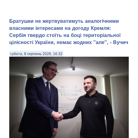
Братушки не жертвуватимуть аналогічними
власними інтересами на догоду Кремля:
Сербія твердо стоїть на боці територіальної
цілісності України, немає жодних "але", - Вучич
субота, 8 серпень 2026, 16:32