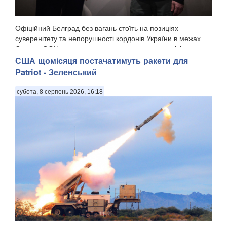
Офіційний Белград без вагань стоїть на позиціях
суверенітету та непорушності кордонів України в межах
Статуту ООН - жодних застережень чи компромісів у
цьому принципі немає. Про це заявив президент Сербії
США щомісяця постачатимуть ракети для
Александр Вучич на спільній із президентом Воло...
Patriot - Зеленський
субота, 8 серпень 2026, 16:18