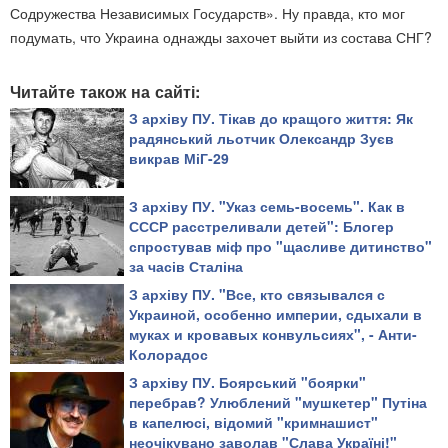
Содружества Независимых Государств». Ну правда, кто мог
подумать, что Украина однажды захочет выйти из состава СНГ?
Читайте також на сайті:
З архіву ПУ. Тікав до кращого життя: Як
радянський льотчик Олександр Зуєв
викрав МіГ-29
З архіву ПУ. "Указ семь-восемь". Как в
СССР расстреливали детей": Блогер
спростував міф про "щасливе дитинство"
за часів Сталіна
З архіву ПУ. "Все, кто связывался с
Украиной, особенно империи, сдыхали в
муках и кровавых конвульсиях", - Анти-
Колорадос
З архіву ПУ. Боярський "боярки"
перебрав? Улюблений "мушкетер" Путіна
в капелюсі, відомий "кримнашист"
неочікувано заволав "Слава Україні!"