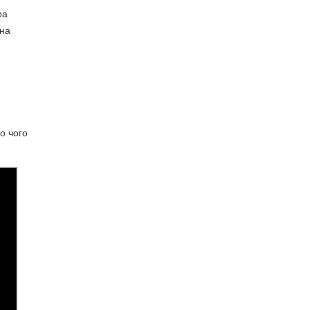
ра
жна
о чого