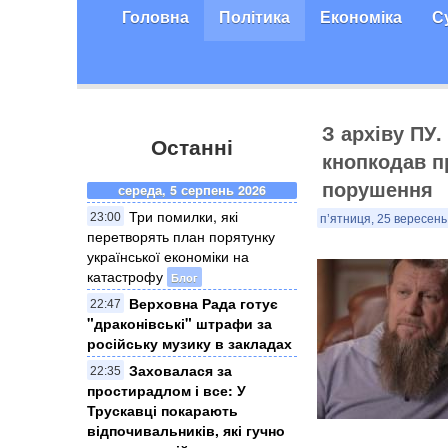
Головна
Політика
Економіка
С
З архіву ПУ
Останні
кнопкодав п
порушення
середа, 5 серпень 2026
Три помилки, які
23:00
п’ятниця, 25 вересень
перетворять план порятунку
української економіки на
катастрофу
Блог
Верховна Рада готує
22:47
"драконівські" штрафи за
російську музику в закладах
Заховалася за
22:35
простирадлом і все: У
Трускавці покарають
відпочивальників, які гучно