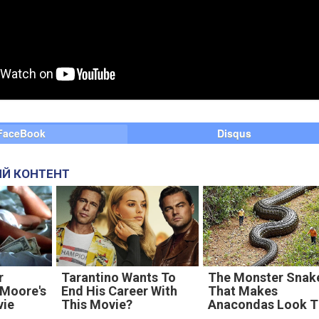
FaceBook
Disqus
Й КОНТЕНТ
r
Tarantino Wants To
The Monster Snak
 Moore's
End His Career With
That Makes
vie
This Movie?
Anacondas Look T