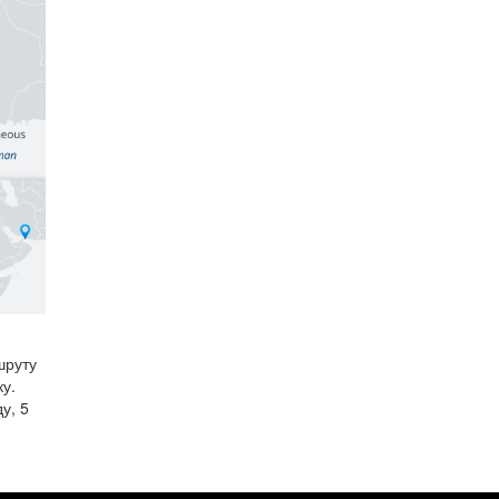
шруту
у.
у, 5
ав