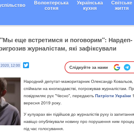
Волонтерська
Українська
Світське
успільство
сотня
кухня
життя
. "Мы еще встретимся и поговорим": Нардеп-
ригрозив журналістам, які зафіксували
Twitter
 2020, 12:00
Слідкуйте за нами
Народний депутат-мажоритарник Олександр Ковальов, 
спіймали на кнопкодавстві, погрожував журналістам. П
повідомляє рух "Чесно", передають
Патріоти України
1
вересня 2019 року.
У кулуарах він підійшов до журналістів руху із запитанн
навіщо опублікували новину про порушення ним проце
під час голосування.