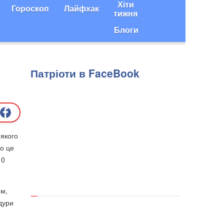
Хіти
Гороскоп
Лайфхак
тижня
Блоги
Патріоти в FaceBook
якого
ро це
0
ям,
дури