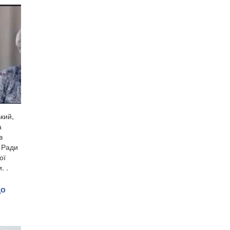
кий,
а
в
ї Ради
ої
. .
до