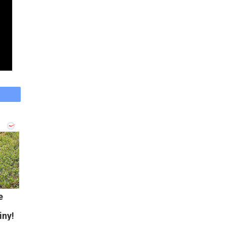
e
iny!