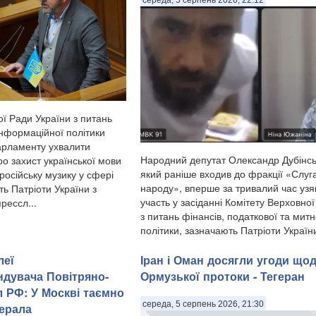
ї Ради України з питань
інформаційної політики
арламенту ухвалити
Народний депутат Олександр Дубінсь
о захист української мови
який раніше входив до фракції «Слуг
російську музику у сфері
народу», вперше за тривалий час узя
ь Патріоти України з
участь у засіданні Комітету Верховно
рессл...
з питань фінансів, податкової та митн
політики, зазначають Патріоти України
Дубінський, як...
леї
Іран і Оман досягли угоди що
дувача Повітряно-
Ормузької протоки - Тегеран
л РФ: У Москві таємно
середа, 5 серпень 2026, 21:30
ерала