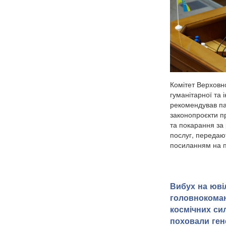
Комітет Верховно
гуманітарної та 
рекомендував п
законопроєкти пр
та покарання за 
послуг, передают
посиланням на п
Вибух на юві
головнокоман
космічних си
поховали ген