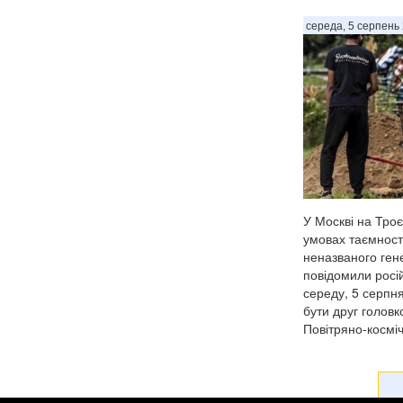
середа, 5 серпень 
У Москві на Троє
умовах таємност
неназваного ген
повідомили росій
середу, 5 серпня
бути друг голов
Повітряно-косміч