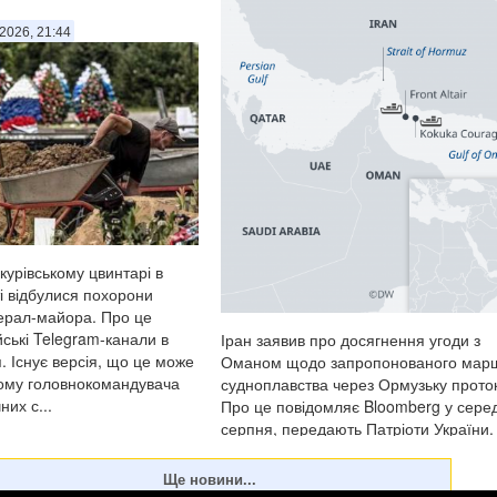
2026, 21:44
курівському цвинтарі в
і відбулися похорони
ерал-майора. Про це
ські Telegram-канали в
Іран заявив про досягнення угоди з
. Існує версія, що це може
Оманом щодо запропонованого мар
кому головнокомандувача
судноплавства через Ормузьку проток
них с...
Про це повідомляє Bloomberg у серед
серпня, передають Патріоти України.
Речник Міністерства закордонних спр
Ірану Есмаїл Багаї розповів,...