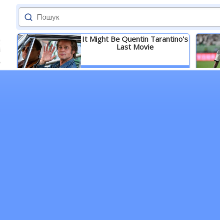
It Might Be Quentin Tarantino's
Last Movie
Детальніше