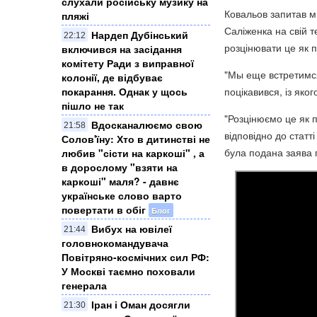
слухали російську музику на
Ковальов запитав м
пляжі
Саліженка на свій 
Нардеп Дубінський
22:12
розцінювати це як п
включився на засідання
комітету Ради з виправної
"Мы еще встретимся
колонії, де відбуває
покарання. Однак у щось
поцікавився, із яког
пішло не так
"Розцінюємо це як 
Вдосканалюємо свою
21:58
відповідно до статт
Солов'їну: Хто в дитинстві не
була подана заява п
любив "сісти на каркоші" , а
в дорослому "взяти на
каркоші" маля? - давнє
українське слово варто
повертати в обіг
Блог
Вибух на ювілеї
21:44
головнокомандувача
Повітряно-космічних сил РФ:
У Москві таємно поховали
генерала
Іран і Оман досягли
21:30