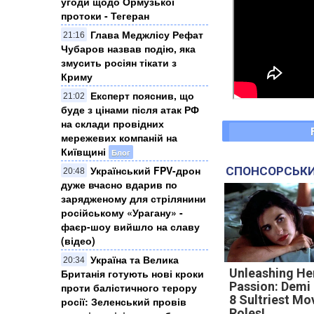
угоди щодо Ормузької
протоки - Тегеран
Глава Меджлісу Рефат
21:16
Чубаров назвав подію, яка
змусить росіян тікати з
Криму
Експерт пояснив, що
21:02
буде з цінами після атак РФ
на склади провідних
мережевих компаній на
Київщині
Блог
Український FPV-дрон
СПОНСОРСЬКИ
20:48
дуже вчасно вдарив по
зарядженому для стрілянини
російському «Урагану» -
фаєр-шоу вийшло на славу
(відео)
Україна та Велика
20:34
Unleashing He
Британія готують нові кроки
Passion: Demi
проти балістичного терору
8 Sultriest Mo
росії: Зеленський провів
Roles!