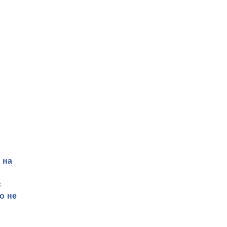
 на
є
о не