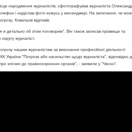
ісце народження журналістів, сфотографував журналіста Олександ
телефон і надіслав фото комусь у месенджері. На запитання, чи мо
огрозу, Ковальов відповів:
 и детально об этом поговорим". Він також записав прізвище та
о округу журналіст.
погрозу нашим журналістам за виконання професійної діяльності
і КК України "Погроза або насильство щодо журналіста", відповідно д
ро злочин до правоохоронних органів", - заявили у "Чесно".