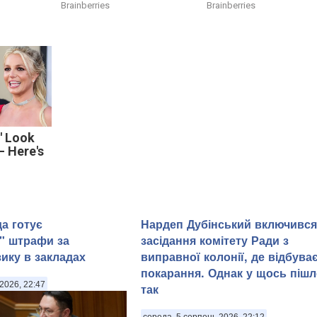
Brainberries
Brainberries
' Look
 Here's
а готує
Нардеп Дубінський включився
і" штрафи за
засідання комітету Ради з
зику в закладах
виправної колонії, де відбува
покарання. Однак у щось пішл
2026, 22:47
так
середа, 5 серпень 2026, 22:12