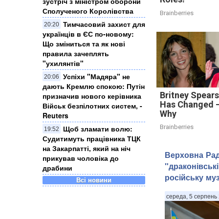
зустріч з міністром оборони
Сполученого Королівства
Brainberries
Тимчасовий захист для
20:20
українців в ЄС по-новому:
Що зміниться та як нові
правила зачеплять
"ухилянтів"
Успіхи "Мадяра" не
20:06
дають Кремлю спокою: Путін
Britney Spears
призначив нового керівника
Has Changed —
Військ безпілотних систем, -
Why
Reuters
Brainberries
Щоб зламати волю:
19:52
Судитимуть працівника ТЦК
на Закарпатті, який на ніч
Верховна Рад
прикував чоловіка до
"драконівськ
драбини
російську му
Всі новини
середа, 5 серпень 