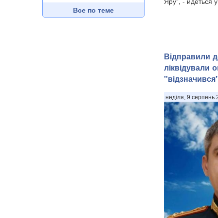
Яру", - йдеться у.
Все по теме
Відправили д
ліквідували о
"відзначився"
неділя, 9 серпень 