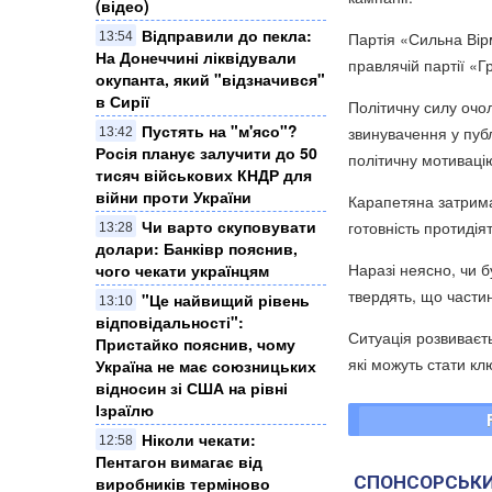
(відео)
Відправили до пекла:
Партія «Сильна Вір
13:54
На Донеччині ліквідували
правлячій партії «Г
окупанта, який "відзначився"
в Сирії
Політичну силу очо
Пустять на "м'ясо"?
звинувачення у публ
13:42
Росія планує залучити до 50
політичну мотиваці
тисяч військових КНДР для
війни проти України
Карапетяна затрима
Чи варто скуповувати
готовність протидія
13:28
долари: Банківр пояснив,
Наразі неясно, чи 
чого чекати українцям
твердять, що части
"Це найвищий рівень
13:10
відповідальності":
Ситуація розвиваєть
Пристайко пояснив, чому
які можуть стати кл
Україна не має союзницьких
відносин зі США на рівні
Ізраїлю
Ніколи чекати:
12:58
Пентагон вимагає від
СПОНСОРСЬКИ
виробників терміново