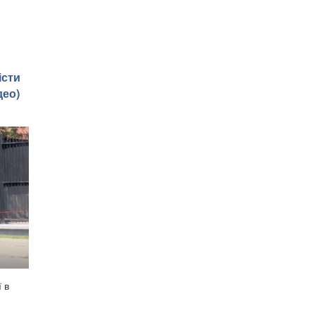
істи
део)
 в