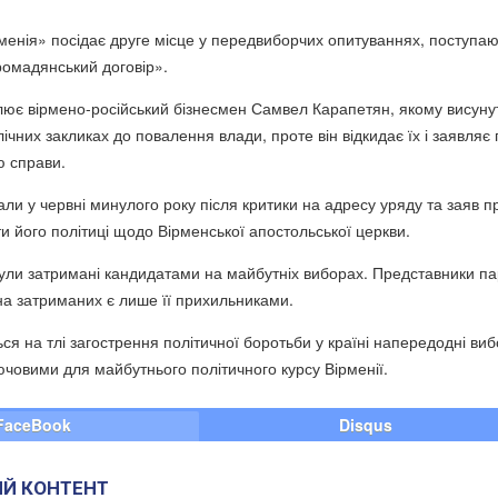
менія» посідає друге місце у передвиборчих опитуваннях, поступа
ромадянський договір».
лює вірмено-російський бізнесмен Самвел Карапетян, якому висуну
ічних закликах до повалення влади, проте він відкидає їх і заявляє
ю справи.
ли у червні минулого року після критики на адресу уряду та заяв п
ти його політиці щодо Вірменської апостольської церкви.
були затримані кандидатами на майбутніх виборах. Представники пар
на затриманих є лише її прихильниками.
ся на тлі загострення політичної боротьби у країні напередодні виб
ючовими для майбутнього політичного курсу Вірменії.
FaceBook
Disqus
Й КОНТЕНТ