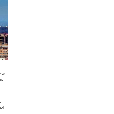
лися
ть
о
чої