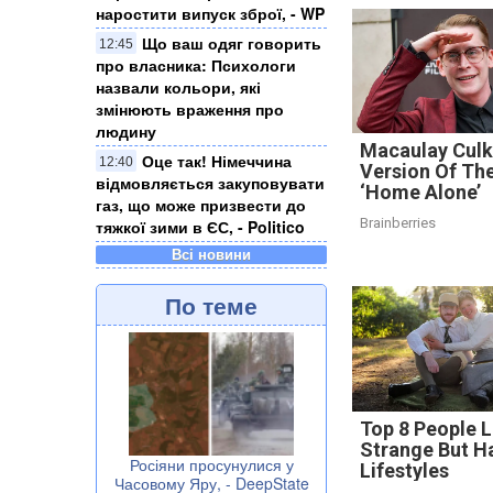
наростити випуск зброї, - WP
Що ваш одяг говорить
12:45
про власника: Психологи
назвали кольори, які
змінюють враження про
людину
Macaulay Culk
Оце так! Німеччина
12:40
Version Of Th
відмовляється закуповувати
‘Home Alone’
газ, що може призвести до
Brainberries
тяжкої зими в ЄС, - Politico
Всі новини
По теме
Top 8 People L
Strange But H
Росіяни просунулися у
Lifestyles
Часовому Яру, - DeepState