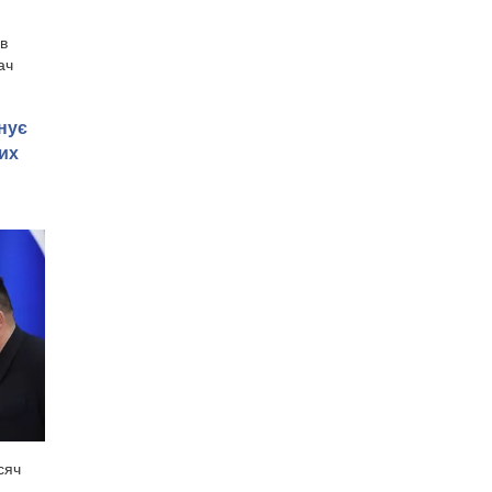
 в
ач
нує
их
сяч