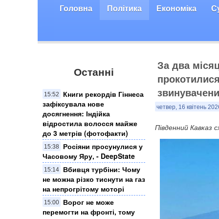
Головна
Політика
Економіка
С
За два місяц
Останні
прокотилися
звинувачених
Книги рекордів Гіннеса
15:52
зафіксувала нове
четвер, 16 квітень 202
досягнення: Індійка
відростила волосся майже
Південний Кавказ с
до 3 метрів (фотофакти)
Росіяни просунулися у
15:38
Часовому Яру, - DeepState
Вбивця турбіни: Чому
15:14
не можна різко тиснути на газ
на непрогрітому моторі
Ворог не може
15:00
перемогти на фронті, тому