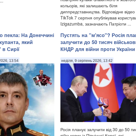
..
кольорів, які залишають біля
диппредставництва. Відповідне відео
TikTok 7 серпня опублікував користув
Izigazumba, зазначають Патріоти ...
о пекла: На Донеччині
Пустять на "м'ясо"? Росія пла
купанта, який
залучити до 50 тисяч військов
 в Сирії
КНДР для війни проти України
2026, 13:54
неділя, 9 серпень 2026, 13:42
Росія планує залучити від 30 до 50 ти
військових із Північної Кореї, які