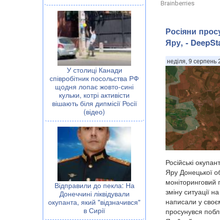
Brainberries
Росіяни прос
Яру, - DeepSt
неділя, 9 серпень 
У столиці Канади
співробітник посольства РФ
щодня лопає жовто-сині
кульки, котрі активісти
вішають біля дипмісії Росії
(відео)
Російські окупа
Яру Донецької о
моніторинговий 
Відправили до пекла: На
зміну ситуації н
Донеччині ліквідували
написали у своє
окупанта, який "відзначився"
в Сирії
просунувся побли