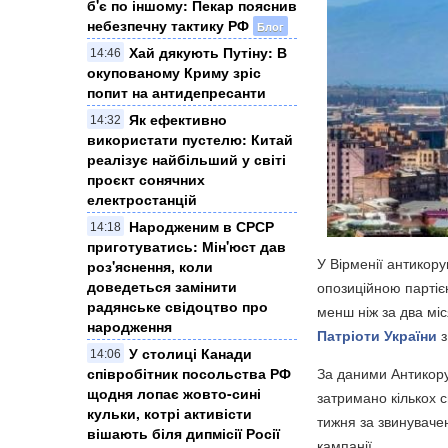
б'є по іншому: Пекар пояснив
небезпечну тактику РФ
Блог
Хай дякують Путіну: В
14:46
окупованому Криму зріс
попит на антидепресанти
Як ефективно
14:32
використати пустелю: Китай
реалізує найбільший у світі
проєкт сонячних
електростанцій
Народженим в СРСР
14:18
приготуватись: Мін'юст дав
У Вірменії антикору
роз'яснення, коли
доведеться замінити
опозиційною партіє
радянське свідоцтво про
менш ніж за два мі
народження
Патріоти України
з
У столиці Канади
14:06
За даними Антикоруп
співробітник посольства РФ
щодня лопає жовто-сині
затримано кількох с
кульки, котрі активісти
тижня за звинуваче
вішають біля дипмісії Росії
кампанії.