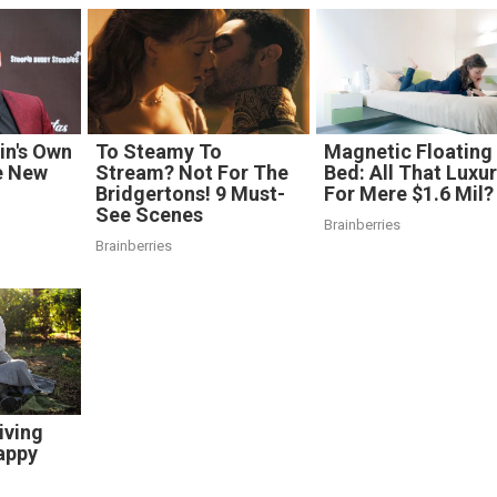
in's Own
To Steamy To
Magnetic Floating
e New
Stream? Not For The
Bed: All That Luxu
Bridgertons! 9 Must-
For Mere $1.6 Mil?
See Scenes
Brainberries
Brainberries
iving
appy