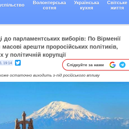
Волонтерська
Українська
Світське
успільство
сотня
кухня
життя
і до парламентських виборів: По Вірменії
 масові арешти проросійських політиків,
 у політичній корупції
Twitter
6, 19:14
Слідкуйте за нами
хоже остаточно виходить з-під російського впливу