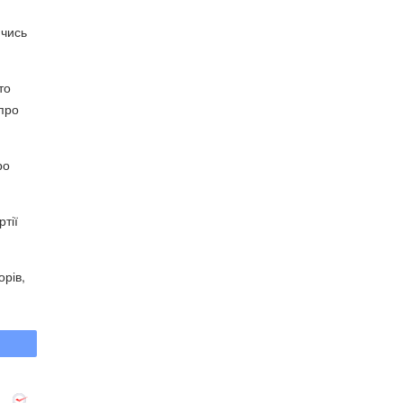
ючись
то
 про
ро
тії
орів,