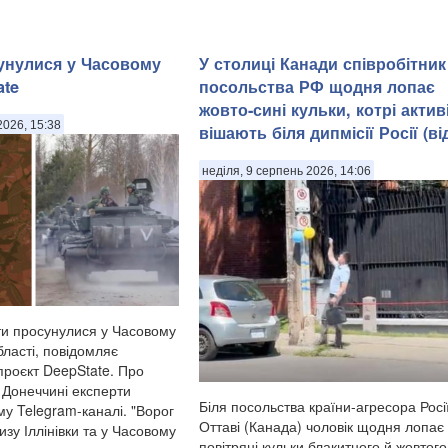
унулися у Часовому
У столиці Канади співробітник
ate
посольства РФ щодня лопає
жовто-сині кульки, котрі актив
2026, 15:38
вішають біля дипмісії Росії (ві
неділя, 9 серпень 2026, 14:06
нти просунулися у Часовому
бласті, повідомляє
проєкт DeepState. Про
а Донеччині експерти
Біля посольства країни-агресора Росії
му Telegram-каналі. "Ворог
Оттаві (Канада) чоловік щодня лопає
зу Іллінівки та у Часовому
повітряні кульки блакитного й жовтого