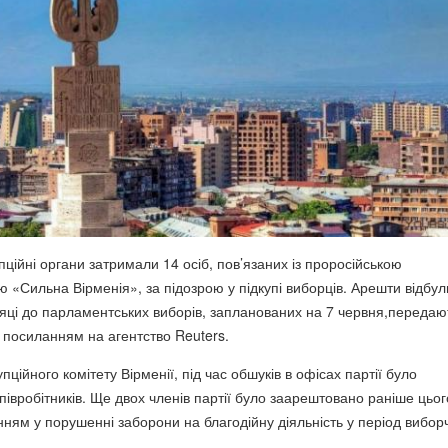
пційні органи затримали 14 осіб, пов’язаних із проросійською
ю «Сильна Вірменія», за підозрою у підкупі виборців. Арешти відбу
сяці до парламентських виборів, запланованих на 7 червня,передаю
 посиланням на агентство Reuters.
ційного комітету Вірменії, під час обшуків в офісах партії було
півробітників. Ще двох членів партії було заарештовано раніше цьог
нням у порушенні заборони на благодійну діяльність у період вибор