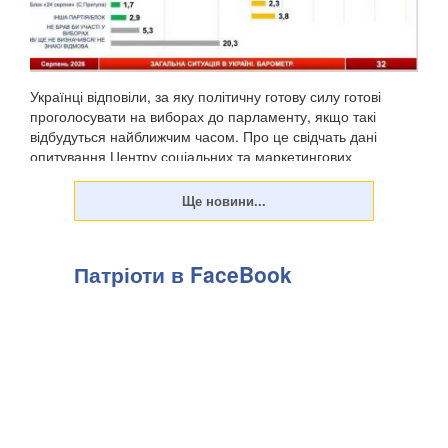
Українці відповіли, за яку політичну готову силу готові
проголосувати на виборах до парламенту, якщо такі
відбудуться найближчим часом. Про це свідчать дані
опитування Центру соціальних та маркетингових
досліджень "СОЦИС", передають Патріоти України. Т...
Патріоти в FaceBook