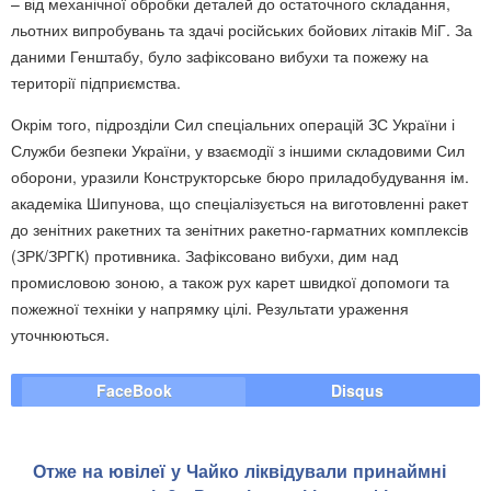
– від механічної обробки деталей до остаточного складання,
льотних випробувань та здачі російських бойових літаків МіГ. За
даними Генштабу, було зафіксовано вибухи та пожежу на
території підприємства.
Окрім того, підрозділи Сил спеціальних операцій ЗС України і
Служби безпеки України, у взаємодії з іншими складовими Сил
оборони, уразили Конструкторське бюро приладобудування ім.
академіка Шипунова, що спеціалізується на виготовленні ракет
до зенітних ракетних та зенітних ракетно-гарматних комплексів
(ЗРК/ЗРГК) противника. Зафіксовано вибухи, дим над
промисловою зоною, а також рух карет швидкої допомоги та
пожежної техніки у напрямку цілі. Результати ураження
уточнюються.
FaceBook
Disqus
Отже на ювілеї у Чайко ліквідували принаймні