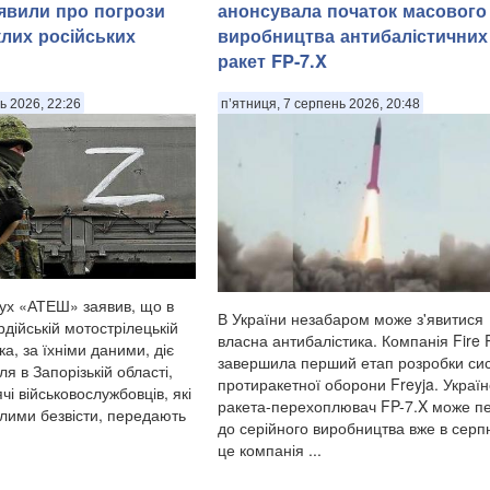
явили про погрози
анонсувала початок масового
лих російських
виробництва антибалістичних
ракет FP-7.X
ь 2026, 22:26
п’ятниця, 7 серпень 2026, 20:48
ух «АТЕШ» заявив, що в
В України незабаром може з'явитися
рдійській мотострілецькій
власна антибалістика. Компанія Fire 
ка, за їхніми даними, діє
завершила перший етап розробки си
я в Запорізькій області,
протиракетної оборони Freyja. Україн
чі військовослужбовців, які
ракета-перехоплювач FP-7.X може п
лими безвісти, передають
до серійного виробництва вже в серпн
це компанія ...