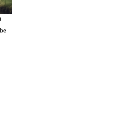
u
 be