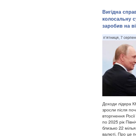
Вигідна спра
колосальну с
заробив на ві
п’ятниця, 7 серпен
Доходи лідера К
зросли після по
вторгнення Росії 
по 2025 рік Пів
близько 22 мілья
валюті. Про це 