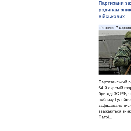
Партизани за
родинам зник
військових
п’ятниця, 7 серпен
Партизанський р
64-й окремій гва
бригаді ЗС РФ, я
поблизу Гуляйпол
зафіксовано тися
вважаються зник
Патрі...