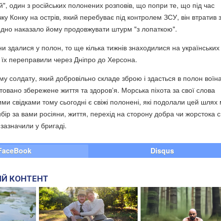
й", один з російських полонених розповів, що попри те, що під час
ку Конку на острів, який перебуває під контролем ЗСУ, він втратив 
дно наказало йому продовжувати штурм "з лопаткою".
яни здалися у полон, то ще кілька тижнів знаходилися на українських
о їх переправили через Дніпро до Херсона.
му солдату, який добровільно складе зброю і здасться в полон воїн
овано збережене життя та здоровʼя. Морська піхота за свої слова
ними свідками тому сьогодні є свіжі полонені, які подолали цей шлях 
бір за вами росіяни, життя, перехід на сторону добра чи жорстока 
 зазначили у бригаді.
FaceBook
Disqus
Й КОНТЕНТ