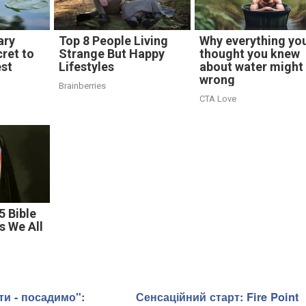
ary
Top 8 People Living
Why everything yo
cret to
Strange But Happy
thought you knew
est
Lifestyles
about water might
wrong
Brainberries
CTA Love
5 Bible
s We All
ти - посадимо":
Сенсаційний старт: Fire Point