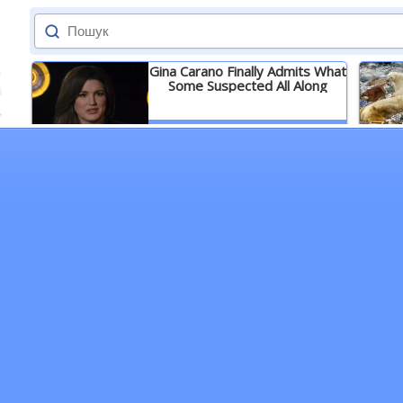
Gina Carano Finally Admits What
Some Suspected All Along
Детальніше