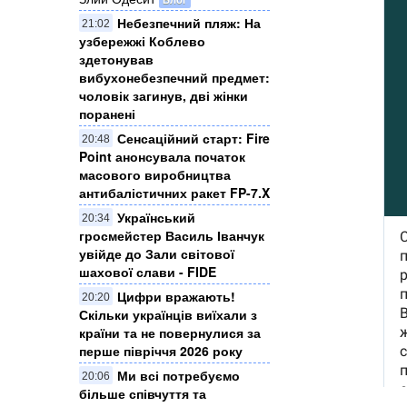
Небезпечний пляж: На
21:02
узбережжі Коблево
здетонував
вибухонебезпечний предмет:
чоловік загинув, дві жінки
поранені
Сенсаційний старт: Fire
20:48
Point анонсувала початок
масового виробництва
антибалістичних ракет FP-7.X
Український
20:34
гросмейстер Василь Іванчук
увійде до Зали світової
шахової слави - FIDE
Цифри вражають!
20:20
Скільки українців виїхали з
країни та не повернулися за
перше півріччя 2026 року
Ми всі потребуємо
20:06
більше співчуття та