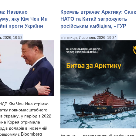
ва: Названо
Кремль втрачає Арктику: Санкц
уму, яку Кім Чен Ин
НАТО та Китай загрожують
йні проти України
російським амбіціям, - ГУР
ь 2026, 19:52
п’ятниця, 7 серпень 2026, 19:24
НДР Кім Чен Ина стрімко
чатку повномасштабного
в Україну, у період з 2022
нічна Корея отримала
рдів доларів в іноземній
повідомляє Bloomberg
Арктика — перспективний регіон для