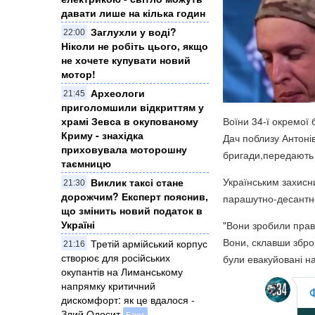
давати лише на кілька годин
Заглухли у воді?
22:00
Ніколи не робіть цього, якщо
не хочете купувати новий
мотор!
Археологи
21:45
приголомшили відкриттям у
храмі Зевса в окупованому
Воїни 34-ї окремої 
Криму - знахідка
Дач поблизу Антоні
приховувала моторошну
бригади,передают
таємницю
Українським захисни
Виклик таксі стане
21:30
дорожчим? Експерт пояснив,
парашутно-десантно
що змінить новий податок в
Україні
"Вони зробили прав
Вони, склавши зброю
Третій армійський корпус
21:16
створює для російських
були евакуйовані на
окупантів на Лиманському
напрямку критичний
дискомфорт: як це вдалося -
Злий Одесит
Блог