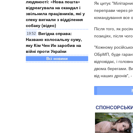
людяності: «Нова пошта»
Як цитує "Мілітарни
відреагувала на скандал і
переправи через річ
звільнила працівників, які у
командування все о
спеку вигнали з відділення
собаку (відео)
Після того, як росі
Вигідна справа:
19:52
позиціях, після чог
Названо колосальну суму,
яку Кім Чен Ин заробив на
"Кожному російсько
війні проти України
ОБрМП, буде гарант
Всі новини
відповідає, і голов
двома берегами. Ви
від наших дронів", -
СПОНСОРСЬКИ