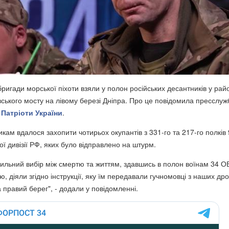
бригади морської піхоти взяли у полон російських десантників у рай
вського мосту на лівому березі Дніпра. Про це повідомила пресслуж
ь
Патріоти України
.
кам вдалося захопити чотирьох окупантів з 331-го та 217-го полків 
ї дивізії РФ, яких було відправлено на штурм.
ильний вибір між смертю та життям, здавшись в полон воїнам 34 
, діяли згідно інструкції, яку їм передавали гучномовці з наших дрон
 правий берег", - додали у повідомленні.