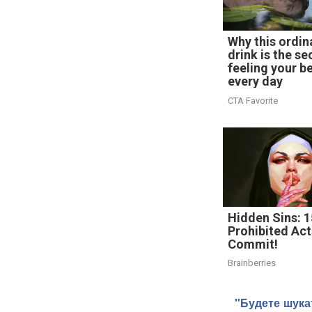
Why this ordin
drink is the se
feeling your b
every day
CTA Favorite
Hidden Sins: 1
Prohibited Act
Commit!
Brainberries
"Будете шука