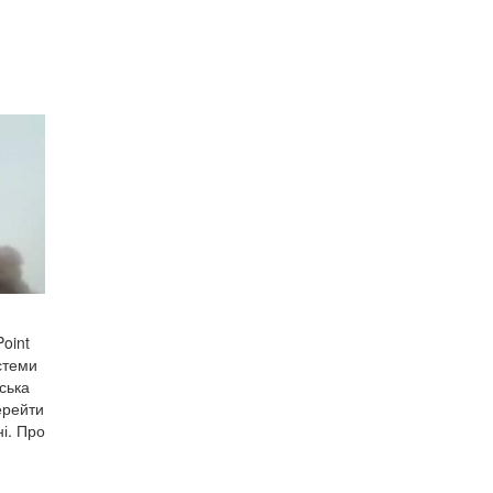
Point
стеми
ська
ерейти
і. Про