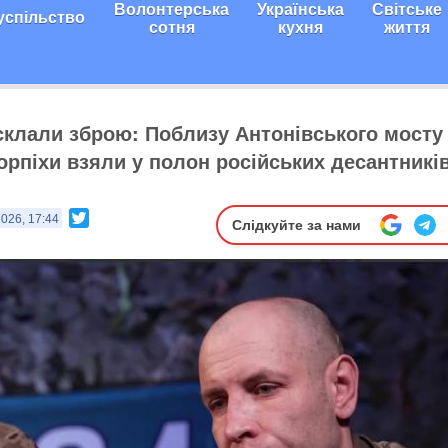
Волонтерська
Українська
Світське
успільство
сотня
кухня
життя
склали зброю: Поблизу Антонівського мосту
орпіхи взяли у полон російських десантникі
Twitter
2026, 17:44
Слідкуйте за нами