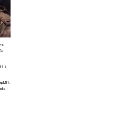
оні
ба
98-ї
ОБрМП.
ів, і