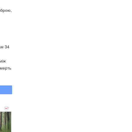
зброю,
ам 34
між
смерть