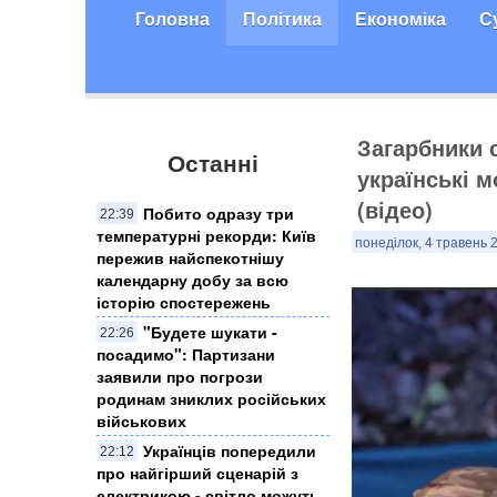
Головна
Політика
Економіка
С
Загарбники 
Останні
українські м
(відео)
Побито одразу три
22:39
температурні рекорди: Київ
понеділок, 4 травень 
пережив найспекотнішу
календарну добу за всю
історію спостережень
"Будете шукати -
22:26
посадимо": Партизани
заявили про погрози
родинам зниклих російських
військових
Українців попередили
22:12
про найгірший сценарій з
електрикою - світло можуть