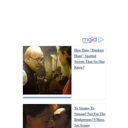
How Does "Darkest
Hour" Spotted
Secrets That No One
Knew?
To Steamy To
Stream? Not For The
Bridgertons! 9 Must-
See Scenes