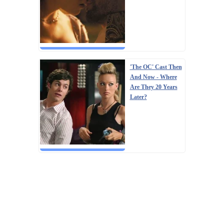
'The OC' Cast Then
And Now - Where
Are They 20 Years
Later?