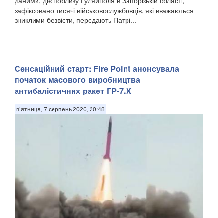
даними, діє поблизу Гуляйполя в Запорізькій області,
зафіксовано тисячі військовослужбовців, які вважаються
зниклими безвісти, передають Патрі...
Сенсаційний старт: Fire Point анонсувала
початок масового виробництва
антибалістичних ракет FP-7.X
п’ятниця, 7 серпень 2026, 20:48