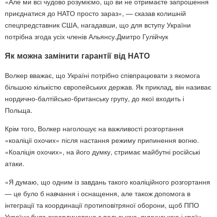
«Але ми всі чудово розуміємо, що ви не отримаєте запрошення
приєднатися до НАТО просто зараз», — сказав колишній
спецпредставник США, нагадавши, що для вступу України
потрібна згода усіх членів Альянсу.Дмитро Гулійчук
Як можна замінити гарантії від НАТО
Волкер вважає, що Україні потрібно співпрацювати з якомога
більшою кількістю європейських держав. Як приклад, він називає
нордично-балтійсько-британську групу, до якої входить і
Польща.
Крім того, Волкер наголошує на важливості розгортання
«коаліції охочих» після настання режиму припинення вогню.
«Коаліція охочих», на його думку, стримає майбутні російські
атаки.
«Я думаю, що одним із завдань такого коаліційного розгортання
— це було б навчання і оснащення, але також допомога в
інтеграції та координації протиповітряної оборони, щоб ППО
України була скоординована з польською, румунською і країн