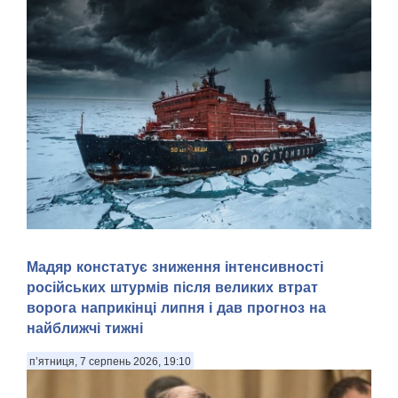
Арктика — перспективний регіон для морської навігації та
Мадяр констатує зниження інтенсивності
видобутку природних ресурсів. Територія Північного
російських штурмів після великих втрат
Льодовитого океану, яка донедавна була вкрита товстими
шарами криги й залишалася важкодоступною для
ворога наприкінці липня і дав прогноз на
судноплавства, за прогнозами кліматичних мод...
найближчі тижні
п’ятниця, 7 серпень 2026, 19:10