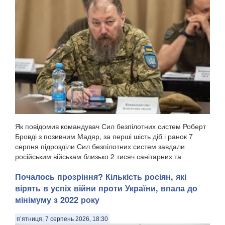
Як повідомив командувач Сил безпілотних систем Роберт
Бровді з позивним Мадяр, за перші шість діб і ранок 7
серпня підрозділи Сил безпілотних систем завдали
російським військам близько 2 тисяч санітарних та
безповоротних втрат, а також уразили понад 11...
Почалось прозріння? Кількість росіян, які
вірять в успіх війни проти України, впала до
мінімуму з 2022 року
п’ятниця, 7 серпень 2026, 18:30