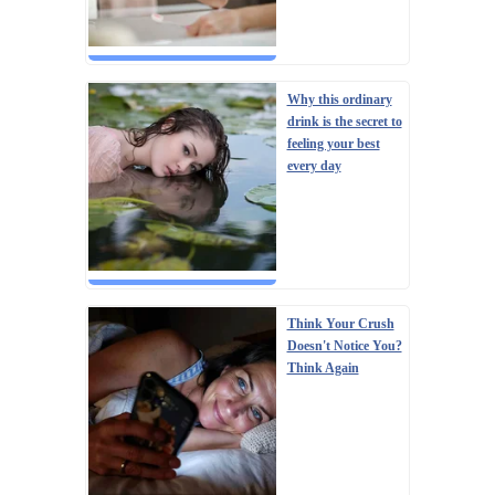
Why this ordinary
drink is the secret to
feeling your best
every day
Think Your Crush
Doesn't Notice You?
Think Again