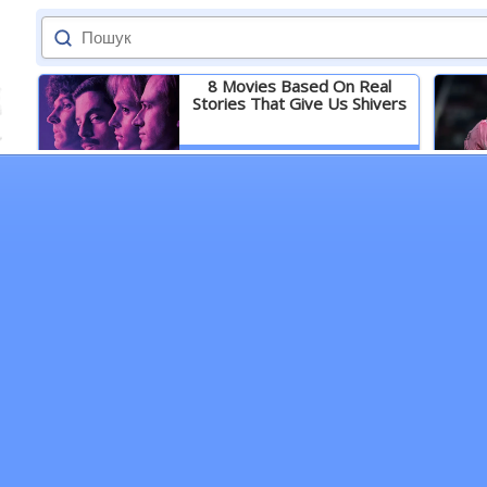
8 Movies Based On Real
Stories That Give Us Shivers
Детальніше