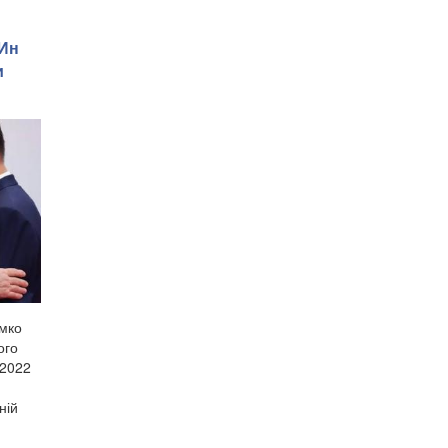
 Ин
и
імко
ого
 2022
ній