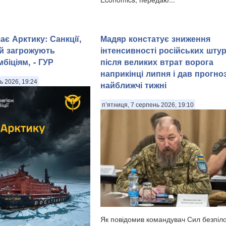
є Арктику: Санкції,
Мадяр констатує зниження
й загрожують
інтенсивності російських шту
біціям, - ГУР
після великих втрат ворога
наприкінці липня і дав прогно
ь 2026, 19:24
найближчі тижні
п’ятниця, 7 серпень 2026, 19:10
Як повідомив командувач Сил безпіл