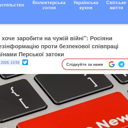
Волонтерська
Українська
Світське
успільство
сотня
кухня
життя
хоче заробити на чужій війні": Росіяни
езінформацію проти безпекової співпраці
аїнами Перської затоки
Twitter
 2026, 13:59
Слідкуйте за нами