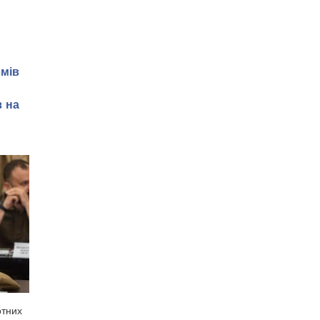
рмів
з на
отних