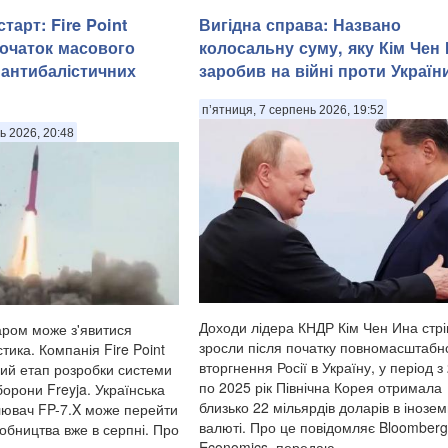
тарт: Fire Point
Вигідна справа: Названо
очаток масового
колосальну суму, яку Кім Чен
антибалістичних
заробив на війні проти Україн
п’ятниця, 7 серпень 2026, 19:52
ь 2026, 20:48
Доходи лідера КНДР Кім Чен Ина стр
аром може з'явитися
зросли після початку повномасштабн
тика. Компанія Fire Point
вторгнення Росії в Україну, у період з
ий етап розробки системи
по 2025 рік Північна Корея отримала
орони Freyja. Українська
близько 22 мільярдів доларів в інозем
лювач FP-7.X може перейти
валюті. Про це повідомляє Bloomberg
обництва вже в серпні. Про
Economics, передаю...