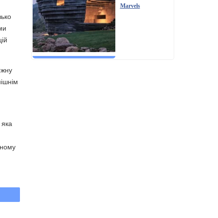
Marvels
зько
ми
цій
ожну
нішнім
 яка
рному