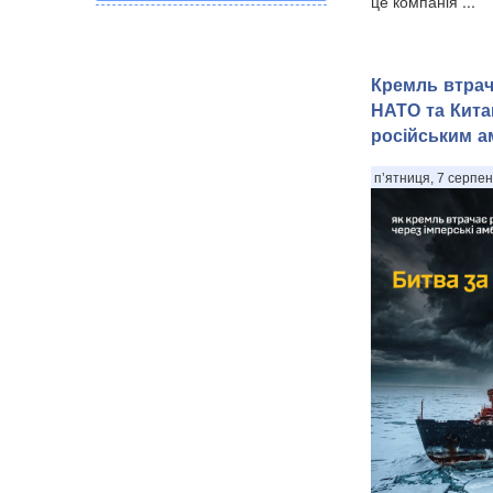
це компанія ...
Кремль втрача
НАТО та Кита
російським ам
п’ятниця, 7 серпен