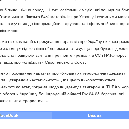
а більше, ніж на понад 1,1 тис. легітимних медіа, які поширили бли
. Таким чином, близько 54% матеріалів про Україну іноземними мова
сах, залучених до інформаційних втручань та інформаційних опера
відомленні.
и цих кампаній є просування наративів про Україну як «неспром
о залежну» від зовнішньої допомоги та таку, що перебуває під «зов
лельно поширюються тези про нібито «розкол» в ЄС і НАТО через
 а також про «слабкість» Європейського Союзу.
лено просуванню наративу про «Україну як терористичну державу»,
» та «джерелом нестабільності». Для цього використовуються
четності до атак, зокрема щодо інциденту з танкером ALTURA у Чо
л оборони України у Ленінградській області РФ 24-25 березня, які
одають як «терористичні».
FaceBook
Disqus