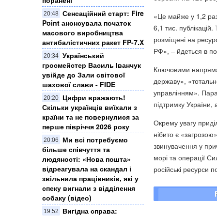
поранені
Сенсаційний старт: Fire
20:48
«Це майже у 1,2 раз
Point анонсувала початок
6,1 тис. публікацій
масового виробництва
розміщені на ресур
антибалістичних ракет FP-7.X
РФ», – йдеться в по
Український
20:34
гросмейстер Василь Іванчук
Ключовими напрямам
увійде до Зали світової
державу», «тотальн
шахової слави - FIDE
управлінням». Пара
Цифри вражають!
20:20
підтримку України,
Скільки українців виїхали з
країни та не повернулися за
Окрему увагу приді
перше півріччя 2026 року
нібито є «загрозою
Ми всі потребуємо
20:06
звинувачення у при
більше співчуття та
морі та операції Си
людяності: «Нова пошта»
відреагувала на скандал і
російські ресурси п
звільнила працівників, які у
спеку вигнали з відділення
собаку (відео)
Вигідна справа:
19:52