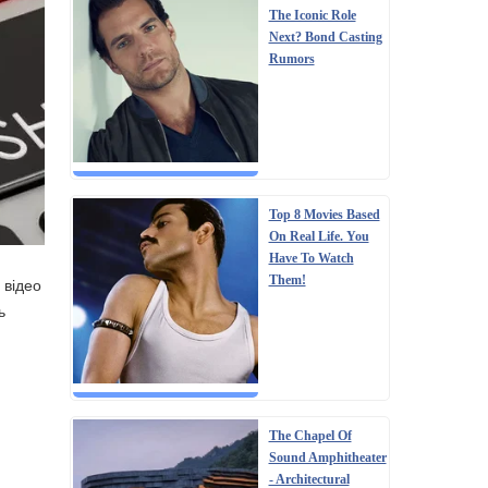
The Iconic Role
Next? Bond Casting
Rumors
Top 8 Movies Based
On Real Life. You
Have To Watch
Them!
 відео
ь
The Chapel Of
Sound Amphitheater
- Architectural