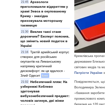
Археологи
21:45
приголомшили відкриттям у
храмі Зевса в окупованому
Криму - знахідка
приховувала моторошну
таємницю
Виклик таксі стане
21:30
дорожчим? Експерт пояснив,
що змінить новий податок в
Україні
Третій армійський корпус
21:16
Кремлівська пропаг
створює для російських
державами Близьког
окупантів на Лиманському
напрямку критичний
світових медіа та м
дискомфорт: як це вдалося -
Патріоти України
з
Злий Одесит
Блог
Повідомляється, що
Небезпечний пляж: На
21:02
узбережжі Коблево
Володимира Зеленсь
здетонував
«бажання заробити н
вибухонебезпечний предмет:
промислового компл
чоловік загинув, дві жінки
березня на 120 ресу