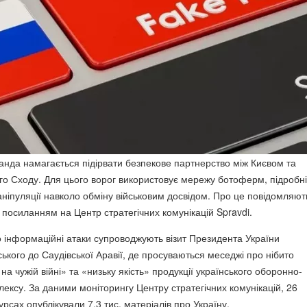
анда намагається підірвати безпекове партнерство між Києвом та
о Сходу. Для цього ворог використовує мережу ботоферм, підробні
аніпуляції навколо обміну військовим досвідом. Про це повідомляют
 посиланням на Центр стратегічних комунікацій Spravdi.
 інформаційні атаки супроводжують візит Президента України
кого до Саудівської Аравії, де просуваються меседжі про нібито
а чужій війні» та «низьку якість» продукції українського оборонно-
ексу. За даними моніторингу Центру стратегічних комунікацій, 26
рсах опублікували 7,3 тис. матеріалів про Україну.