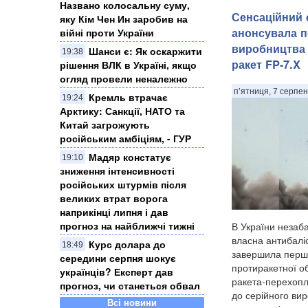
Названо колосальну суму,
Сенсаційний с
яку Кім Чен Ин заробив на
анонсувала п
війні проти України
виробництва 
Шанси є: Як оскаржити
19:38
ракет FP-7.X
рішення ВЛК в Україні, якщо
огляд провели неналежно
п’ятниця, 7 серпен
Кремль втрачає
19:24
Арктику: Санкції, НАТО та
Китай загрожують
російським амбіціям, - ГУР
Мадяр констатує
19:10
зниження інтенсивності
російських штурмів після
великих втрат ворога
наприкінці липня і дав
прогноз на найближчі тижні
В України незаб
власна антибаліс
Курс долара до
18:49
завершила перш
середини серпня шокує
протиракетної об
українців? Експерт дав
ракета-перехоп
прогноз, чи станеться обвал
до серійного вир
Всі новини