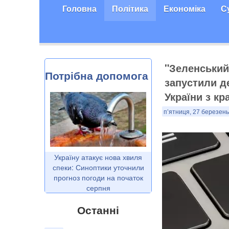
Головна
Політика
Економіка
С
"Зеленський 
Потрібна допомога
запустили д
України з кр
п’ятниця, 27 березень
Україну атакує нова хвиля
спеки: Синоптики уточнили
прогноз погоди на початок
серпня
Останні