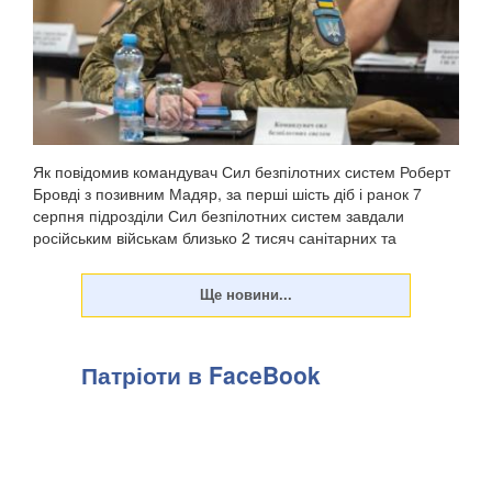
Як повідомив командувач Сил безпілотних систем Роберт
Бровді з позивним Мадяр, за перші шість діб і ранок 7
серпня підрозділи Сил безпілотних систем завдали
російським військам близько 2 тисяч санітарних та
безповоротних втрат, а також уразили понад 11...
Патріоти в FaceBook