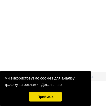
© Патріоти України 2026
Правова інформація
Реклама
Ми використовуємо cookies для аналізу
info
@
patrioty.org.ua
трафіку та реклами.
Детальніше
Приймаю