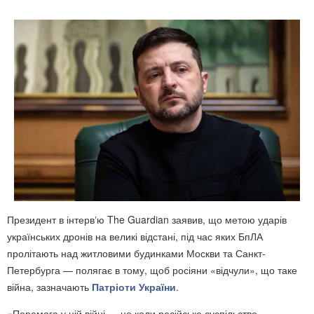
Президент в інтервʼю The Guardian заявив, що метою ударів
українських дронів на великі відстані, під час яких БпЛА
пролітають над житловими будинками Москви та Санкт-
Петербурга — полягає в тому, щоб росіяни «відчули», що таке
війна, зазначають
Патріоти України
.
«Перемога у цій війні — це коли російське суспільство