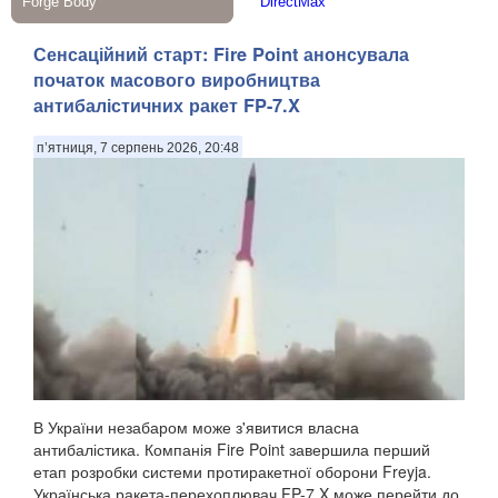
Сенсаційний старт: Fire Point анонсувала
початок масового виробництва
антибалістичних ракет FP-7.X
п’ятниця, 7 серпень 2026, 20:48
В України незабаром може з'явитися власна
антибалістика. Компанія Fire Point завершила перший
етап розробки системи протиракетної оборони Freyja.
Українська ракета-перехоплювач FP-7.X може перейти до