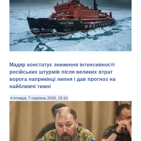
Арктика — перспективний регіон для морської навігації та
Мадяр констатує зниження інтенсивності
видобутку природних ресурсів. Територія Північного
російських штурмів після великих втрат
Льодовитого океану, яка донедавна була вкрита товстими
шарами криги й залишалася важкодоступною для
ворога наприкінці липня і дав прогноз на
судноплавства, за прогнозами кліматичних мод...
найближчі тижні
п’ятниця, 7 серпень 2026, 19:10