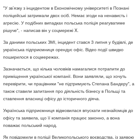
"У зв’язку з інцидентом в Економічному університеті в Познані
поліцейські затримали двох осіб. Немає згоди на ненависть і
агресію. У подібних випадках польська поліція реагуватиме
рішуче", - написав він у соцмережі X.
За даними польських ЗМІ, інцидент стався 3 липня у будівлі, де
українська підприємниця орендує офіс. Відео події швидко
поширилося в соцмережах.
Зазначається, що кілька чоловіків намагалися потрапити до
приміщення української компанії. Вони заявляли, що хочуть
перевірити, чи працівники "не підтримують Степана Бандеру", а
також ставили запитання про діяльність бізнесу в Польщі та
ставлення власниці офісу до історичного діяча.
Українська підприємниця відмовилася впускати незнайомців до
офісу та заявила, що її компанія працює законно, а вона
поважає польський народ.
Як повідомили в поліції Великопольського воєводства, із заявою