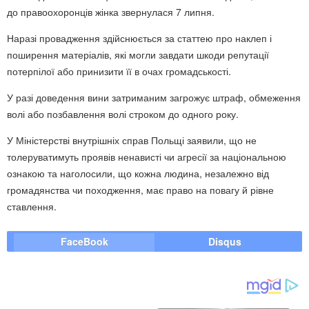
до правоохоронців жінка звернулася 7 липня.
Наразі провадження здійснюється за статтею про наклеп і
поширення матеріалів, які могли завдати шкоди репутації
потерпілої або принизити її в очах громадськості.
У разі доведення вини затриманим загрожує штраф, обмеження
волі або позбавлення волі строком до одного року.
У Міністерстві внутрішніх справ Польщі заявили, що не
толеруватимуть проявів ненависті чи агресії за національною
ознакою та наголосили, що кожна людина, незалежно від
громадянства чи походження, має право на повагу й рівне
ставлення.
FaceBook
Disqus