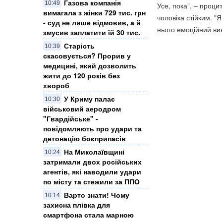
Газова компанія
10:49
Усе, пока", – проц
вимагала з жінки 729 тис. грн
чоловіка стійким. 
- суд не лише відмовив, а й
нього емоційний ви
змусив заплатити їй 30 тис.
Старість
10:39
скасовується? Прорив у
медицині, який дозволить
жити до 120 років без
хвороб
У Криму палає
10:30
військовий аеродром
"Гвардійське" -
повідомляють про удари та
детонацію боєприпасів
На Миколаївщині
10:24
затримали двох російських
агентів, які наводили удари
по місту та стежили за ППО
Варто знати! Чому
10:14
захисна плівка для
смартфона стала марною