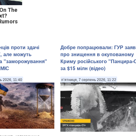
 On The
xt?
 Rumors
нців проти здачі
Добре попрацювали: ГУР зая
ї, але можуть
про знищення в окупованому
а "заморожування"
Криму російського "Панцира-
КМІС
за $15 мілн (відео)
ь 2026, 11:40
п’ятниця, 7 серпень 2026, 11:22