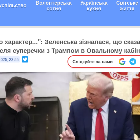
Волонтерська
Українська
Світське
успільство
сотня
кухня
життя
 характер...": Зеленська зізналася, що сказ
після суперечки з Трампом в Овальному кабін
Twitter
2025, 23:55
Слідкуйте за нами