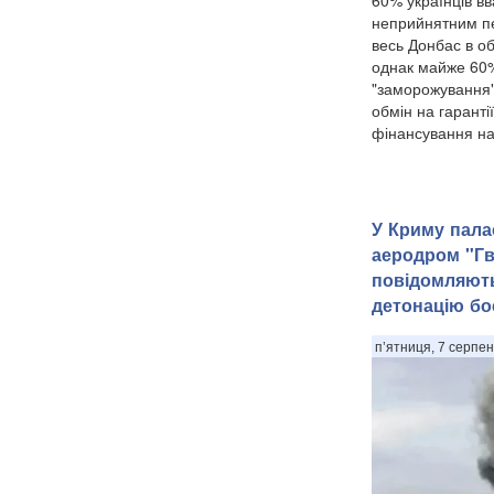
60% українців в
неприйнятним пе
весь Донбас в об
однак майже 60%
"заморожування" 
обмін на гаранті
фінансування на
У Криму пала
аеродром "Гв
повідомляють
детонацію бо
п’ятниця, 7 серпен