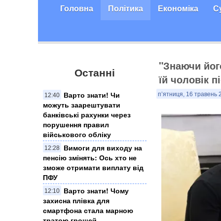
Головна
Політика
Економіка
С
"Знаючи його
Останні
їй чоловік 
Варто знати! Чи
п’ятниця, 16 травень 
12:40
можуть заарештувати
банківські рахунки через
порушення правил
військового обліку
Вимоги для виходу на
12:28
пенсію змінять: Ось хто не
зможе отримати виплату від
ПФУ
Варто знати! Чому
12:10
захисна плівка для
смартфона стала марною
тратою грошей