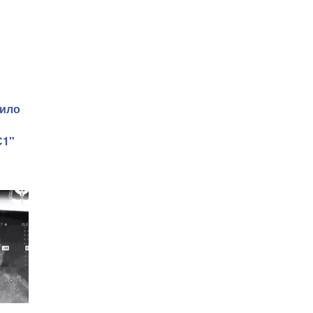
вило
С1"