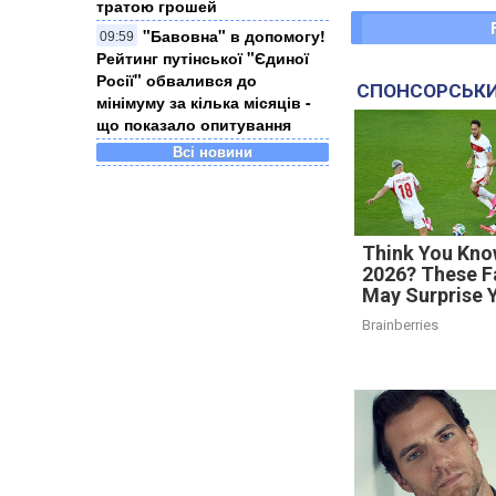
тратою грошей
"Бавовна" в допомогу!
09:59
Рейтинг путінської "Єдиної
Росії" обвалився до
СПОНСОРСЬКИ
мінімуму за кілька місяців -
що показало опитування
Всі новини
Think You Kno
2026? These F
May Surprise 
Brainberries