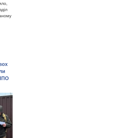
ило,
зділ
ваному
вох
или
 ППО