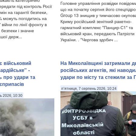
важають категорично
Головне управління розвідки повідом
редати під контроль Росії
що на початку серпня його спецпідро
мін на гарантії безпеки,
Group 13 знищив у тимчасово окупо
 можуть погодитись на
Криму російський зенітний ракетно-
війни по лінії фронту в
гарматний комплекс "Панцир-С1" та
ї безпеки і значне
військовий кран, передають Патріоти
шої держ...
України. . "Чергова здобич ...
є військовий
На Миколаївщині затримали д
ардійське" -
російських агентів, які навод
 про удари та
удари по місту та стежили за
єприпасів
п’ятниця, 7 серпень 2026, 10:24
ь 2026, 10:30