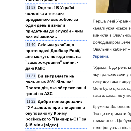
Оце так! В Україні
11:58
чоловіка з тяжкою
вродженою хворобою за
Перша леді України
один день визнали
каналі української
придатним до служби - чим
виникла в Овальному
все скінчилось
Володимиром Зелен
Скільки українців
11:40
Овальний кабінет –
проти здачі Донбасу Росії,
України
.
але можуть погодитись на
"заморожування" війни, -
"Удома. І, до речі,
дані КМІС
яку транслювали у 
Ви витрачаєте на
11:31
тому що таке напру
пальне на 30% більше!
Проста дія, яка збереже ваші
Мені було цікаво, щ
гроші на АЗС
така ж сама, як у м
Добре попрацювали:
11:22
Дружина Зеленського
ГУР заявило про знищення в
окупованому Криму
"Бо це витримати бу
російського "Панцира-С1" за
тримається. Це було
$15 мілн (відео)
телефонувала після