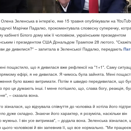
 Олена Зеленська в інтерв'ю, яке 15 травня опублікували на YouTub
 ведучої Марічки Падалко, прокоментувала словесну суперечку, котр
 кабінеті Білого дому між її чоловіком, українським президентом
ським і президентом США Дональдом Трампом 28 лютого. "Скажіть
 ви де дивилися?" – запитала в Зеленської Падалко, передають
Пат
 мені пощастило, що я дивилася вже рефлексії на "1+1". Саму ситуац
прямому ефірі, я не дивилася. Я чимось була зайнята. Мені пощаст
ження було важко витримати. Потім я швидко передивилася, що бу
о про це думають інші. І мене потішило, що, слава богу, реакція, бу
ене", – сказала вона.
 зізналася, що відчувала співчуття до чоловіка й хотіла його підтр
ло дуже складно. Знаючи його характер, я розуміла, наскільки він
 мужньо. І він усе витримав", – додала вона. Зеленська зізналася,
 цього чоловікові й він запевнив її, що все нормально. "Ми працює