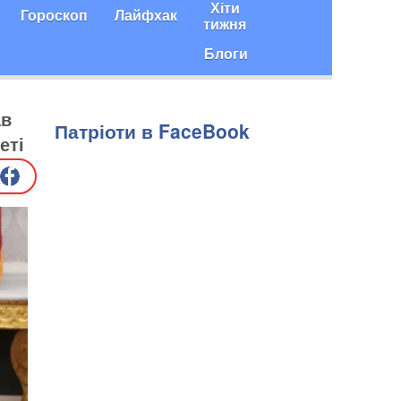
Хіти
Гороскоп
Лайфхак
тижня
Блоги
ав
Патріоти в FaceBook
еті