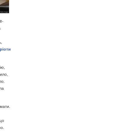
e-
а
,
ріоти
ію,
ило,
ло.
ла
имати.
 що
мо.