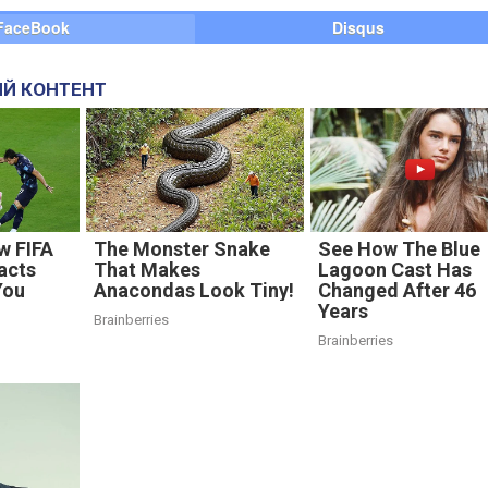
FaceBook
Disqus
Й КОНТЕНТ
w FIFA
The Monster Snake
See How The Blue
acts
That Makes
Lagoon Cast Has
You
Anacondas Look Tiny!
Changed After 46
Years
Brainberries
Brainberries