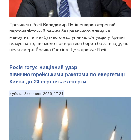
Президент Росії Володимир Путін створив жорсткий
персоналістський режим без реального плану на
майбутнє та майбутнього наступника. Ситуація у Кремлі
вказує на те, що може повторитися боротьба за владу, як
після смерті Йосипа Сталіна. Це загрожує Росії ...
Росія готує нищівний удар
північнокорейськими ракетами по енергетиці
Києва до 24 серпня - експерти
субота, 8 серпень 2026, 17:24