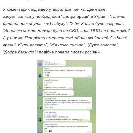
У коментарях під відео утворилася паніка. Деякі вже
засумнівалися у необхідності "спецоперації" в Україні:
"Навіть
дитина прокинулася від вибуху", "У бік Халіно було заграва",
"Аналогів немає. Навіщо було це СВО, коли ППО не допоможе?
А у них же Петріоти американські, збили всі "шахеди" в Києві
вранці, х*хли мстять", "Жахливо сильно", "Дуже голосно",
"Добре бахнуло"
і подібне почали писати росіяни.