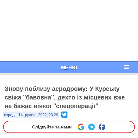
МЕНЮ
Знову поблизу аеродрому: У Курську
свіжа "бавовна", дехто із місцевих вже
не бажає ніякої "спецоперації"
Twitter
середа, 14 грудень 2022, 23:29
Слідкуйте за нами