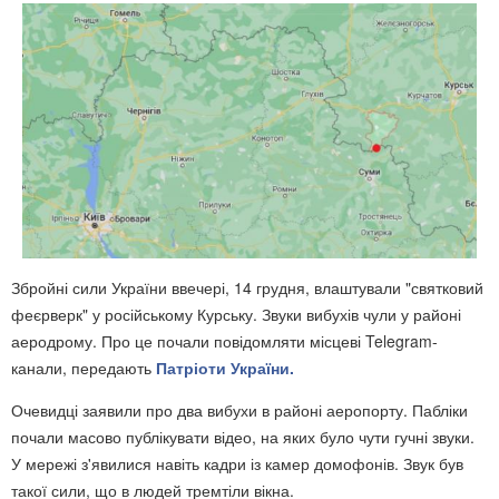
Збройні сили України ввечері, 14 грудня, влаштували "святковий
феєрверк" у російському Курську. Звуки вибухів чули у районі
аеродрому. Про це почали повідомляти місцеві Telegram-
канали, передають
Патріоти України.
Очевидці заявили про два вибухи в районі аеропорту.
Пабліки
почали масово публікувати відео, на яких було чути гучні звуки.
У мережі з'явилися навіть кадри із камер домофонів. Звук був
такої сили, що в людей тремтіли вікна.